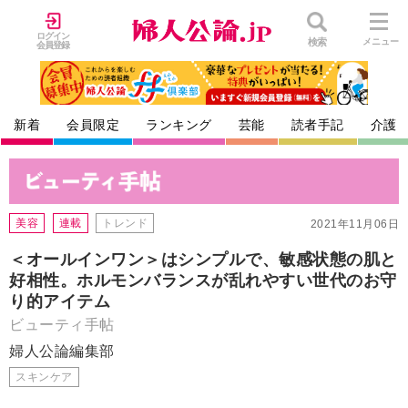
ログイン
検索
メニュー
会員登録
新着
会員限定
ランキング
芸能
読者手記
介護
美容
連載
トレンド
2021年11月06日
＜オールインワン＞はシンプルで、敏感状態の肌と
好相性。ホルモンバランスが乱れやすい世代のお守
り的アイテム
ビューティ手帖
婦人公論編集部
スキンケア