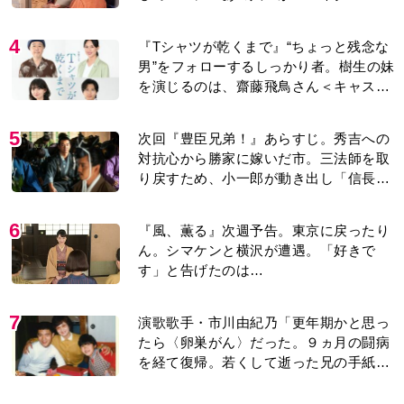
り＞
4
『Tシャツが乾くまで』“ちょっと残念な
男”をフォローするしっかり者。樹生の妹
を演じるのは、齋藤飛鳥さん＜キャスト
紹介＞
5
次回『豊臣兄弟！』あらすじ。秀吉への
対抗心から勝家に嫁いだ市。三法師を取
り戻すため、小一郎が動き出し「信長の
葬儀」を仕掛けるが…＜ネタバレあり＞
6
『風、薫る』次週予告。東京に戻ったり
ん。シマケンと横沢が遭遇。「好きで
す」と告げたのは…
7
演歌歌手・市川由紀乃「更年期かと思っ
たら〈卵巣がん〉だった。９ヵ月の闘病
を経て復帰。若くして逝った兄の手紙を
今も支えに」【2026上半期BEST】