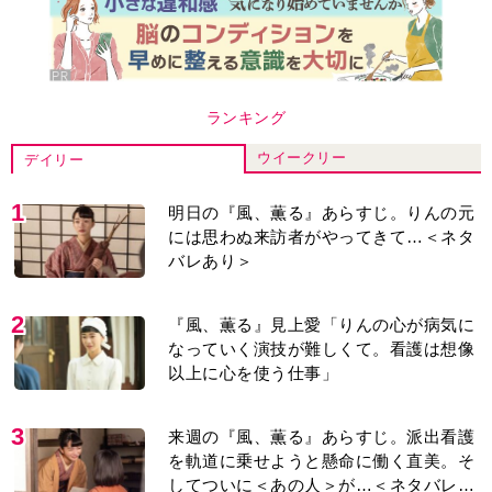
ランキング
ウイークリー
デイリー
1
明日の『風、薫る』あらすじ。りんの元
には思わぬ来訪者がやってきて…＜ネタ
バレあり＞
2
『風、薫る』見上愛「りんの心が病気に
なっていく演技が難しくて。看護は想像
以上に心を使う仕事」
3
来週の『風、薫る』あらすじ。派出看護
を軌道に乗せようと懸命に働く直美。そ
してついに＜あの人＞が…＜ネタバレあ