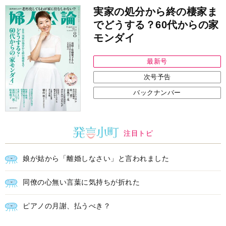
実家の処分から終の棲家ま
でどうする？60代からの家
モンダイ
最新号
次号予告
バックナンバー
注目トピ
娘が姑から「離婚しなさい」と言われました
同僚の心無い言葉に気持ちが折れた
ピアノの月謝、払うべき？