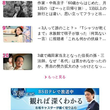
8
作家・中島京子「60歳からはじめた、月
1回の〈ぼーっと日帰り旅〉。1泊以上の
旅行とは違い、思い立ってフラッと出か
けられるのがいいところ」【2026上半期
BEST】
9
＜3人って誰のこと？＞『Tシャツが乾く
まで』水族館で咲子が放った〈何気ない
一言〉に視聴者「これも何かの伏線？」
「子どもの話だと…」
10
3歳で織田家当主となった信長の孫・三
法師。なぜ「名代」は置かれなかったの
か。秀吉の勢力拡大のきっかけとなった
「清須会議」の背景とは…。濱田浩一郎
が『豊臣兄弟！』を解説
もっと見る