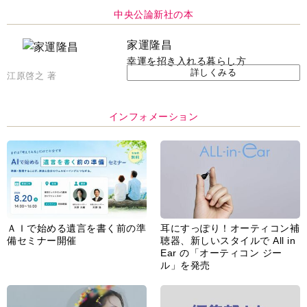
中央公論新社の本
家運隆昌
幸運を招き入れる暮らし方
詳しくみる
江原啓之 著
インフォメーション
ＡＩで始める遺言を書く前の準
耳にすっぽり！オーティコン補
備セミナー開催
聴器、新しいスタイルで All in
Ear の「オーティコン ジー
ル」を発売