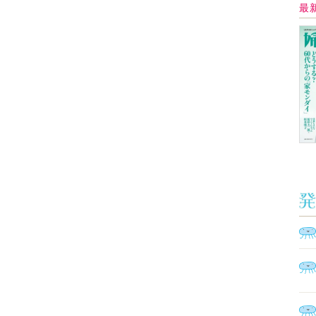
Ａ
く
催
脳
ト
型イ
ヤホ
モ