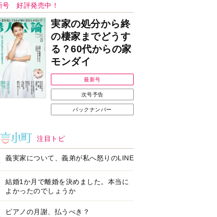
Ｉで始める遺言を書
耳にすっぽり！オーテ
前の準備セミナー開
ィコン補聴器、新しい
スタイルで All in Ear
の「オーティコン ジー
ル」を発売
の健康習慣をサポー
【編集部より】広告ペ
するオープンイヤー
ージについてのお詫び
ヤホン「kikippa イ
と訂正
ン HERALBONY
デル」発売