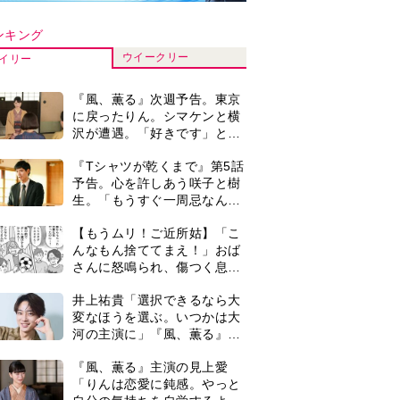
河の主演に」『風、薫る』で
は横沢役
『風、薫る』主演の見上愛
「りんは恋愛に鈍感。やっと
自分の気持ちを自覚するよう
に」
演歌歌手・市川由紀乃「更年
期かと思ったら〈卵巣がん〉
だった。９ヵ月の闘病を経て
復帰。若くして逝った兄の手
＜3人って誰のこと？＞『Tシ
紙を今も支えに」【2026上半
ャツが乾くまで』水族館で咲
期BEST】
子が放った〈何気ない一言〉
に視聴者「これも何かの伏
『風、薫る』見上愛「りんの
線？」「子どもの話だと…」
心が病気になっていく演技が
難しくて。看護は想像以上に
心を使う仕事」
【もうムリ！ご近所姑】「今
日はどこ行くん？」出かける
度に聞いてくる近所のおばさ
ん。毎日監視される生活が始
0
井上祐貴『風、薫る』ではク
まり…【第1話】
セ強の記者・横沢役「陽気な