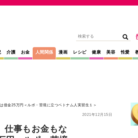
記
介護
お金
人間関係
漫画
レシピ
健康
美容
性愛
は借金25万円＜ルポ・苦境に立つベトナム人実習生１＞
2021年12月15日
、仕事もお金もな
万円＜ルポ・苦境
習生１＞
が見た実態