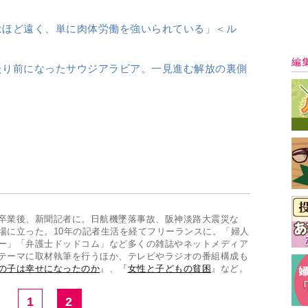
テーマに取材執筆を行うほか、テレビやラジオの番組構成も
の子は幸せになったのか
』、『
女性と子どもの貧困
』など。
1
2
最