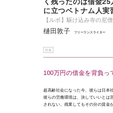
樋田敦子
フリーランスライター
社会
100万円の借金を背負っ
超高齢社会になった今、彼らは日本
彼らの労働環境は、決していいとは
されない、残業してもその分の賃金
20年の厚生労働省「外国人雇用状況
位。44万3998人がわが国で働いて
習生。一方で、厳しい労働環境から