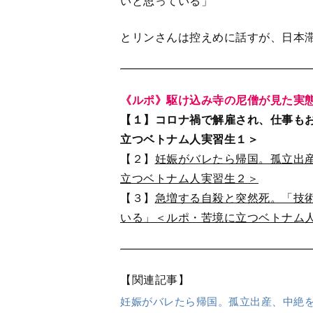
【関連記事】
妊娠がバレたら帰国。孤立出産、中絶
人実習生２＞
急増する自殺と突然死。「技術の習得
ポ・苦境に立つベトナム人実習生３＞
女性の髪や首の露出、運転や旅行が当
にあるもの
出典＝『婦人公論』2021年11月24日号
樋田敦子
フリーランスライター
東京生まれ。明治大学法学部
ど、おもに事件事故報道の現
公論」「ビジネスインサイダ