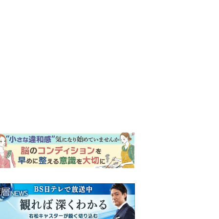
ンキング
ウイークリー
イリー
『風、薫る』次週予告。東京
に戻ったりん。シマケンと横
沢が遭遇。「好きです」と告
げたのは…
『Tシャツが乾くまで』第5話
予告。心を許しあう咲子と樹
生。「もうすぐ一周忌なんで
それが過ぎたら…」＜ネタバ
【もうムリ！ご近所姑】「こ
レあり＞
んなもん捨ててまえ！」おば
さんに怒鳴られ、傷つく息
子。私たちが取った行動は…
井上祐貴「選択できるなら大
【第3話】
変なほうを選ぶ。いつかは大