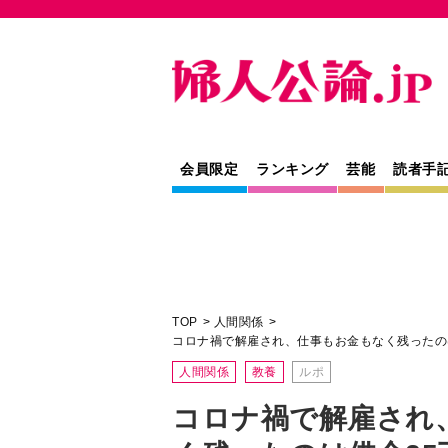
会員限定
ランキング
芸能
読者手
TOP
人間関係
コロナ禍で解雇され、仕事もお金もなく残ったの
人間関係
教養
ルポ
コロナ禍で解雇され
く残ったのは借金25
に立つベトナム人実
【ルポ】駆け込み寺の尼僧