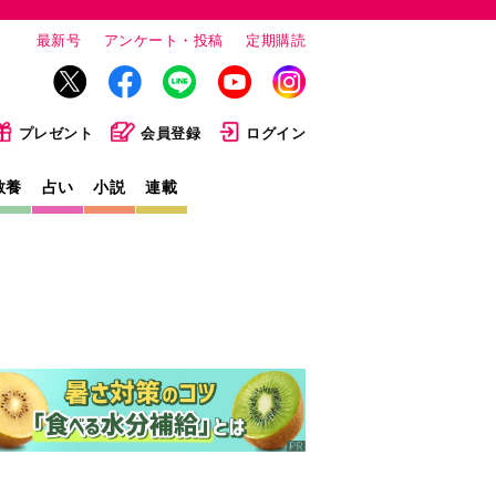
最新号
アンケート・投稿
定期購読
プレゼント
会員登録
ログイン
教養
占い
小説
連載