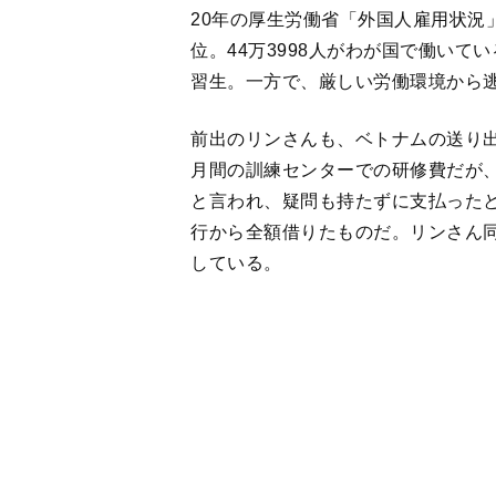
前出のリンさんも、ベトナムの送り出
月間の訓練センターでの研修費だが、
と言われ、疑問も持たずに支払ったと
行から全額借りたものだ。リンさん
している。
「私が危険な仕事をしているので、
ていました。しかし会社の人に嫌と
なって、ベトナムに送金できない。
くても我慢して暮らしました」（リ
毎日午前8時から午後5時まで働いた
生活を共にし、2万5000円ずつ家賃
生活費を残し、全額仕送りに。月に8
が、コロナ不況で解雇されたため、借