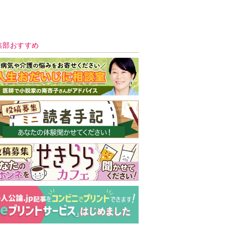
新号 好評発売中！
実家の処分から終
の棲家までどうす
る？60代からの家
モンダイ
最新号
次号予告