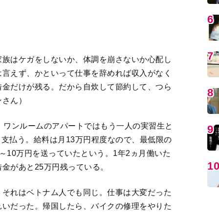
。それはベトナム人でも同じ。仕事は大変だった
れいだった。帰国したら、バイクの修理をやりた
MO
滞在によって心に受けた傷は計り知れない。
態
金もなく残ったのは借金25万円＜ルポ・苦境に
産、中絶を選ぶ技能実習生の悲哀＜ルポ・苦境に
編
術の習得はほど遠く、単に肉体労働を強いられて
人実習生３＞