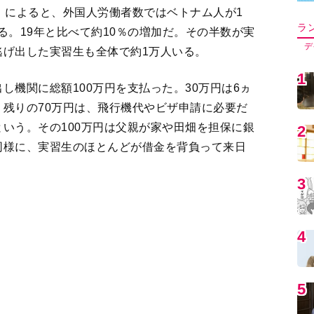
し機関に総額100万円を支払った。30万円は6ヵ
5
残りの70万円は、飛行機代やビザ申請に必要だ
いう。その100万円は父親が家や田畑を担保に銀
6
同様に、実習生のほとんどが借金を背負って来日
7
家族はケガをしないか、体調を崩さないか心配し
は言えず、かといって仕事を辞めれば収入がなく
借金だけが残る。だから自炊して節約して、つら
8
ンさん）
9
。ワンルームのアパートではもう一人の実習生と
を支払う。給料は月13万円程度なので、最低限の
～10万円を送っていたという。1年2ヵ月働いた
1
金があと25万円残っている。