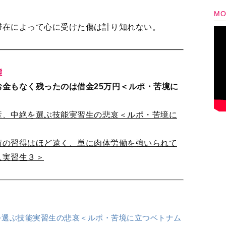
を選ぶ技能実習生の悲哀＜ルポ・苦境に立つベトナム
はほど遠く、単に肉体労働を強いられている」＜ル
たり前になったサウジアラビア。一見進む解放の裏側
卒業後、新聞記者に。日航機墜落事故、阪神淡路大震災な
場に立った。10年の記者生活を経てフリーランスに。「婦人
ー」「弁護士ドッドコム」など多くの雑誌やネットメディア