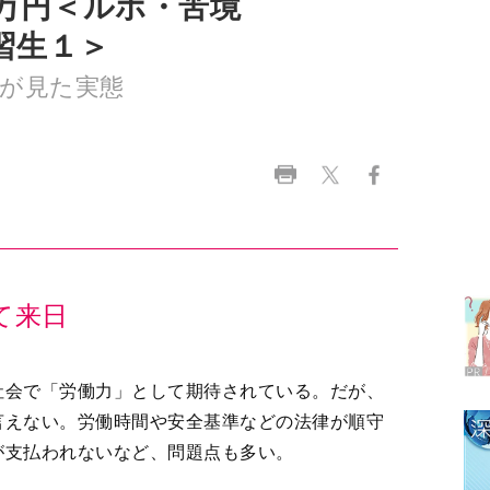
ラ
デ
1
て来日
2
社会で「労働力」として期待されている。だが、
言えない。労働時間や安全基準などの法律が順守
が支払われないなど、問題点も多い。
3
」によると、外国人労働者数ではベトナム人が1
いる。19年と比べて約10％の増加だ。その半数が実
4
逃げ出した実習生も全体で約1万人いる。