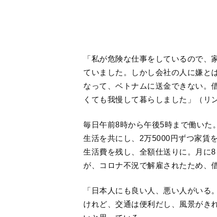
「日本人にも良い人、悪い人がいる
けれど、交通は便利だし、風景がき
いと思っている」
とリンさんは控えめに話すが、日本
《ルポ》駆け込み寺の尼僧が見た実
【１】コロナ禍で解雇され、仕事もお
立つベトナム人実習生１＞
【２】
妊娠がバレたら帰国。孤立出
立つベトナム人実習生２＞
【３】
急増する自殺と突然死。「技
いる」＜ルポ・苦境に立つベトナム