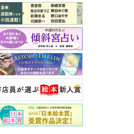
バックナンバー
注目トピ
義実家について、義弟が私へ怒りのLINE
結婚1か月で離婚を決めました。本当に
よかったのでしょうか
ピアノの月謝、払うべき？
央公論新社の本
三千円の使いかた
原田ひ香 著
詳しくみる
ンフォメーション