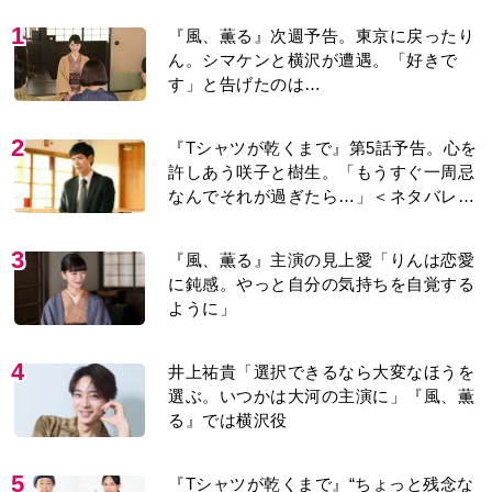
1
『風、薫る』次週予告。東京に戻ったり
ん。シマケンと横沢が遭遇。「好きで
す」と告げたのは…
2
『Tシャツが乾くまで』第5話予告。心を
許しあう咲子と樹生。「もうすぐ一周忌
なんでそれが過ぎたら…」＜ネタバレあ
り＞
3
『風、薫る』主演の見上愛「りんは恋愛
に鈍感。やっと自分の気持ちを自覚する
ように」
4
井上祐貴「選択できるなら大変なほうを
選ぶ。いつかは大河の主演に」『風、薫
る』では横沢役
5
『Tシャツが乾くまで』“ちょっと残念な