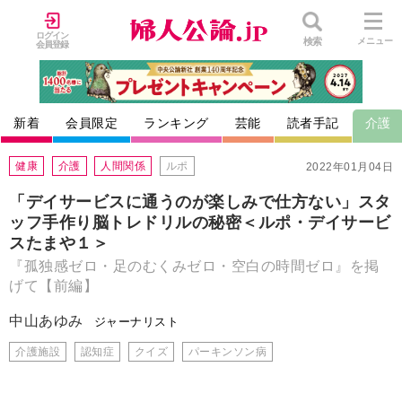
ログイン
検索
メニュー
会員登録
新着
会員限定
ランキング
芸能
読者手記
介護
健康
介護
人間関係
ルポ
2022年01月04日
「デイサービスに通うのが楽しみで仕方ない」スタ
ッフ手作り脳トレドリルの秘密＜ルポ・デイサービ
スたまや１＞
『孤独感ゼロ・足のむくみゼロ・空白の時間ゼロ』を掲
げて【前編】
中山あゆみ
ジャーナリスト
介護施設
認知症
クイズ
パーキンソン病