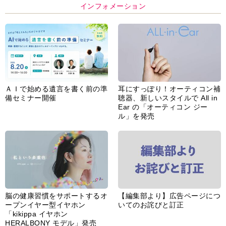
インフォメーション
ＡＩで始める遺言を書く前の準
耳にすっぽり！オーティコン補
備セミナー開催
聴器、新しいスタイルで All in
Ear の「オーティコン ジー
ル」を発売
脳の健康習慣をサポートするオ
【編集部より】広告ページにつ
ープンイヤー型イヤホン
いてのお詫びと訂正
「kikippa イヤホン
HERALBONY モデル」発売