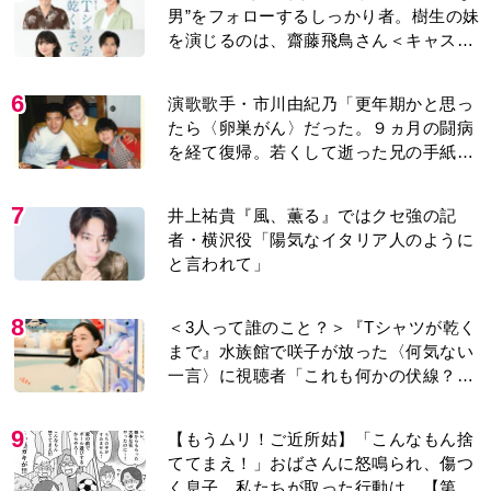
男”をフォローするしっかり者。樹生の妹
を演じるのは、齋藤飛鳥さん＜キャスト
紹介＞
6
演歌歌手・市川由紀乃「更年期かと思っ
たら〈卵巣がん〉だった。９ヵ月の闘病
を経て復帰。若くして逝った兄の手紙を
今も支えに」【2026上半期BEST】
7
井上祐貴『風、薫る』ではクセ強の記
者・横沢役「陽気なイタリア人のように
と言われて」
8
＜3人って誰のこと？＞『Tシャツが乾く
まで』水族館で咲子が放った〈何気ない
一言〉に視聴者「これも何かの伏線？」
「子どもの話だと…」
9
【もうムリ！ご近所姑】「こんなもん捨
ててまえ！」おばさんに怒鳴られ、傷つ
く息子。私たちが取った行動は…【第3