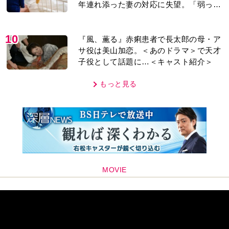
年連れ添った妻の対応に失望。「弱った
時こそ助け合うのが夫婦では」との訴え
に女性たちの反応は…
10
『風、薫る』赤痢患者で長太郎の母・ア
サ役は美山加恋。＜あのドラマ＞で天才
子役として話題に…＜キャスト紹介＞
もっと見る
MOVIE