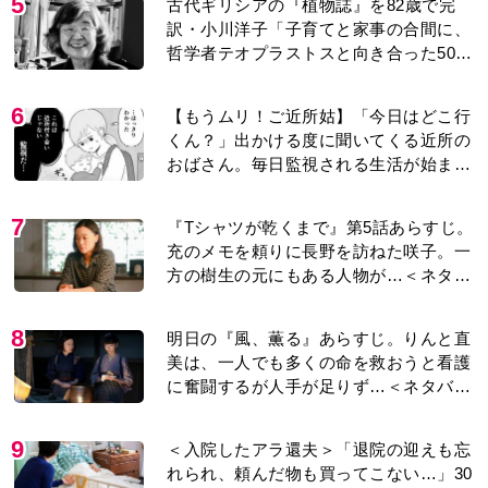
5
古代ギリシアの『植物誌』を82歳で完
訳・小川洋子「子育てと家事の合間に、
哲学者テオプラストスと向き合った50
年」
6
【もうムリ！ご近所姑】「今日はどこ行
くん？」出かける度に聞いてくる近所の
おばさん。毎日監視される生活が始ま
り…【第1話】
7
『Tシャツが乾くまで』第5話あらすじ。
充のメモを頼りに長野を訪ねた咲子。一
方の樹生の元にもある人物が…＜ネタバ
レあり＞
8
明日の『風、薫る』あらすじ。りんと直
美は、一人でも多くの命を救おうと看護
に奮闘するが人手が足りず…＜ネタバレ
あり＞
9
＜入院したアラ還夫＞「退院の迎えも忘
れられ、頼んだ物も買ってこない…」30