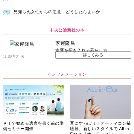
見知らぬ女性からの悪意 どうしたらよいか
中央公論新社の本
家運隆昌
幸運を招き入れる暮らし方
詳しくみる
江原啓之 著
インフォメーション
ＡＩで始める遺言を書く前の準
耳にすっぽり！オーティコン補
備セミナー開催
聴器、新しいスタイルで All in
Ear の「オーティコン ジー