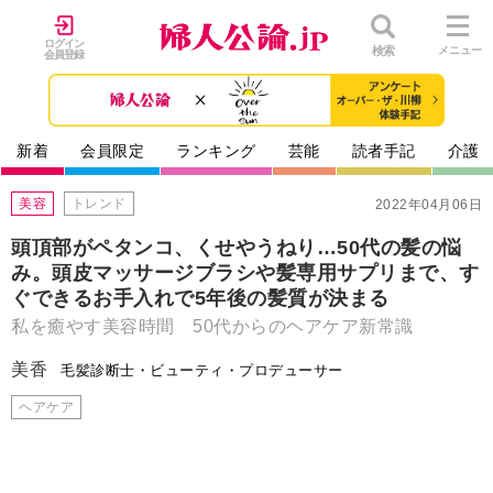
ログイン
検索
メニュー
会員登録
新着
会員限定
ランキング
芸能
読者手記
介護
美容
トレンド
2022年04月06日
頭頂部がペタンコ、くせやうねり…50代の髪の悩
み。頭皮マッサージブラシや髪専用サプリまで、す
ぐできるお手入れで5年後の髪質が決まる
私を癒やす美容時間 50代からのヘアケア新常識
美香
毛髪診断士・ビューティ・プロデューサー
ヘアケア