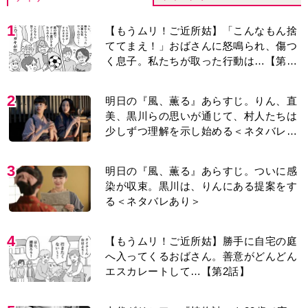
1
【もうムリ！ご近所姑】「こんなもん捨
ててまえ！」おばさんに怒鳴られ、傷つ
く息子。私たちが取った行動は…【第3
話】
2
明日の『風、薫る』あらすじ。りん、直
美、黒川らの思いが通じて、村人たちは
少しずつ理解を示し始める＜ネタバレあ
り＞
3
明日の『風、薫る』あらすじ。ついに感
染が収束。黒川は、りんにある提案をす
る＜ネタバレあり＞
4
【もうムリ！ご近所姑】勝手に自宅の庭
へ入ってくるおばさん。善意がどんどん
エスカレートして…【第2話】