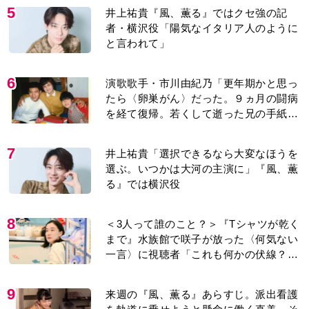
5
井上祐貴『風、薫る』ではクセ強の記
者・横沢役「陽気なイタリア人のように
と言われて」
6
演歌歌手・市川由紀乃「更年期かと思っ
たら〈卵巣がん〉だった。９ヵ月の闘病
を経て復帰。若くして逝った兄の手紙を
今も支えに」【2026上半期BEST】
7
井上祐貴「選択できるなら大変なほうを
選ぶ。いつかは大河の主演に」『風、薫
る』では横沢役
8
＜3人って誰のこと？＞『Tシャツが乾く
まで』水族館で咲子が放った〈何気ない
一言〉に視聴者「これも何かの伏線？」
「子どもの話だと…」
9
来週の『風、薫る』あらすじ。派出看護