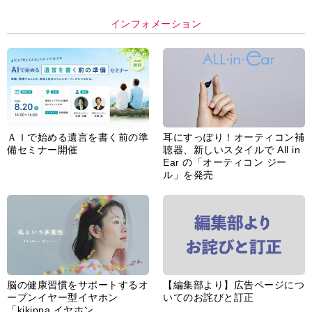
インフォメーション
ＡＩで始める遺言を書く前の準
耳にすっぽり！オーティコン補
備セミナー開催
聴器、新しいスタイルで All in
Ear の「オーティコン ジー
ル」を発売
脳の健康習慣をサポートするオ
【編集部より】広告ページにつ
ープンイヤー型イヤホン
いてのお詫びと訂正
「kikippa イヤホン