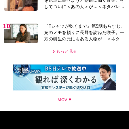
を軌道に乗せようと懸命に働く直美。そ
してついに＜あの人＞が…＜ネタバレあ
り＞
10
『Tシャツが乾くまで』第5話あらすじ。
充のメモを頼りに長野を訪ねた咲子。一
方の樹生の元にもある人物が…＜ネタバ
レあり＞
もっと見る
MOVIE