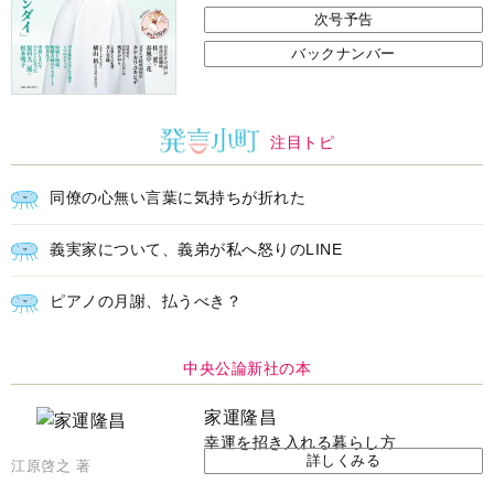
次号予告
バックナンバー
注目トピ
同僚の心無い言葉に気持ちが折れた
義実家について、義弟が私へ怒りのLINE
ピアノの月謝、払うべき？
中央公論新社の本
家運隆昌
幸運を招き入れる暮らし方
詳しくみる
江原啓之 著