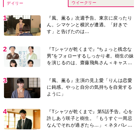
ウイークリー
デイリー
1
『風、薫る』次週予告。東京に戻ったり
ん。シマケンと横沢が遭遇。「好きで
す」と告げたのは…
2
『Tシャツが乾くまで』“ちょっと残念な
男”をフォローするしっかり者。樹生の妹
を演じるのは、齋藤飛鳥さん＜キャスト
紹介＞
3
『風、薫る』主演の見上愛「りんは恋愛
に鈍感。やっと自分の気持ちを自覚する
ように」
4
『Tシャツが乾くまで』第5話予告。心を
許しあう咲子と樹生。「もうすぐ一周忌
なんでそれが過ぎたら…」＜ネタバレあ
り＞