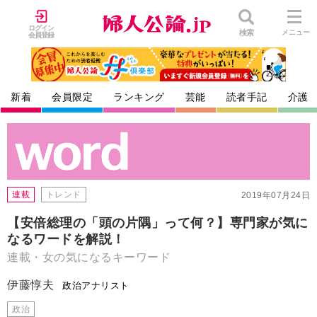
ログイン
検索
メニュー
会員登録
新着
会員限定
ランキング
芸能
読者手記
介護
連載
トレンド
2019年07月24日
【安倍総理の「頭の片隅」って何？】専門家が気に
なるワードを解説！
連載・女の気になるキーワード
伊藤惇夫
政治アナリスト
政治