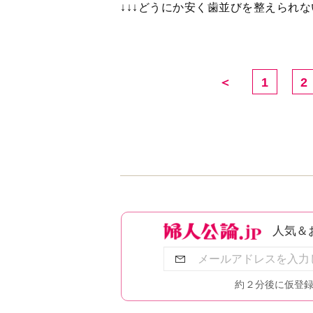
↓↓↓どうにか安く歯並びを整えられ
＜
1
2