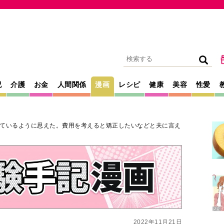
記
介護
お金
人間関係
漫画
レシピ
健康
美容
性愛
ているように思えた。費用を考えると矯正したいなどと夫に言え
2022年11月21日