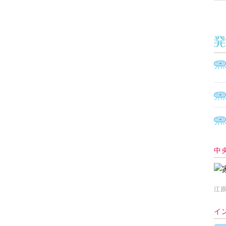
中
江原
イ