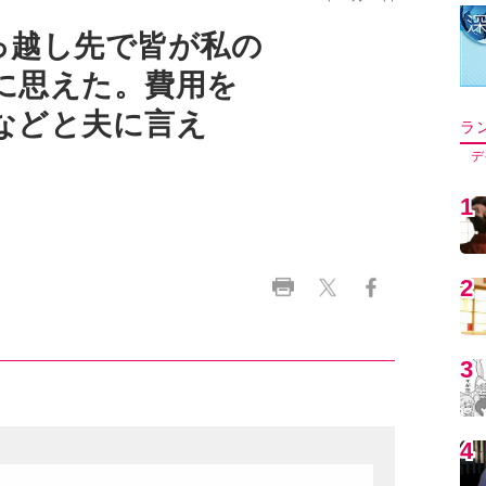
っ越し先で皆が私の
に思えた。費用を
などと夫に言え
ラ
デ
1
う
2
3
4