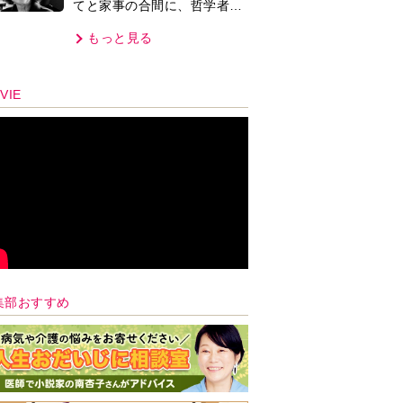
てと家事の合間に、哲学者テ
オプラストスと向き合った50
もっと見る
年」
VIE
集部おすすめ