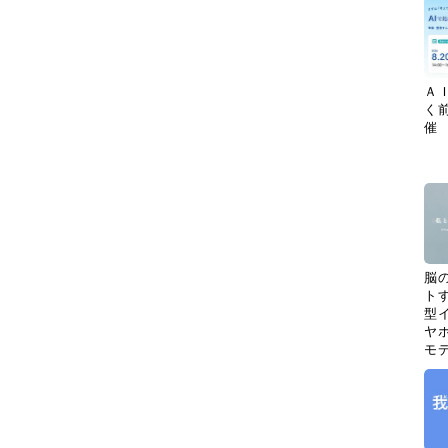
Ａ
く
催
脳
ト
型イ
ヤホ
モ