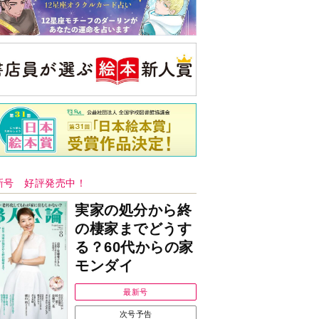
新号 好評発売中！
実家の処分から終
の棲家までどうす
る？60代からの家
モンダイ
最新号
次号予告