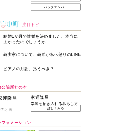
バックナンバー
注目トピ
結婚1か月で離婚を決めました。本当に
よかったのでしょうか
義実家について、義弟が私へ怒りのLINE
ピアノの月謝、払うべき？
央公論新社の本
家運隆昌
幸運を招き入れる暮らし方
詳しくみる
啓之 著
ンフォメーション