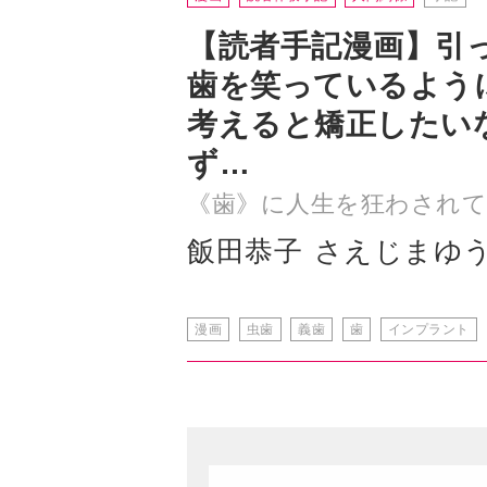
【読者手記漫画】引
歯を笑っているよう
考えると矯正したい
ず…
《歯》に人生を狂わされて
飯田恭子
さえじまゆ
漫画
虫歯
義歯
歯
インプラント