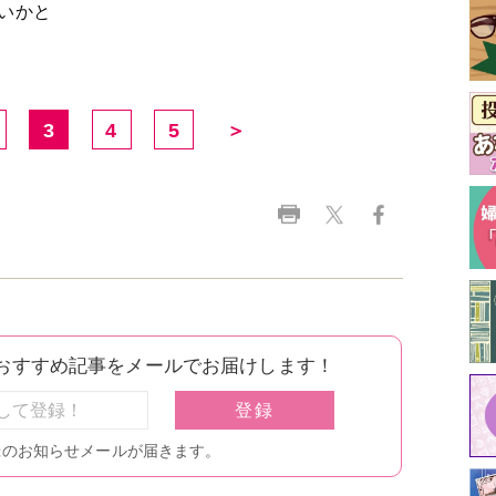
ないかと
3
4
5
＞