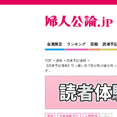
会員限定
ランキング
芸能
読者手
TOP
漫画
読者手記漫画
【読者手記漫画】引っ越し先で皆が私の歯を笑っ
ず…
漫画
読者体験手記
人間関係
手記