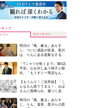
ンキング
ウイークリー
イリー
明日の『風、薫る』あらす
じ。ついに感染が収束。黒川
は、りんにある提案をする＜
ネタバレあり＞
『Tシャツが乾くまで』第5話
予告。心を許しあう咲子と樹
生。「もうすぐ一周忌なんで
それが過ぎたら…」＜ネタバ
【もうムリ！ご近所姑】「こ
レあり＞
んなもん捨ててまえ！」おば
さんに怒鳴られ、傷つく息
子。私たちが取った行動は…
明日の『風、薫る』あらす
【第3話】
じ。りん、直美、黒川らの思