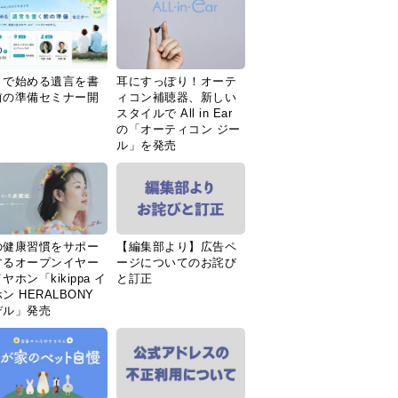
Ｉで始める遺言を書
耳にすっぽり！オーテ
前の準備セミナー開
ィコン補聴器、新しい
スタイルで All in Ear
の「オーティコン ジー
ル」を発売
の健康習慣をサポー
【編集部より】広告ペ
するオープンイヤー
ージについてのお詫び
ヤホン「kikippa イ
と訂正
ン HERALBONY
デル」発売