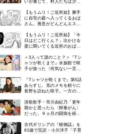
いが通じて、村人たちは少し
ずつ理解を示し始める＜ネタ
【もうムリ！ご近所姑】勝手
バレあり＞
に自宅の庭へ入ってくるおば
さん。善意がどんどんエスカ
レートして…【第2話】
【もうムリ！ご近所姑】「今
日はどこ行くん？」出かける
度に聞いてくる近所のおばさ
ん。毎日監視される生活が始
＜3人って誰のこと？＞『Tシ
まり…【第1話】
ャツが乾くまで』水族館で咲
子が放った〈何気ない一言〉
に視聴者「これも何かの伏
『Tシャツが乾くまで』第5話
線？」「子どもの話だと…」
あらすじ。充のメモを頼りに
長野を訪ねた咲子。一方の樹
生の元にもある人物が…＜ネ
演歌歌手・市川由紀乃「更年
タバレあり＞
期かと思ったら〈卵巣がん〉
だった。９ヵ月の闘病を経て
復帰。若くして逝った兄の手
0
古代ギリシアの『植物誌』を
紙を今も支えに」【2026上半
82歳で完訳・小川洋子「子育
期BEST】