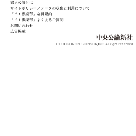
婦人公論とは
サイトポリシー／データの収集と利用について
「ｆｆ倶楽部」会員規約
「ｆｆ倶楽部」よくあるご質問
お問い合わせ
広告掲載
CHUOKORON-SHINSHA,INC.All right reserved