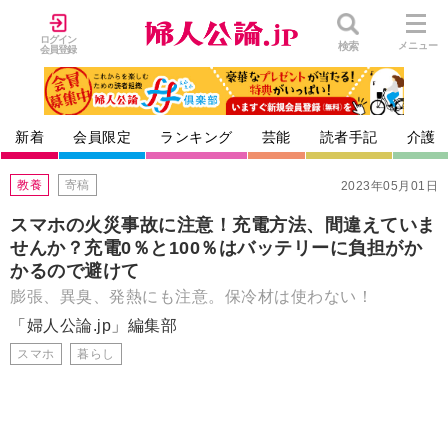
ログイン
検索
メニュー
会員登録
新着
会員限定
ランキング
芸能
読者手記
介護
教養
寄稿
2023年05月01日
スマホの火災事故に注意！充電方法、間違えていま
せんか？充電0％と100％はバッテリーに負担がか
かるので避けて
膨張、異臭、発熱にも注意。保冷材は使わない！
「婦人公論.jp」編集部
スマホ
暮らし