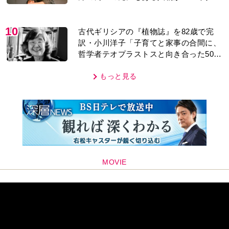
レあり＞
10
古代ギリシアの『植物誌』を82歳で完
訳・小川洋子「子育てと家事の合間に、
哲学者テオプラストスと向き合った50
年」
もっと見る
MOVIE