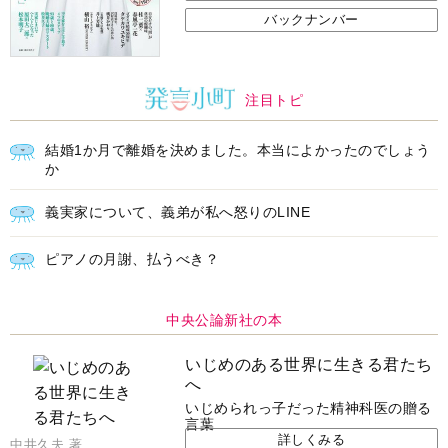
バックナンバー
注目トピ
結婚1か月で離婚を決めました。本当によかったのでしょう
か
義実家について、義弟が私へ怒りのLINE
ピアノの月謝、払うべき？
中央公論新社の本
いじめのある世界に生きる君たち
へ
いじめられっ子だった精神科医の贈る
言葉
詳しくみる
中井久夫 著