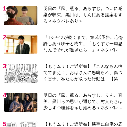
1
明日の『風、薫る』あらすじ。ついに感
染が収束。黒川は、りんにある提案をす
る＜ネタバレあり＞
2
『Tシャツが乾くまで』第5話予告。心を
許しあう咲子と樹生。「もうすぐ一周忌
なんでそれが過ぎたら…」＜ネタバレあ
り＞
3
【もうムリ！ご近所姑】「こんなもん捨
ててまえ！」おばさんに怒鳴られ、傷つ
く息子。私たちが取った行動は…【第3
話】
4
明日の『風、薫る』あらすじ。りん、直
美、黒川らの思いが通じて、村人たちは
少しずつ理解を示し始める＜ネタバレあ
り＞
5
【もうムリ！ご近所姑】勝手に自宅の庭