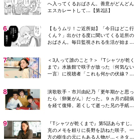
へ入ってくるおばさん。善意がどんどん
エスカレートして…【第2話】
6
【もうムリ！ご近所姑】「今日はどこ行
くん？」出かける度に聞いてくる近所の
おばさん。毎日監視される生活が始ま
り…【第1話】
7
＜3人って誰のこと？＞『Tシャツが乾く
まで』水族館で咲子が放った〈何気ない
一言〉に視聴者「これも何かの伏線？」
「子どもの話だと…」
8
演歌歌手・市川由紀乃「更年期かと思っ
たら〈卵巣がん〉だった。９ヵ月の闘病
を経て復帰。若くして逝った兄の手紙を
今も支えに」【2026上半期BEST】
9
『Tシャツが乾くまで』第5話あらすじ。
充のメモを頼りに長野を訪ねた咲子。一
方の樹生の元にもある人物が…＜ネタバ