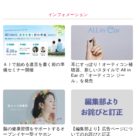
インフォメーション
ＡＩで始める遺言を書く前の準
耳にすっぽり！オーティコン補
備セミナー開催
聴器、新しいスタイルで All in
Ear の「オーティコン ジー
ル」を発売
脳の健康習慣をサポートするオ
【編集部より】広告ページにつ
ープンイヤー型イヤホン
いてのお詫びと訂正