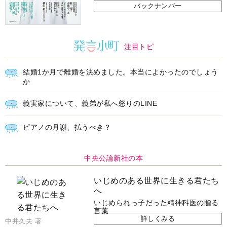
バックナンバー
注目トピ
結婚1か月で離婚を決めました。本当によかったのでしょう
か
義実家について、義弟が私へ怒りのLINE
ピアノの月謝、払うべき？
中央公論新社の本
いじめのある世界に生きる君たち
へ
いじめられっ子だった精神科医の贈る
言葉
詳しくみる
中井久夫 著