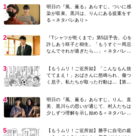
1
明日の『風、薫る』あらすじ。ついに感
染が収束。黒川は、りんにある提案をす
る＜ネタバレあり＞
2
『Tシャツが乾くまで』第5話予告。心を
許しあう咲子と樹生。「もうすぐ一周忌
なんでそれが過ぎたら…」＜ネタバレあ
り＞
3
【もうムリ！ご近所姑】「こんなもん捨
ててまえ！」おばさんに怒鳴られ、傷つ
く息子。私たちが取った行動は…【第3
話】
4
明日の『風、薫る』あらすじ。りん、直
美、黒川らの思いが通じて、村人たちは
少しずつ理解を示し始める＜ネタバレあ
り＞
5
【もうムリ！ご近所姑】勝手に自宅の庭