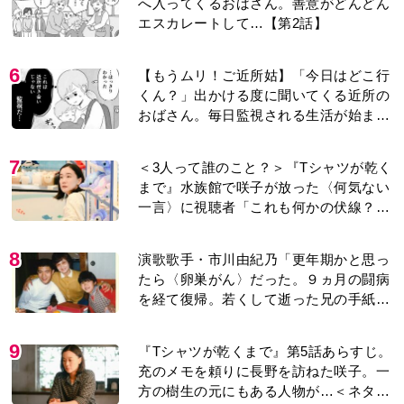
へ入ってくるおばさん。善意がどんどん
エスカレートして…【第2話】
6
【もうムリ！ご近所姑】「今日はどこ行
くん？」出かける度に聞いてくる近所の
おばさん。毎日監視される生活が始ま
り…【第1話】
7
＜3人って誰のこと？＞『Tシャツが乾く
まで』水族館で咲子が放った〈何気ない
一言〉に視聴者「これも何かの伏線？」
「子どもの話だと…」
8
演歌歌手・市川由紀乃「更年期かと思っ
たら〈卵巣がん〉だった。９ヵ月の闘病
を経て復帰。若くして逝った兄の手紙を
今も支えに」【2026上半期BEST】
9
『Tシャツが乾くまで』第5話あらすじ。
充のメモを頼りに長野を訪ねた咲子。一
方の樹生の元にもある人物が…＜ネタバ