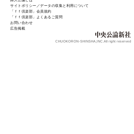
婦人公論とは
サイトポリシー／データの収集と利用について
「ｆｆ倶楽部」会員規約
「ｆｆ倶楽部」よくあるご質問
お問い合わせ
広告掲載
CHUOKORON-SHINSHA,INC.All right reserved