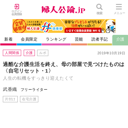
ログイン
検索
メニュー
会員登録
新着
会員限定
ランキング
芸能
読者手記
介護
人間関係
介護
ルポ
2019年10月19日
過酷な介護生活を終え、母の部屋で見つけたものは
〈自宅リセット・1〉
人生の転機をすっきり迎えたくて
武香織
フリーライター
片付け
在宅介護