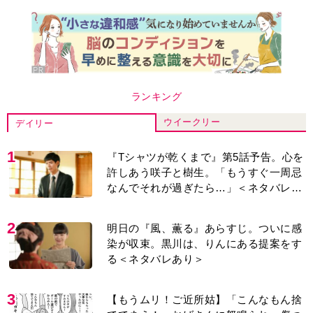
ランキング
ウイークリー
デイリー
1
『Tシャツが乾くまで』第5話予告。心を
許しあう咲子と樹生。「もうすぐ一周忌
なんでそれが過ぎたら…」＜ネタバレあ
り＞
2
明日の『風、薫る』あらすじ。ついに感
染が収束。黒川は、りんにある提案をす
る＜ネタバレあり＞
3
【もうムリ！ご近所姑】「こんなもん捨