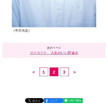
（中川大志）
コツコツと、人生のいい貯金を
＜
1
2
3
＞
シェア