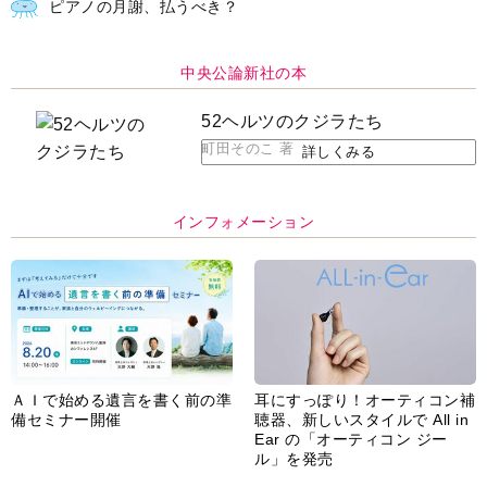
ピアノの月謝、払うべき？
中央公論新社の本
52ヘルツのクジラたち
町田そのこ 著
詳しくみる
インフォメーション
ＡＩで始める遺言を書く前の準
耳にすっぽり！オーティコン補
備セミナー開催
聴器、新しいスタイルで All in
Ear の「オーティコン ジー
ル」を発売