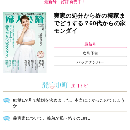
最新号 好評発売中！
実家の処分から終の棲家ま
でどうする？60代からの家
モンダイ
最新号
次号予告
バックナンバー
注目トピ
結婚1か月で離婚を決めました。本当によかったのでしょう
か
義実家について、義弟が私へ怒りのLINE