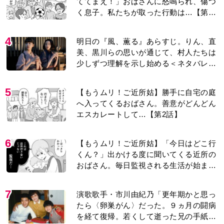
ててまえ！」おばさんに怒鳴られ、傷つ
く息子。私たちが取った行動は…【第3
話】
4
明日の『風、薫る』あらすじ。りん、直
美、黒川らの思いが通じて、村人たちは
少しずつ理解を示し始める＜ネタバレあ
り＞
5
【もうムリ！ご近所姑】勝手に自宅の庭
へ入ってくるおばさん。善意がどんどん
エスカレートして…【第2話】
6
【もうムリ！ご近所姑】「今日はどこ行
くん？」出かける度に聞いてくる近所の
おばさん。毎日監視される生活が始ま
り…【第1話】
7
演歌歌手・市川由紀乃「更年期かと思っ
たら〈卵巣がん〉だった。９ヵ月の闘病
を経て復帰。若くして逝った兄の手紙を