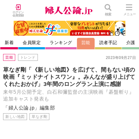
ログイン
検索
メニュー
会員登録
新着
会員限定
ランキング
芸能
読者手記
介護
芸能
トレンド
2023年09月27日
草なぎ剛「《新しい地図》を広げて、間もない頃の
映画『ミッドナイトスワン』。みんなが盛り上げて
くれたおかげ」3年間のロングラン上演に感謝
来年5月公開予定、白石和彌監督の主演映画『碁盤斬り』
追加キャスト発表も
「婦人公論.jp」編集部
新しい地図
草なぎ剛