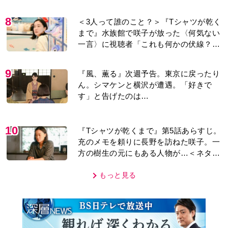
今も支えに」【2026上半期BEST】
8
＜3人って誰のこと？＞『Tシャツが乾く
まで』水族館で咲子が放った〈何気ない
一言〉に視聴者「これも何かの伏線？」
「子どもの話だと…」
9
『風、薫る』次週予告。東京に戻ったり
ん。シマケンと横沢が遭遇。「好きで
す」と告げたのは…
10
『Tシャツが乾くまで』第5話あらすじ。
充のメモを頼りに長野を訪ねた咲子。一
方の樹生の元にもある人物が…＜ネタバ
レあり＞
もっと見る