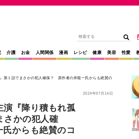
記
介護
お金
人間関係
漫画
レシピ
健康
美容
性愛
』第１話でまさかの犯人確保？ 原作者の井龍一氏からも絶賛の
2024年07月14日
主演『降り積もれ孤
まさかの犯人確
一氏からも絶賛のコ