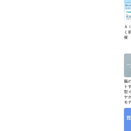
Ａ
く
催
脳
ト
型イ
ヤホ
モ