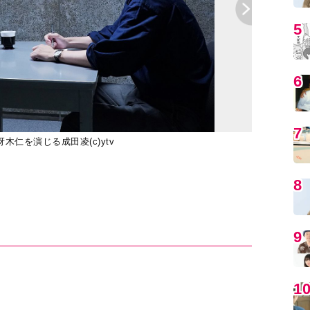
5
6
7
仁を演じる成田凌(c)ytv
灰川十三を演じ
8
9
1