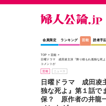
会員限定
ランキング
芸能
読者手
TOP
芸能
日曜ドラマ 成田凌主演『降り積もれ孤独な死よ
コメントが
芸能
ニュース
日曜ドラマ 成田凌
独な死よ』第１話で
保？ 原作者の井龍