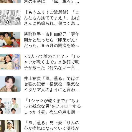
河の主演に」『風、薫る』で
は横沢役
【もうムリ！ご近所姑】「こ
んなもん捨ててまえ！」おば
さんに怒鳴られ、傷つく息
子。私たちが取った行動は…
演歌歌手・市川由紀乃「更年
【第3話】
期かと思ったら〈卵巣がん〉
だった。９ヵ月の闘病を経て
復帰。若くして逝った兄の手
＜3人って誰のこと？＞『Tシ
紙を今も支えに」【2026上半
る小日向文世(c)ytv
ャツが乾くまで』水族館で咲
期BEST】
子が放った〈何気ない一言〉
に視聴者「これも何かの伏
井上祐貴『風、薫る』ではク
線？」「子どもの話だと…」
セ強の記者・横沢役「陽気な
イタリア人のようにと言われ
て」
『Tシャツが乾くまで』“ちょ
っと残念な男”をフォローする
しっかり者。樹生の妹を演じ
るのは、齋藤飛鳥さん＜キャ
0
『風、薫る』見上愛「りんの
スト紹介＞
心が病気になっていく演技が