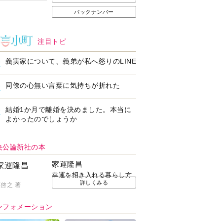
バックナンバー
注目トピ
義実家について、義弟が私へ怒りのLINE
同僚の心無い言葉に気持ちが折れた
結婚1か月で離婚を決めました。本当に
よかったのでしょうか
央公論新社の本
家運隆昌
幸運を招き入れる暮らし方
詳しくみる
啓之 著
ンフォメーション