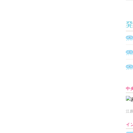
中
江原
イ