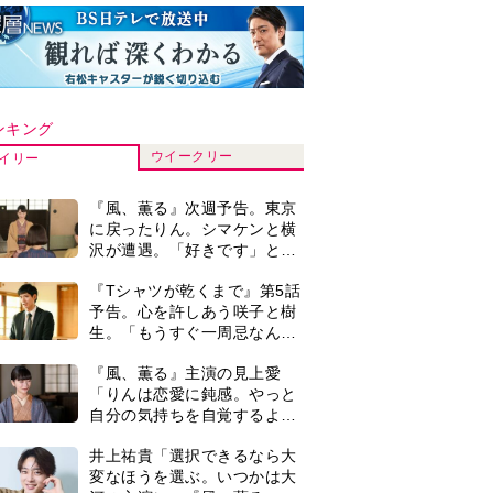
ンキング
ウイークリー
イリー
『風、薫る』次週予告。東京
に戻ったりん。シマケンと横
沢が遭遇。「好きです」と告
げたのは…
『Tシャツが乾くまで』第5話
予告。心を許しあう咲子と樹
生。「もうすぐ一周忌なんで
それが過ぎたら…」＜ネタバ
『風、薫る』主演の見上愛
レあり＞
「りんは恋愛に鈍感。やっと
自分の気持ちを自覚するよう
に」
井上祐貴「選択できるなら大
変なほうを選ぶ。いつかは大