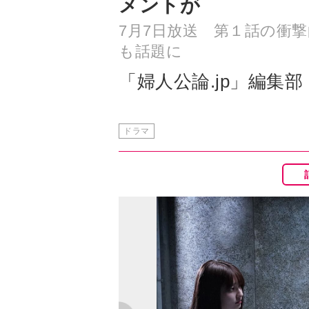
メントが
7月7日放送 第１話の衝
も話題に
「婦人公論.jp」編集部
ドラマ