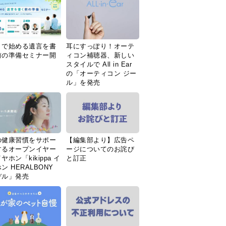
Ｉで始める遺言を書
耳にすっぽり！オーテ
前の準備セミナー開
ィコン補聴器、新しい
スタイルで All in Ear
の「オーティコン ジー
ル」を発売
の健康習慣をサポー
【編集部より】広告ペ
するオープンイヤー
ージについてのお詫び
ヤホン「kikippa イ
と訂正
ン HERALBONY
デル」発売