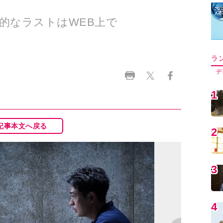
撃的なラストはWEB上で
ラ
デ
1
記事本文へ戻る
2
3
4