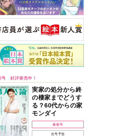
新号 好評発売中！
実家の処分から終
の棲家までどうす
る？60代からの家
モンダイ
最新号
次号予告