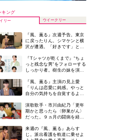
だった。９ヵ月の闘病を経て
復帰。若くして逝った兄の手
来週の『風、薫る』あらす
紙を今も支えに」【2026上半
じ。派出看護を軌道に乗せよ
期BEST】
うと懸命に働く直美。そして
ついに＜あの人＞が…＜ネタ
提供：Photo AC）
『風、薫る』見上愛「りんの
バレあり＞
心が病気になっていく演技が
難しくて。看護は想像以上に
心を使う仕事」
井上祐貴『風、薫る』ではク
セ強の記者・横沢役「陽気な
イタリア人のようにと言われ
て」
井上祐貴「選択できるなら大
変なほうを選ぶ。いつかは大
河の主演に」『風、薫る』で
は横沢役
『Tシャツが乾くまで』第5話
あらすじ。充のメモを頼りに
長野を訪ねた咲子。一方の樹
生の元にもある人物が…＜ネ
0
【もうムリ！ご近所姑】「こ
タバレあり＞
んなもん捨ててまえ！」おば