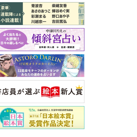
バックナンバー
注目トピ
同僚の心無い言葉に気持ちが折れた
娘が姑から「離婚しなさい」と言われま
した
義実家について、義弟が私へ怒りのLINE
央公論新社の本
もうじきたべられるぼく
はせがわゆうじ 作
詳しくみる
ンフォメーション