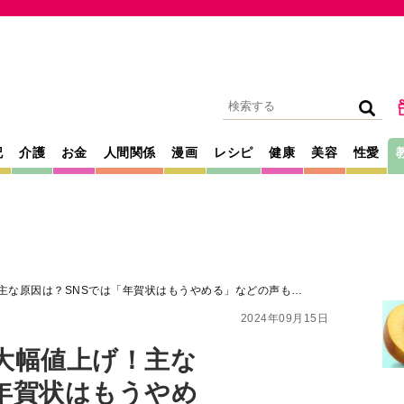
記
介護
お金
人間関係
漫画
レシピ
健康
美容
性愛
主な原因は？SNSでは「年賀状はもうやめる」などの声も…
2024年09月15日
大幅値上げ！主な
年賀状はもうやめ
月2日から販売開始