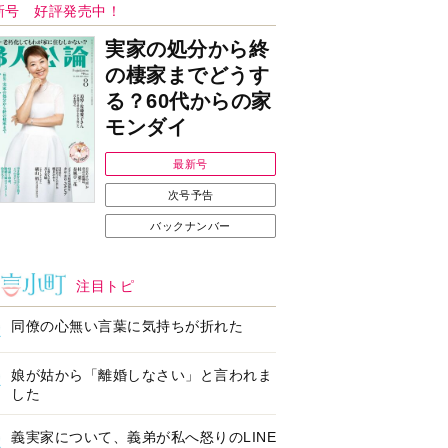
Ｉで始める遺言を書
耳にすっぽり！オーテ
前の準備セミナー開
ィコン補聴器、新しい
スタイルで All in Ear
の「オーティコン ジー
ル」を発売
の健康習慣をサポー
【編集部より】広告ペ
するオープンイヤー
ージについてのお詫び
ヤホン「kikippa イ
と訂正
ン HERALBONY
デル」発売