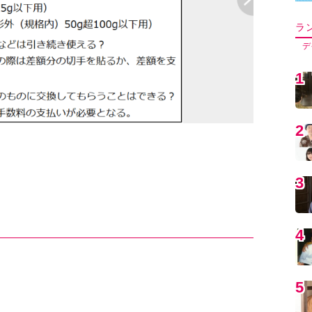
5
イメージ（写真
6
7
8
9
1