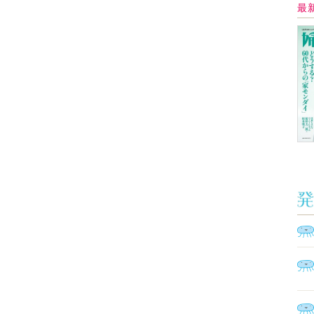
Ａ
く
催
脳
ト
型イ
ヤホ
モ