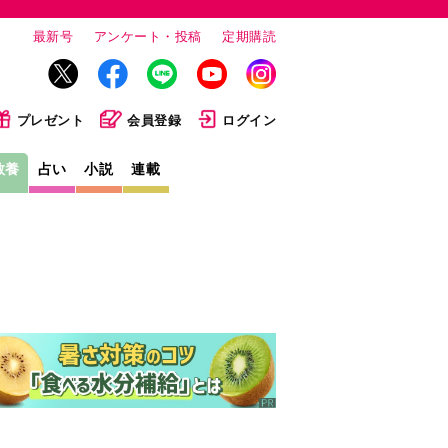
最新号
アンケート・投稿
定期購読
プレゼント
会員登録
ログイン
教養
占い
小説
連載