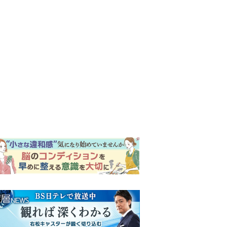
ンキング
ウイークリー
イリー
『風、薫る』次週予告。東京
に戻ったりん。シマケンと横
沢が遭遇。「好きです」と告
げたのは…
『Tシャツが乾くまで』“ちょ
っと残念な男”をフォローする
しっかり者。樹生の妹を演じ
るのは、齋藤飛鳥さん＜キャ
『風、薫る』主演の見上愛
スト紹介＞
「りんは恋愛に鈍感。やっと
自分の気持ちを自覚するよう
に」
演歌歌手・市川由紀乃「更年
期かと思ったら〈卵巣がん〉