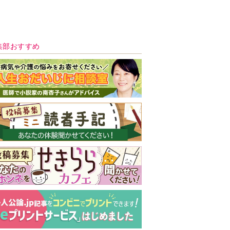
新号 好評発売中！
実家の処分から終
の棲家までどうす
る？60代からの家
モンダイ
最新号
次号予告