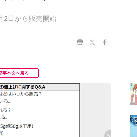
ラ
デ
記事本文へ戻る
1
2
3
4