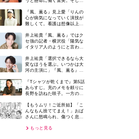
さんに怒鳴られ、傷つく息
子。私たちが取った行動は…
もっと見る
【第3話】
VIE
集部おすすめ