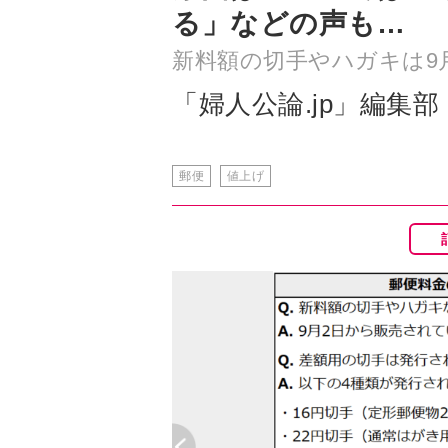
「婦人公論.jp」編集部
郵便
値上げ