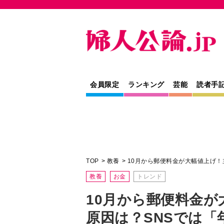
会員限定
ランキング
芸能
読者手
TOP
教養
10月から郵便料金が大幅値上げ！
教養
お金
トレンド
10月から郵便料金が
原因は？SNSでは「
る」などの声も…
新料額の切手やハガキは9