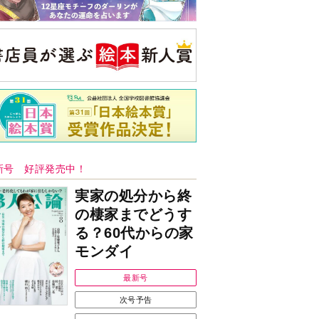
新号 好評発売中！
実家の処分から終
の棲家までどうす
る？60代からの家
モンダイ
最新号
次号予告