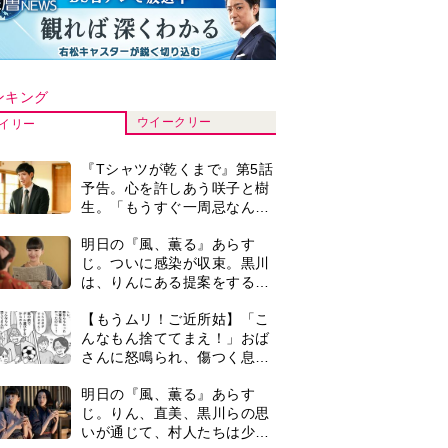
ンキング
ウイークリー
イリー
『Tシャツが乾くまで』第5話
予告。心を許しあう咲子と樹
生。「もうすぐ一周忌なんで
それが過ぎたら…」＜ネタバ
明日の『風、薫る』あらす
レあり＞
じ。ついに感染が収束。黒川
は、りんにある提案をする＜
ネタバレあり＞
【もうムリ！ご近所姑】「こ
んなもん捨ててまえ！」おば
さんに怒鳴られ、傷つく息
子。私たちが取った行動は…
明日の『風、薫る』あらす
【第3話】
じ。りん、直美、黒川らの思
いが通じて、村人たちは少し