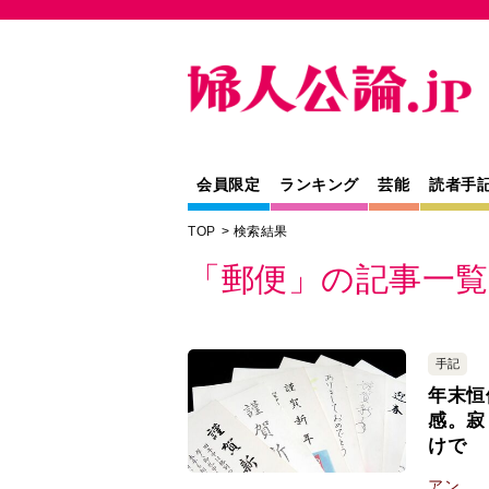
会員限定
ランキング
芸能
読者手
TOP
検索結果
「郵便」の記事一覧
手記
年末恒
感。寂
けで
アン