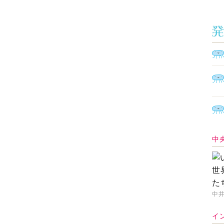
中
中井
イ