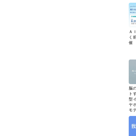
Ａ
く
催
脳
ト
型イ
ヤホ
モ