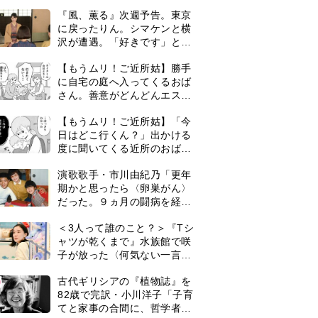
ずつ理解を示し始める＜ネタ
『風、薫る』次週予告。東京
バレあり＞
に戻ったりん。シマケンと横
沢が遭遇。「好きです」と告
げたのは…
【もうムリ！ご近所姑】勝手
に自宅の庭へ入ってくるおば
さん。善意がどんどんエスカ
レートして…【第2話】
【もうムリ！ご近所姑】「今
日はどこ行くん？」出かける
度に聞いてくる近所のおばさ
ん。毎日監視される生活が始
演歌歌手・市川由紀乃「更年
まり…【第1話】
期かと思ったら〈卵巣がん〉
だった。９ヵ月の闘病を経て
復帰。若くして逝った兄の手
＜3人って誰のこと？＞『Tシ
紙を今も支えに」【2026上半
ャツが乾くまで』水族館で咲
期BEST】
子が放った〈何気ない一言〉
に視聴者「これも何かの伏
0
古代ギリシアの『植物誌』を
線？」「子どもの話だと…」
82歳で完訳・小川洋子「子育
てと家事の合間に、哲学者テ