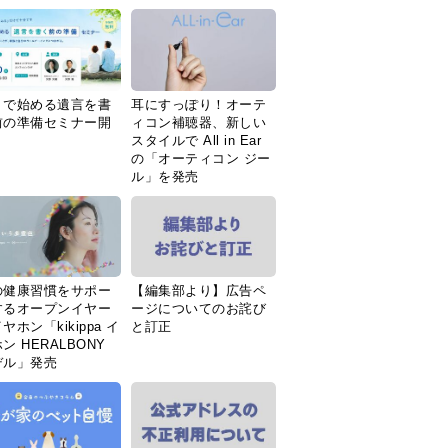
Ｉで始める遺言を書
耳にすっぽり！オーテ
前の準備セミナー開
ィコン補聴器、新しい
スタイルで All in Ear
の「オーティコン ジー
ル」を発売
の健康習慣をサポー
【編集部より】広告ペ
するオープンイヤー
ージについてのお詫び
ヤホン「kikippa イ
と訂正
ン HERALBONY
デル」発売