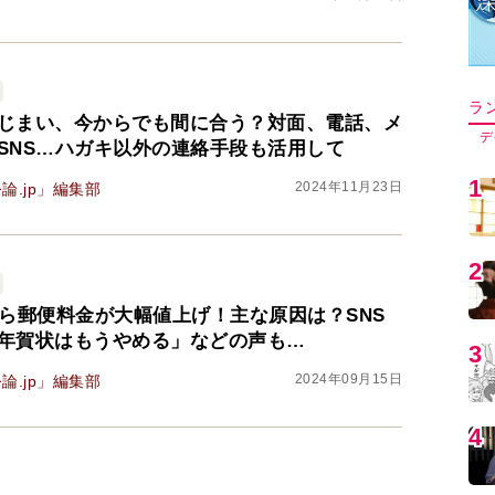
ラ
じまい、今からでも間に合う？対面、電話、メ
デ
SNS…ハガキ以外の連絡手段も活用して
1
2024年11月23日
論.jp」編集部
2
から郵便料金が大幅値上げ！主な原因は？SNS
年賀状はもうやめる」などの声も…
3
2024年09月15日
論.jp」編集部
4