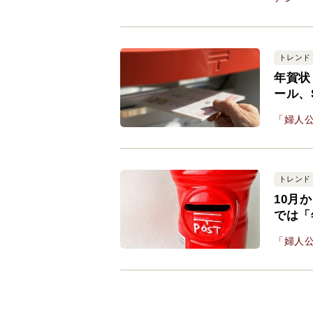
トレンド
年賀状
ール、
「婦人公
トレンド
10月
では「
「婦人公