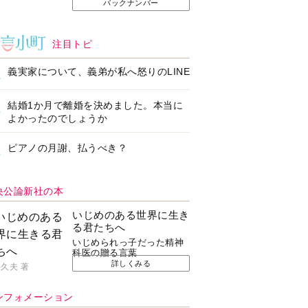
バックナンバー
注目トピ
義実家について、義弟が私へ怒りのLINE
結婚1か月で離婚を決めました。本当に
よかったのでしょうか
ピアノの月謝、払うべき？
央公論新社の本
いじめのある世界に生き
る君たちへ
いじめられっ子だった精神
科医の贈る言葉
詳しくみる
久夫 著
ンフォメーション