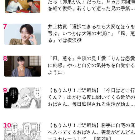
たら〈卵巣がん〉だった。９ヵ月の闘病
を経て復帰。若くして逝った兄の手紙を
今も支えに」【2026上半期BEST】
7
井上祐貴「選択できるなら大変なほうを
選ぶ。いつかは大河の主演に」『風、薫
る』では横沢役
8
『風、薫る』主演の見上愛「りんは恋愛
に鈍感。やっと自分の気持ちを自覚する
ように」
9
【もうムリ！ご近所姑】「今日はどこ行
くん？」出かける度に聞いてくる近所の
おばさん。毎日監視される生活が始ま
り…【第1話】
10
【もうムリ！ご近所姑】勝手に自宅の庭
へ入ってくるおばさん。善意がどんどん
エスカレートして…【第2話】