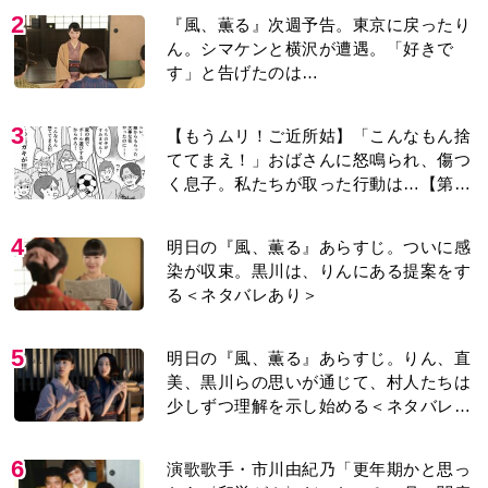
2
『風、薫る』次週予告。東京に戻ったり
ん。シマケンと横沢が遭遇。「好きで
す」と告げたのは…
3
【もうムリ！ご近所姑】「こんなもん捨
ててまえ！」おばさんに怒鳴られ、傷つ
く息子。私たちが取った行動は…【第3
話】
4
明日の『風、薫る』あらすじ。ついに感
染が収束。黒川は、りんにある提案をす
る＜ネタバレあり＞
5
明日の『風、薫る』あらすじ。りん、直
美、黒川らの思いが通じて、村人たちは
少しずつ理解を示し始める＜ネタバレあ
り＞
6
演歌歌手・市川由紀乃「更年期かと思っ