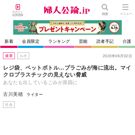
ログイン
検索
メニュー
会員登録
新着
会員限定
ランキング
芸能
読者手記
介護
健康
ルポ
2020年06月02日
レジ袋、ペットボトル…プラごみが海に流出。マイ
クロプラスチックの見えない脅威
あなたも出しているごみが原因に
古川美穂
ライター
社会