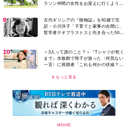
ラソン仲間の女性をお迎えに行くように
なり…
9
古代ギリシアの『植物誌』を82歳で完
訳・小川洋子「子育てと家事の合間に、
哲学者テオプラストスと向き合った50
年」
10
＜3人って誰のこと？＞『Tシャツが乾く
まで』水族館で咲子が放った〈何気ない
一言〉に視聴者「これも何かの伏線？」
「子どもの話だと…」
もっと見る
MOVIE