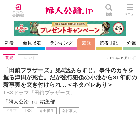
ログイン
検索
メニュー
会員登録
新着
会員限定
ランキング
芸能
読者手記
介護
芸能
トレンド
2026年05月03日
『田鎖ブラザーズ』第4話あらすじ。事件のカギを
握る津田が死亡。だが強行犯係の小池から31年前の
新事実を突き付けられ…＜ネタバレあり＞
TBSドラマ『田鎖ブラザーズ』
「婦人公論.jp」編集部
ドラマ
TBS
岡田将生
染谷将太