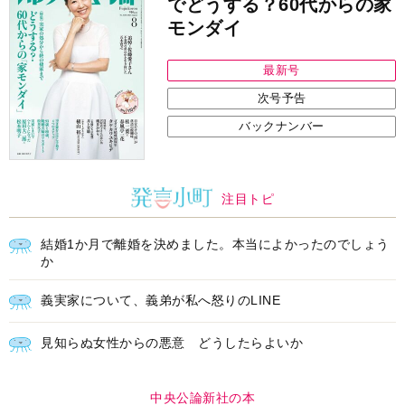
でどうする？60代からの家
モンダイ
最新号
次号予告
バックナンバー
注目トピ
結婚1か月で離婚を決めました。本当によかったのでしょう
か
義実家について、義弟が私へ怒りのLINE
見知らぬ女性からの悪意 どうしたらよいか
中央公論新社の本