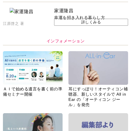
家運隆昌
幸運を招き入れる暮らし方
詳しくみる
江原啓之 著
インフォメーション
ＡＩで始める遺言を書く前の準
耳にすっぽり！オーティコン補
備セミナー開催
聴器、新しいスタイルで All in
Ear の「オーティコン ジー
ル」を発売