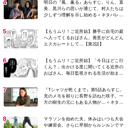
4
明日の『風、薫る』あらすじ。りん、直
美、黒川らの思いが通じて、村人たちは
少しずつ理解を示し始める＜ネタバレあ
り＞
5
【もうムリ！ご近所姑】勝手に自宅の庭
へ入ってくるおばさん。善意がどんどん
エスカレートして…【第2話】
6
【もうムリ！ご近所姑】「今日はどこ行
くん？」出かける度に聞いてくる近所の
おばさん。毎日監視される生活が始ま
り…【第1話】
7
『Tシャツが乾くまで』第5話あらすじ。
充のメモを頼りに長野を訪ねた咲子。一
方の樹生の元にもある人物が…＜ネタバ
レあり＞
8
マラソンを始めた夫。休みはいつも大会
や練習会。さらに早朝からルンルンでマ