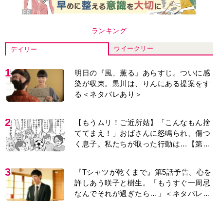
ランキング
ウイークリー
デイリー
1
明日の『風、薫る』あらすじ。ついに感
染が収束。黒川は、りんにある提案をす
る＜ネタバレあり＞
2
【もうムリ！ご近所姑】「こんなもん捨
ててまえ！」おばさんに怒鳴られ、傷つ
く息子。私たちが取った行動は…【第3
話】
3
『Tシャツが乾くまで』第5話予告。心を
許しあう咲子と樹生。「もうすぐ一周忌
なんでそれが過ぎたら…」＜ネタバレあ
り＞