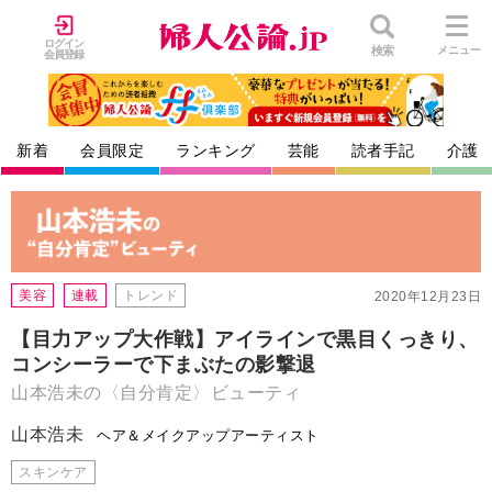
ログイン
検索
メニュー
会員登録
新着
会員限定
ランキング
芸能
読者手記
介護
美容
連載
トレンド
2020年12月23日
【目力アップ大作戦】アイラインで黒目くっきり、
コンシーラーで下まぶたの影撃退
山本浩未の〈自分肯定〉ビューティ
山本浩未
ヘア＆メイクアップアーティスト
スキンケア