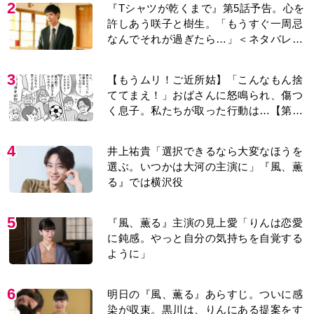
2
『Tシャツが乾くまで』第5話予告。心を
許しあう咲子と樹生。「もうすぐ一周忌
なんでそれが過ぎたら…」＜ネタバレあ
り＞
3
【もうムリ！ご近所姑】「こんなもん捨
ててまえ！」おばさんに怒鳴られ、傷つ
く息子。私たちが取った行動は…【第3
話】
4
井上祐貴「選択できるなら大変なほうを
選ぶ。いつかは大河の主演に」『風、薫
る』では横沢役
5
『風、薫る』主演の見上愛「りんは恋愛
に鈍感。やっと自分の気持ちを自覚する
ように」
6
明日の『風、薫る』あらすじ。ついに感
染が収束。黒川は、りんにある提案をす