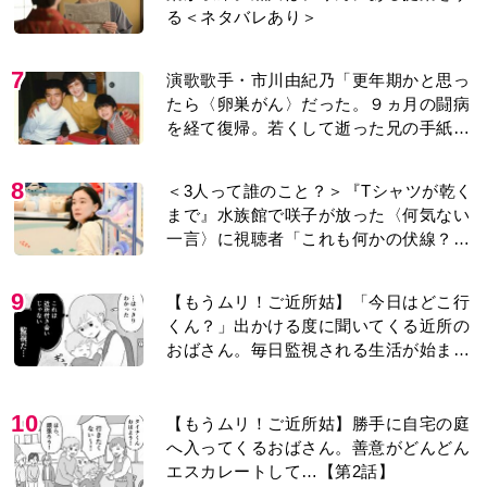
る＜ネタバレあり＞
7
演歌歌手・市川由紀乃「更年期かと思っ
たら〈卵巣がん〉だった。９ヵ月の闘病
を経て復帰。若くして逝った兄の手紙を
今も支えに」【2026上半期BEST】
8
＜3人って誰のこと？＞『Tシャツが乾く
まで』水族館で咲子が放った〈何気ない
一言〉に視聴者「これも何かの伏線？」
「子どもの話だと…」
9
【もうムリ！ご近所姑】「今日はどこ行
くん？」出かける度に聞いてくる近所の
おばさん。毎日監視される生活が始ま
り…【第1話】
10
【もうムリ！ご近所姑】勝手に自宅の庭
へ入ってくるおばさん。善意がどんどん
エスカレートして…【第2話】