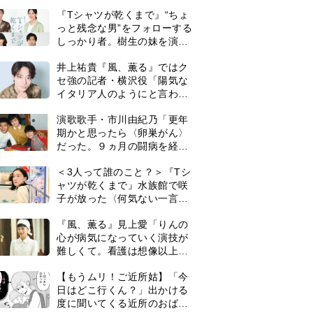
は横沢役
『Tシャツが乾くまで』“ちょ
っと残念な男”をフォローする
しっかり者。樹生の妹を演じ
るのは、齋藤飛鳥さん＜キャ
井上祐貴『風、薫る』ではク
スト紹介＞
セ強の記者・横沢役「陽気な
イタリア人のようにと言われ
て」
演歌歌手・市川由紀乃「更年
期かと思ったら〈卵巣がん〉
だった。９ヵ月の闘病を経て
復帰。若くして逝った兄の手
＜3人って誰のこと？＞『Tシ
紙を今も支えに」【2026上半
ャツが乾くまで』水族館で咲
期BEST】
子が放った〈何気ない一言〉
に視聴者「これも何かの伏
『風、薫る』見上愛「りんの
線？」「子どもの話だと…」
心が病気になっていく演技が
難しくて。看護は想像以上に
心を使う仕事」
0
【もうムリ！ご近所姑】「今
日はどこ行くん？」出かける
度に聞いてくる近所のおばさ