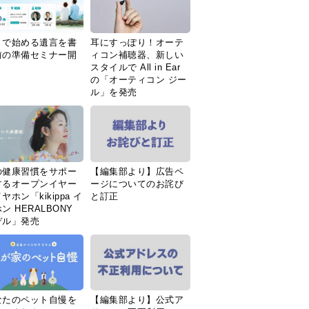
Ｉで始める遺言を書
耳にすっぽり！オーテ
前の準備セミナー開
ィコン補聴器、新しい
スタイルで All in Ear
の「オーティコン ジー
ル」を発売
の健康習慣をサポー
【編集部より】広告ペ
するオープンイヤー
ージについてのお詫び
ヤホン「kikippa イ
と訂正
ン HERALBONY
デル」発売
なたのペット自慢を
【編集部より】公式ア