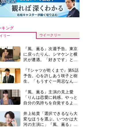
ンキング
ウイークリー
イリー
『風、薫る』次週予告。東京
に戻ったりん。シマケンと横
沢が遭遇。「好きです」と告
げたのは…
『Tシャツが乾くまで』第5話
予告。心を許しあう咲子と樹
生。「もうすぐ一周忌なんで
それが過ぎたら…」＜ネタバ
『風、薫る』主演の見上愛
レあり＞
「りんは恋愛に鈍感。やっと
自分の気持ちを自覚するよう
に」
井上祐貴「選択できるなら大
変なほうを選ぶ。いつかは大
河の主演に」『風、薫る』で