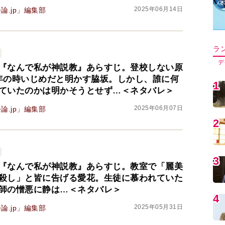
2025年06月14日
論.jp」編集部
ラ
デ
『なんで私が神説教』あらすじ。登校しない原
年の時いじめだと明かす脇坂。しかし、誰に何
1
ていたのかは明かそうとせず…＜ネタバレ＞
2025年06月07日
論.jp」編集部
2
3
『なんで私が神説教』あらすじ。教室で「麗美
殺し」と皆に告げる愛花。生徒に慕われていた
師の憎悪に静は…＜ネタバレ＞
4
2025年05月31日
論.jp」編集部