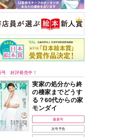
新号 好評発売中！
実家の処分から終
の棲家までどうす
る？60代からの家
モンダイ
最新号
次号予告