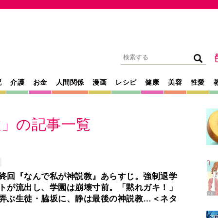
記
介護
お金
人間関係
漫画
レシピ
健康
美容
性愛
教」の記事一覧
終回『なんで私が神説教』あらすじ。強制退学
トが流出し、学園は崩壊寸前。「黙れガキ！」
弄ぶ生徒・脇坂に、静は最後の神説教…＜ネタ