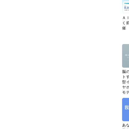
Ａ
く
催
脳
ト
型イ
ヤホ
モ
あ