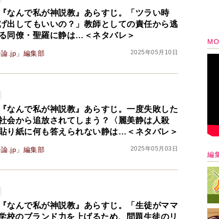
『なんで私が神説教』あらすじ。「ツラい時
げ出してもいいの？」教師としての責任から逃
る同僚・聖羅に静は…＜ネタバレ＞
MO
2025年05月10日
論.jp」編集部
『なんで私が神説教』あらすじ。一度失敗した
社会から追放されてしまう？〈麗美静は人殺
貼り紙に何も答えられない静は…＜ネタバレ＞
2025年05月03日
論.jp」編集部
編
『なんで私が神説教』あらすじ。「生徒がママ
」学校のブランド力を上げるため、問題生徒のリ