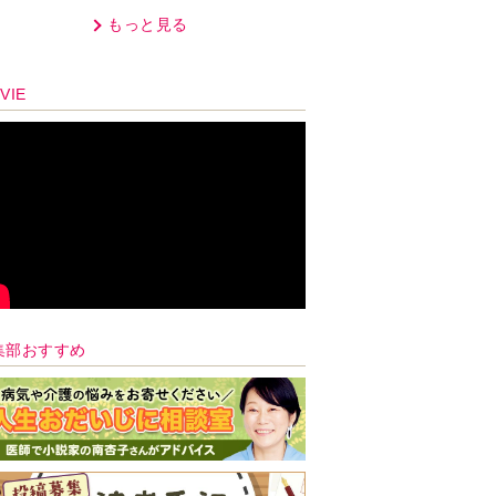
ん。毎日監視される生活が始
もっと見る
まり…【第1話】
VIE
集部おすすめ