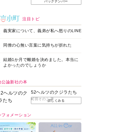
バックナンバー
注目トピ
義実家について、義弟が私へ怒りのLINE
同僚の心無い言葉に気持ちが折れた
結婚1か月で離婚を決めました。本当に
よかったのでしょうか
央公論新社の本
52ヘルツのクジラたち
町田そのこ 著
詳しくみる
ンフォメーション