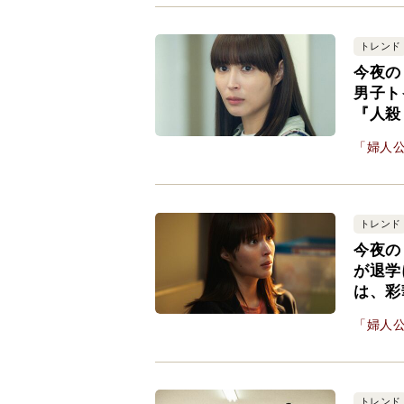
トレンド
今夜の
男子ト
『人殺
「婦人公
トレンド
今夜の
が退学
は、彩
「婦人公
トレンド