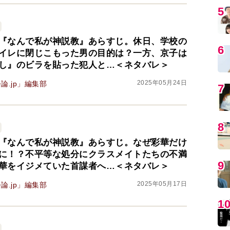
5
『なんで私が神説教』あらすじ。休日、学校の
6
イレに閉じこもった男の目的は？一方、京子は
し』のビラを貼った犯人と…＜ネタバレ＞
2025年05月24日
論.jp」編集部
7
8
『なんで私が神説教』あらすじ。なぜ彩華だけ
に！？不平等な処分にクラスメイトたちの不満
9
華をイジメていた首謀者へ…＜ネタバレ＞
2025年05月17日
論.jp」編集部
1