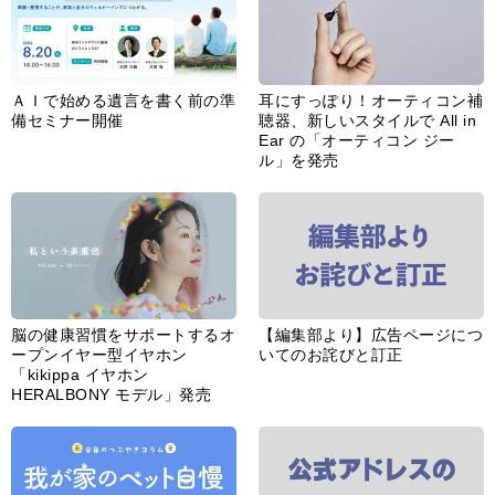
ＡＩで始める遺言を書く前の準
耳にすっぽり！オーティコン補
備セミナー開催
聴器、新しいスタイルで All in
Ear の「オーティコン ジー
ル」を発売
脳の健康習慣をサポートするオ
【編集部より】広告ページにつ
ープンイヤー型イヤホン
いてのお詫びと訂正
「kikippa イヤホン
HERALBONY モデル」発売