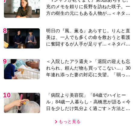
充のメモを頼りに長野を訪ねた咲子。一
方の樹生の元にもある人物が…＜ネタバ
レあり＞
8
明日の『風、薫る』あらすじ。りんと直
美は、一人でも多くの命を救おうと看護
に奮闘するが人手が足りず…＜ネタバレ
あり＞
9
＜入院したアラ還夫＞「退院の迎えも忘
れられ、頼んだ物も買ってこない…」30
年連れ添った妻の対応に失望。「弱った
時こそ助け合うのが夫婦では」との訴え
に女性たちの反応は…
10
「病院より美容院」「84歳でハイヒー
ル」84歳一人暮らし・高橋恵が語る＜今
日を少しだけ気分よく過ごす＞方法と
は…
もっと見る