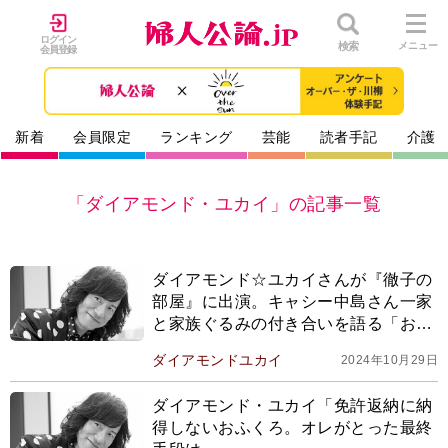
ログイン
検索
メニュー
会員登録
新着
会員限定
ランキング
芸能
読者手記
介護
「ダイアモンド・ユカイ」の記事一覧
ダイアモンド☆ユカイさんが『徹子の
部屋』に出演。キャシー中島さん一家
と家族ぐるみの付き合いを語る「おふ
くろは肝っ玉母さんというか、鉄人だ
ダイアモンドユカイ
2024年10月29日
った」
ダイアモンド・ユカイ「免許返納に納
得しないおふくろ。オレがとった最終