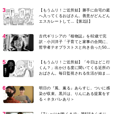
り＞
3
【もうムリ！ご近所姑】勝手に自宅の庭
へ入ってくるおばさん。善意がどんどん
エスカレートして…【第2話】
4
古代ギリシアの『植物誌』を82歳で完
訳・小川洋子「子育てと家事の合間に、
哲学者テオプラストスと向き合った50
年」
5
【もうムリ！ご近所姑】「今日はどこ行
くん？」出かける度に聞いてくる近所の
おばさん。毎日監視される生活が始ま
り…【第1話】
6
明日の『風、薫る』あらすじ。ついに感
染が収束。黒川は、りんにある提案をす
る＜ネタバレあり＞
7
『Tシャツが乾くまで』第5話あらすじ。