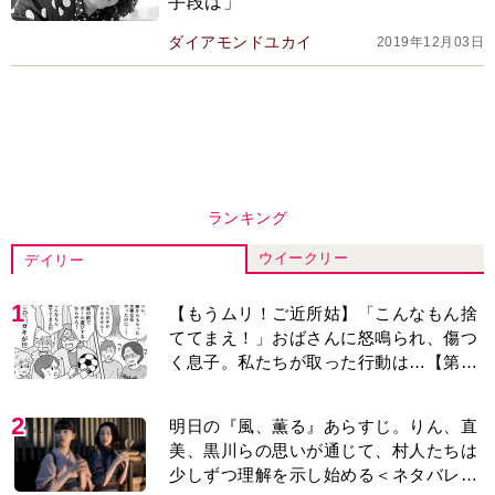
手段は」
ダイアモンドユカイ
2019年12月03日
ランキング
ウイークリー
デイリー
1
【もうムリ！ご近所姑】「こんなもん捨
ててまえ！」おばさんに怒鳴られ、傷つ
く息子。私たちが取った行動は…【第3
話】
2
明日の『風、薫る』あらすじ。りん、直
美、黒川らの思いが通じて、村人たちは
少しずつ理解を示し始める＜ネタバレあ