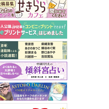
新号 好評発売中！
実家の処分から終
の棲家までどうす
る？60代からの家
モンダイ
最新号
次号予告
バックナンバー
注目トピ
婚約者がBL愛好家でした
結婚1か月で離婚を決めました。本当に
よかったのでしょうか