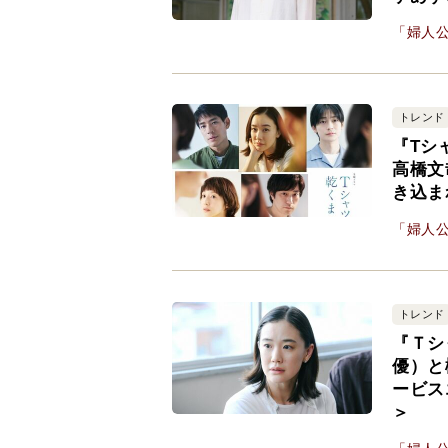
「婦人公
トレンド
『Tシ
高橋文
き込ま
「婦人公
トレンド
『Ｔシ
優）と
ービス
＞