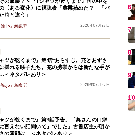
その服装？＞『Tシャツが乾くまで』雨の中を
の〈ある変化〉に視聴者「農業始めた？」「バ
1
た時と違う」
2026年07月27日
論.jp」編集部
MO
ャツが乾くまで』第4話あらすじ。充とあずさ
に揺れる咲子たち。充の携帯からは新たな手が
…＜ネタバレあり＞
2026年07月27日
論.jp」編集部
ャツが乾くまで』第3話予告。「奥さんの口癖
編
に言えない話聞いて』でした」古書店主が明か
さの素顔は…＜ネタバレあり＞