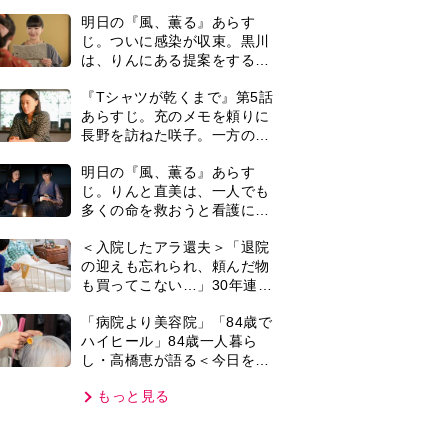
も買ってこない…」30年連れ
添った妻の対応に失望。「弱
0
「病院より美容院」「84歳で
った時こそ助け合うのが夫婦
ハイヒール」84歳一人暮ら
では」との訴えに女性たちの
し・高橋恵が語る＜今日を少
反応は…
しだけ気分よく過ごす＞方法
もっと見る
とは…
VIE
集部おすすめ