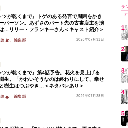
4
ャツが乾くまで』トゲのある発言で周囲をかき
ーパーソン。あずさのパート先の古書店主を演
は…リリー・フランキーさん＜キャスト紹介＞
5
2026年07月31日
論.jp」編集部
6
ャツが乾くまで』第4話予告。花火を見上げる
7
樹生。「かわいそうなのは終わりにして、幸せ
と樹生はつぶやき…＜ネタバレあり＞
2026年07月28日
8
論.jp」編集部
9