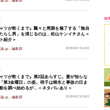
論.jp」編集部
ャツが乾くまで』飄々と周囲を魅了する「無自
たらし男」を演じるのは…松山ケンイチさん＜
ト紹介＞
2026年07月16日
論.jp」編集部
ャツが乾くまで』第2話あらすじ。妻が知らな
「第3金曜日」の姿。咲子は樹生と事故の日ま
動を調べ始めるが…＜ネタバレあり＞
2026年07月16日
論.jp」編集部