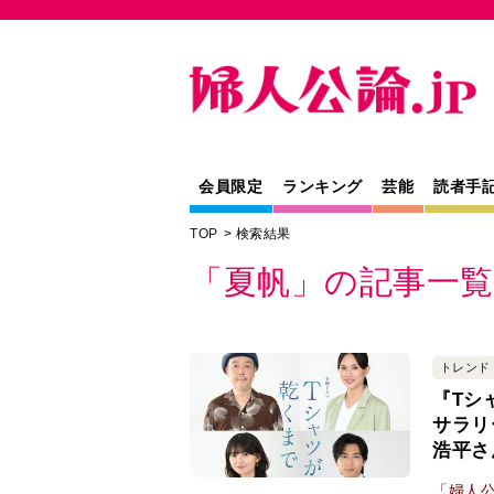
会員限定
ランキング
芸能
読者手
TOP
検索結果
「夏帆」の記事一覧
トレンド
『Tシ
サラリ
浩平さ
「婦人公