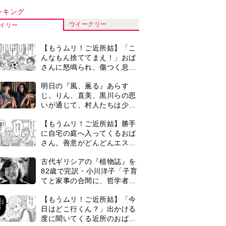
さん。善意がどんどんエスカ
レートして…【第2話】
古代ギリシアの『植物誌』を
82歳で完訳・小川洋子「子育
てと家事の合間に、哲学者テ
オプラストスと向き合った50
【もうムリ！ご近所姑】「今
年」
日はどこ行くん？」出かける
度に聞いてくる近所のおばさ
ん。毎日監視される生活が始
明日の『風、薫る』あらす
まり…【第1話】
じ。ついに感染が収束。黒川
は、りんにある提案をする＜
ネタバレあり＞
『Tシャツが乾くまで』第5話
あらすじ。充のメモを頼りに
長野を訪ねた咲子。一方の樹
生の元にもある人物が…＜ネ
明日の『風、薫る』あらす
タバレあり＞
じ。りんと直美は、一人でも
多くの命を救おうと看護に奮
闘するが人手が足りず…＜ネ
＜入院したアラ還夫＞「退院
タバレあり＞
の迎えも忘れられ、頼んだ物