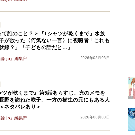
って誰のこと？＞『Tシャツが乾くまで』水族
子が放った〈何気ない一言〉に視聴者「これも
伏線？」「子どもの話だと…」
ラ
2026年08月03日
論.jp」編集部
デ
1
ャツが乾くまで』第5話あらすじ。充のメモを
長野を訪ねた咲子。一方の樹生の元にもある人
2
＜ネタバレあり＞
2026年08月03日
論.jp」編集部
3