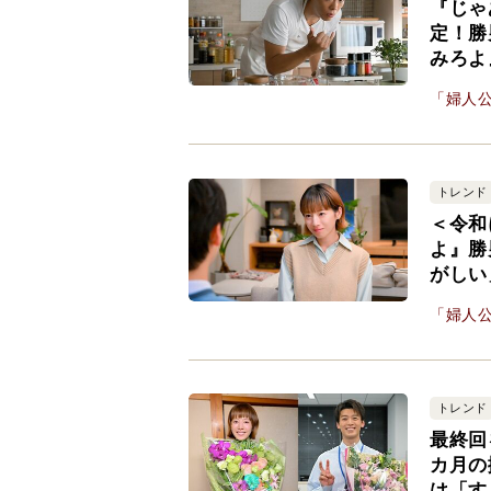
『じゃ
定！勝
みろよ
「婦人公
トレンド
＜令和
よ』勝
がしい
「婦人公
トレンド
最終回
カ月の
は「す