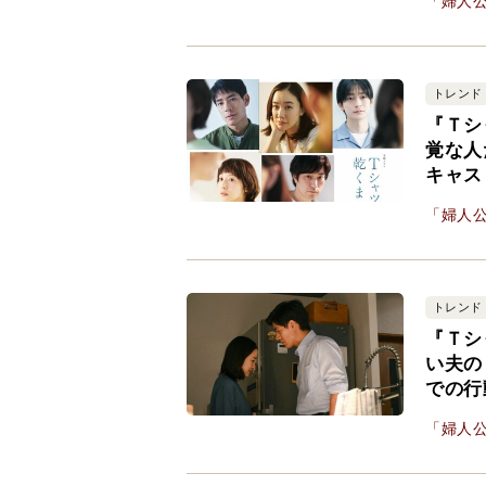
「婦人公
トレンド
『Ｔシ
覚な人
キャス
「婦人公
トレンド
『Ｔシ
い夫の
での行
「婦人公