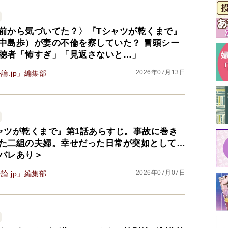
前から気づいてた？〉『Tシャツが乾くまで』
最
中島歩）が妻の不倫を察していた？ 冒頭シー
聴者「怖すぎ」「見返さないと…」
2026年07月13日
論.jp」編集部
ャツが乾くまで』第1話あらすじ。事故に巻き
た二組の夫婦。幸せだった日常が突如として…
バレあり＞
2026年07月07日
論.jp」編集部