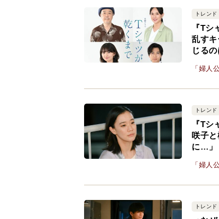
トレンド
『Tシ
乱すキ
じるの
「婦人公
トレンド
『Tシ
咲子と
に…」
「婦人公
トレンド