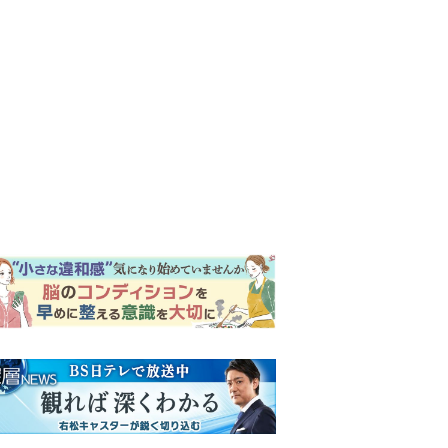
ンキング
ウイークリー
イリー
【もうムリ！ご近所姑】「こ
んなもん捨ててまえ！」おば
さんに怒鳴られ、傷つく息
子。私たちが取った行動は…
明日の『風、薫る』あらす
【第3話】
じ。りん、直美、黒川らの思
いが通じて、村人たちは少し
ずつ理解を示し始める＜ネタ
【もうムリ！ご近所姑】勝手
バレあり＞
に自宅の庭へ入ってくるおば