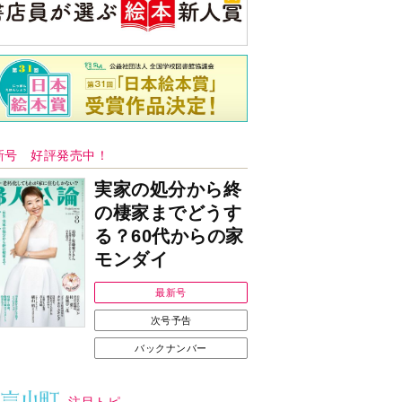
見知らぬ女性からの悪意 どうしたらよ
いか
央公論新社の本
いじめのある世界に生き
る君たちへ
いじめられっ子だった精神
科医の贈る言葉
詳しくみる
久夫 著
ンフォメーション
Ｉで始める遺言を書
耳にすっぽり！オーテ
前の準備セミナー開
ィコン補聴器、新しい
スタイルで All in Ear
の「オーティコン ジー