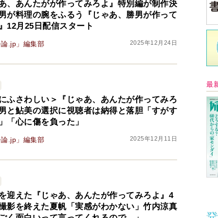
あ、あんたがが作ってみろよ』特別編が制作決
男が料理の腕をふるう『じゃあ、勝男が作って
』12月25日配信スタート
2025年12月24日
論.jp」編集部
中
にふさわしい＞『じゃあ、あんたが作ってみろ
男と鮎美の選択に視聴者は納得と落胆「すがす
中井
」「心に傷を負った」
イ
2025年12月11日
論.jp」編集部
Ａ
を迎えた『じゃあ、あんたが作ってみろよ』4
く
撮影を終えた夏帆「実感がわかない」竹内涼真
催
ごく面白いって言ってくれるので…」