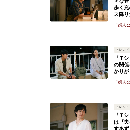
＜なぜ
歩く充
ス降り
「婦人公
トレンド
『Ｔシ
の関係
かりが
「婦人公
トレンド
『Ｔシ
は『夫
すあず