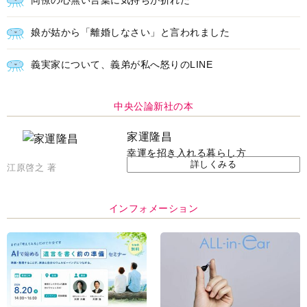
インフォメーション
ＡＩで始める遺言を書く前の準
耳にすっぽり！オーティコン補
備セミナー開催
聴器、新しいスタイルで All in
Ear の「オーティコン ジー
ル」を発売
脳の健康習慣をサポートするオ
【編集部より】広告ページにつ
ープンイヤー型イヤホン
いてのお詫びと訂正
「kikippa イヤホン
HERALBONY モデル」発売