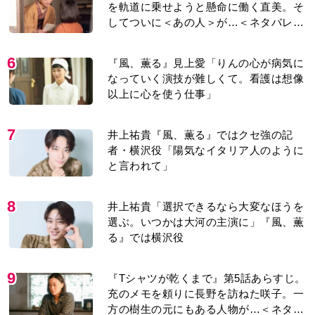
り＞
6
『風、薫る』見上愛「りんの心が病気に
なっていく演技が難しくて。看護は想像
以上に心を使う仕事」
7
井上祐貴『風、薫る』ではクセ強の記
者・横沢役「陽気なイタリア人のように
と言われて」
8
井上祐貴「選択できるなら大変なほうを
選ぶ。いつかは大河の主演に」『風、薫
る』では横沢役
9
『Tシャツが乾くまで』第5話あらすじ。
充のメモを頼りに長野を訪ねた咲子。一
方の樹生の元にもある人物が…＜ネタバ
レあり＞