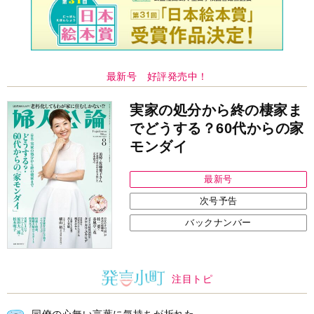
バックナンバー
注目トピ
同僚の心無い言葉に気持ちが折れた
娘が姑から「離婚しなさい」と言われました
義実家について、義弟が私へ怒りのLINE
中央公論新社の本
家運隆昌
幸運を招き入れる暮らし方
詳しくみる
江原啓之 著