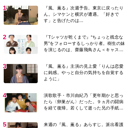
す」と告げたのは…
2
『Tシャツが乾くまで』“ちょっと残念な
男”をフォローするしっかり者。樹生の妹
を演じるのは、齋藤飛鳥さん＜キャスト
紹介＞
3
『風、薫る』主演の見上愛「りんは恋愛
に鈍感。やっと自分の気持ちを自覚する
ように」
4
演歌歌手・市川由紀乃「更年期かと思っ
たら〈卵巣がん〉だった。９ヵ月の闘病
を経て復帰。若くして逝った兄の手紙を
今も支えに」【2026上半期BEST】
5
来週の『風、薫る』あらすじ。派出看護
を軌道に乗せようと懸命に働く直美。そ
してついに＜あの人＞が…＜ネタバレあ