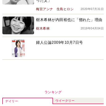
った父」
梅宮アンナ
生島ヒロシ
2020年07月31日
樹木希林が内田裕也に「惚れた」理由
樹木希林
2019年04月04日
婦人公論2009年10月7日号
ランキング
ウイークリー
デイリー
1
『風、薫る』次週予告。東京に戻ったり
ん。シマケンと横沢が遭遇。「好きで