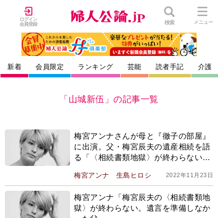
ログイン
検索
メニュー
会員登録
新着
会員限定
ランキング
芸能
読者手記
介護
「山城新伍」の記事一覧
梅宮アンナさんが母と『徹子の部屋』
に出演。父・梅宮辰夫の遺産相続を語
る「〈相続書類地獄〉が終わらない。
泣く暇もなく役所や銀行を駆け回り」
梅宮アンナ
生島ヒロシ
2022年11月23日
梅宮アンナ「梅宮辰夫の〈相続書類地
獄〉が終わらない。遺言を準備しなか