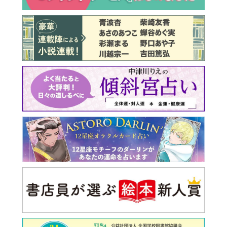
最新号 好評発売中！
実家の処分から終の棲家ま
でどうする？60代からの家
モンダイ
最新号
次号予告