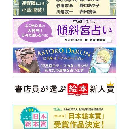
最新号 好評発売中！
実家の処分から終の棲家ま
でどうする？60代からの家
モンダイ
最新号
次号予告
バックナンバー