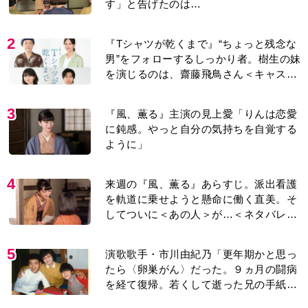
2
『Tシャツが乾くまで』“ちょっと残念な
男”をフォローするしっかり者。樹生の妹
を演じるのは、齋藤飛鳥さん＜キャスト
紹介＞
3
『風、薫る』主演の見上愛「りんは恋愛
に鈍感。やっと自分の気持ちを自覚する
ように」
4
来週の『風、薫る』あらすじ。派出看護
を軌道に乗せようと懸命に働く直美。そ
してついに＜あの人＞が…＜ネタバレあ
り＞
5
演歌歌手・市川由紀乃「更年期かと思っ
たら〈卵巣がん〉だった。９ヵ月の闘病
を経て復帰。若くして逝った兄の手紙を
今も支えに」【2026上半期BEST】
6
『風、薫る』見上愛「りんの心が病気に
なっていく演技が難しくて。看護は想像