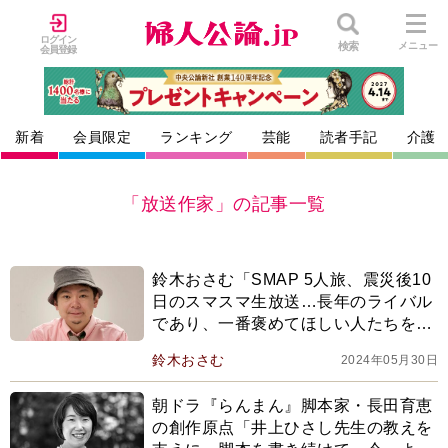
ログイン
検索
メニュー
会員登録
新着
会員限定
ランキング
芸能
読者手記
介護
「放送作家」の記事一覧
鈴木おさむ「SMAP 5人旅、震災後10
日のスマスマ生放送…長年のライバル
であり、一番褒めてほしい人たちを失
い、僕は引退を決めた」
鈴木おさむ
2024年05月30日
朝ドラ『らんまん』脚本家・長田育恵
の創作原点「井上ひさし先生の教えを