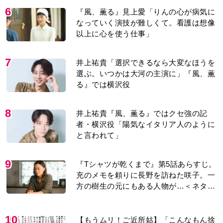
以上に心を使う仕事」
7
井上祐貴「選択できるなら大変なほうを
選ぶ。いつかは大河の主演に」『風、薫
る』では横沢役
8
井上祐貴『風、薫る』ではクセ強の記
者・横沢役「陽気なイタリア人のように
と言われて」
9
『Tシャツが乾くまで』第5話あらすじ。
充のメモを頼りに長野を訪ねた咲子。一
方の樹生の元にもある人物が…＜ネタバ
レあり＞
10
【もうムリ！ご近所姑】「こんなもん捨
ててまえ！」おばさんに怒鳴られ、傷つ
く息子。私たちが取った行動は…【第3