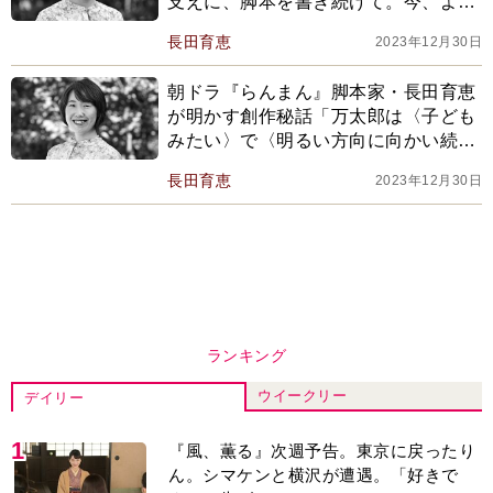
支えに、脚本を書き続けて。今、よう
やくスタートラインに立った」
長田育恵
2023年12月30日
朝ドラ『らんまん』脚本家・長田育恵
が明かす創作秘話「万太郎は〈子ども
みたい〉で〈明るい方向に向かい続け
る〉人物。植物が持つ力に背中を押さ
長田育恵
2023年12月30日
れて」
ランキング
ウイークリー
デイリー
1
『風、薫る』次週予告。東京に戻ったり
ん。シマケンと横沢が遭遇。「好きで
す」と告げたのは…