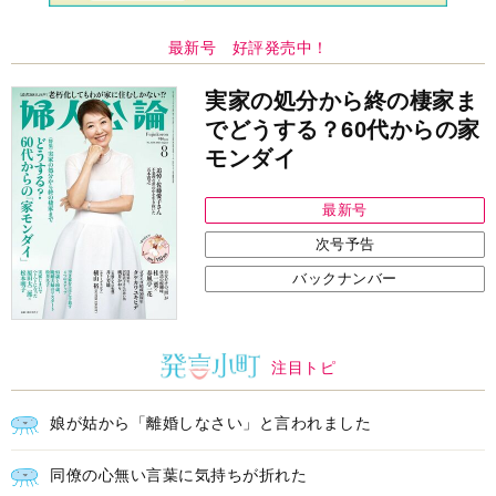
注目トピ
娘が姑から「離婚しなさい」と言われました
同僚の心無い言葉に気持ちが折れた
義実家について、義弟が私へ怒りのLINE
中央公論新社の本
いじめのある世界に生きる君たち
へ
いじめられっ子だった精神科医の贈る
言葉
詳しくみる
中井久夫 著
インフォメーション