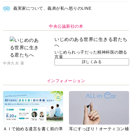
ＡＩで始める遺言を書く前の準
耳にすっぽり！オーティコン補
備セミナー開催
聴器、新しいスタイルで All in
Ear の「オーティコン ジー
ル」を発売
脳の健康習慣をサポートするオ
【編集部より】広告ページにつ
ープンイヤー型イヤホン
いてのお詫びと訂正
「kikippa イヤホン
HERALBONY モデル」発売