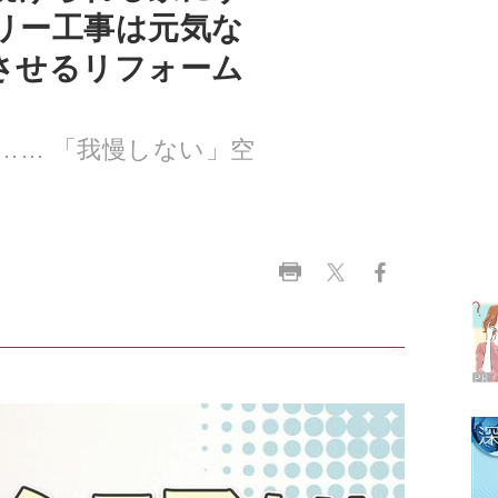
…… 「我慢しない」空
ラ
デ
1
2
3
4