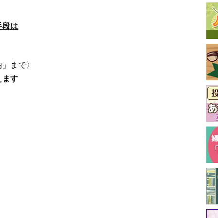
手段は
納」まで〉
えます
最