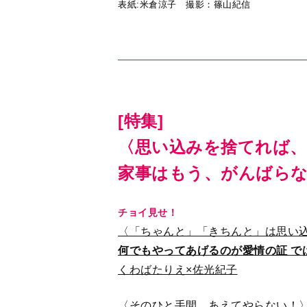
表紙:米倉涼子 撮影：篠山紀信
[特集]
〈思い込みを捨てれば、
家事はもう、がんばら
チョイ見せ！
〈「ちゃんと」「きちんと」は思い
何でもやってあげるのが愛情の証 で
くわばたりえ×佐光紀子
〈そのひと手間、あえてやらない！