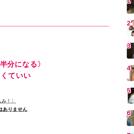
5
6
7
半分になる〉
8
なくていい
9
込み！〉
はありません
1
〉