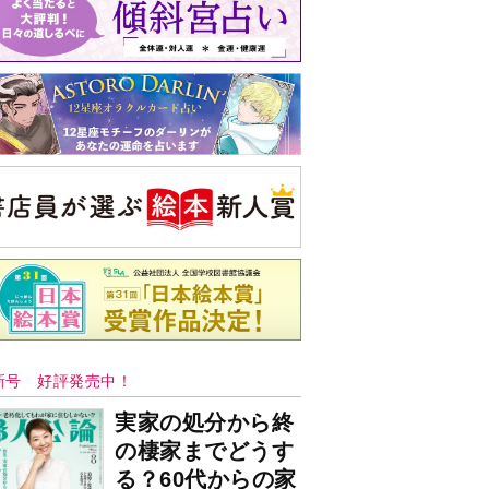
バックナンバー
注目トピ
同僚の心無い言葉に気持ちが折れた
娘が姑から「離婚しなさい」と言われま
した
義実家について、義弟が私へ怒りのLINE
央公論新社の本
いじめのある世界に生き
る君たちへ
いじめられっ子だった精神
科医の贈る言葉
詳しくみる
久夫 著
ンフォメーション