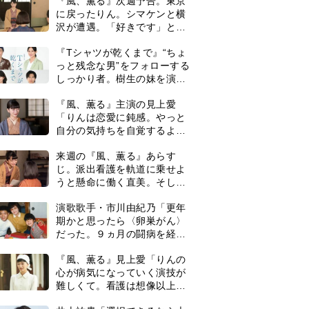
ついに＜あの人＞が…＜ネタ
演歌歌手・市川由紀乃「更年
バレあり＞
期かと思ったら〈卵巣がん〉
だった。９ヵ月の闘病を経て
復帰。若くして逝った兄の手
『風、薫る』見上愛「りんの
紙を今も支えに」【2026上半
心が病気になっていく演技が
期BEST】
難しくて。看護は想像以上に
心を使う仕事」
井上祐貴「選択できるなら大
変なほうを選ぶ。いつかは大
河の主演に」『風、薫る』で
は横沢役
井上祐貴『風、薫る』ではク
セ強の記者・横沢役「陽気な
イタリア人のようにと言われ
て」
『Tシャツが乾くまで』第5話
あらすじ。充のメモを頼りに
長野を訪ねた咲子。一方の樹
生の元にもある人物が…＜ネ
0
【もうムリ！ご近所姑】「こ
タバレあり＞
んなもん捨ててまえ！」おば
さんに怒鳴られ、傷つく息