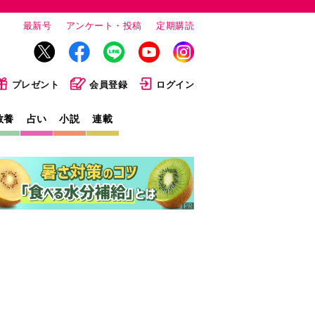
最新号
アンケート・投稿
定期購読
プレゼント
会員登録
ログイン
教養
占い
小説
連載