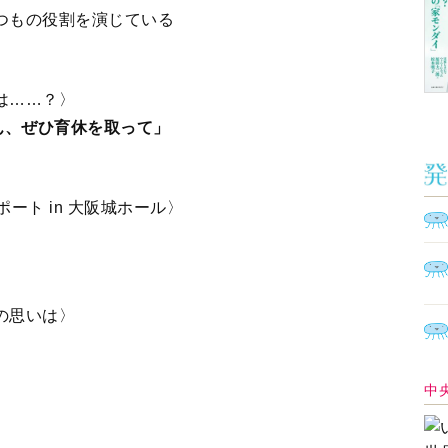
つもの役割を演じている
は……？〉
Ａ
く
ん、ぜひ育休を取って」
催
ート in 大阪城ホール〉
脳
ト
の思いは〉
型イ
ヤホ
モ