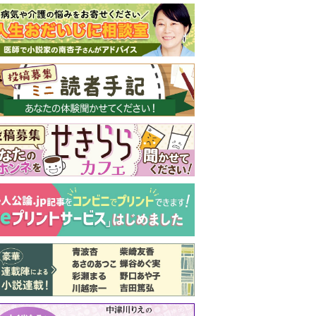
新号 好評発売中！
実家の処分から終
の棲家までどうす
る？60代からの家
モンダイ
最新号
次号予告