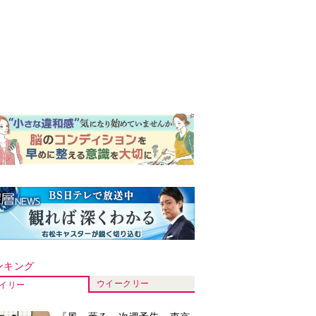
ンキング
ウイークリー
イリー
『風、薫る』次週予告。東京
に戻ったりん。シマケンと横
沢が遭遇。「好きです」と告
げたのは…
『Tシャツが乾くまで』“ちょ
っと残念な男”をフォローする
しっかり者。樹生の妹を演じ
るのは、齋藤飛鳥さん＜キャ
『風、薫る』主演の見上愛
スト紹介＞
「りんは恋愛に鈍感。やっと
自分の気持ちを自覚するよう
に」
来週の『風、薫る』あらす
じ。派出看護を軌道に乗せよ
うと懸命に働く直美。そして