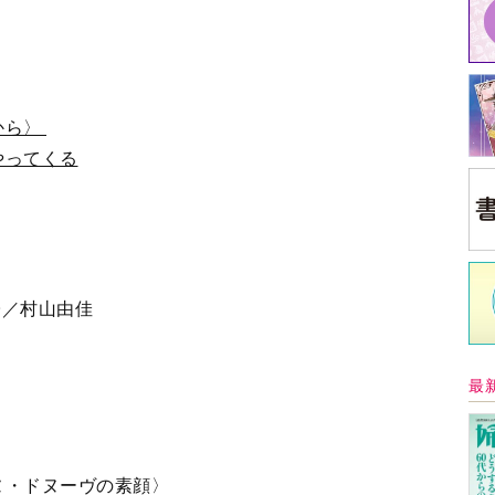
から〉
やってくる
〉
中
子／村山由佳
中井
イ
ヌ・ドヌーヴの素顔〉