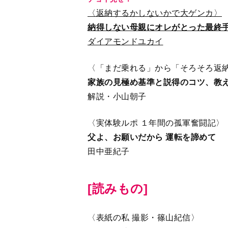
〈返納するかしないかで大ゲンカ〉
納得しない母親にオレがとった最終
ダイアモンドユカイ
〈「まだ乗れる」から「そろそろ返
家族の見極め基準と説得のコツ、教
解説・小山朝子
〈実体験ルポ １年間の孤軍奮闘記〉
父よ、お願いだから 運転を諦めて
田中亜紀子
[読みもの]
〈表紙の私 撮影・篠山紀信〉