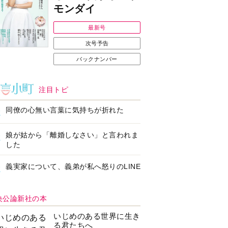
Ｉで始める遺言を書
耳にすっぽり！オーテ
前の準備セミナー開
ィコン補聴器、新しい
スタイルで All in Ear
の「オーティコン ジー
ル」を発売
の健康習慣をサポー
【編集部より】広告ペ
するオープンイヤー
ージについてのお詫び
ヤホン「kikippa イ
と訂正
ン HERALBONY
デル」発売