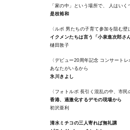
「家の中」という場所で、 人はいく
是枝裕和
〈ルポ 男たちの子育て参加を阻む壁
イクメンたちは言う「小泉進次郎さ
樋田敦子
〈デビュー20周年記念 コンサートレポ
あなたがいるから
氷川きよし
〈フォトルポ 長引く混乱の中、市民
香港、過激化するデモの現場から
初沢亜利
清水ミチコの三人寄れば無礼講