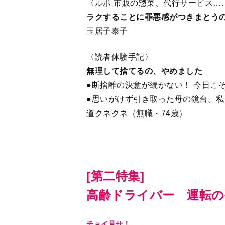
〈ルポ 市販の惣菜、代行サービス…
ラクすることに罪悪感がつきまとう
玉居子泰子
〈読者体験手記〉
無理して捨てるの、やめました
●断捨離の決意が続かない！ 今日こそ
●思いがけず引き取った母の鏡台。私
道クネクネ（無職・74歳）
[第二特集]
高齢ドライバー 運転
チョイ見せ！