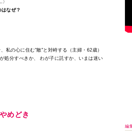
…〉
のはなぜ？
、私の心に住む”敵”と対峙する（主婦・62歳）
が処分すべきか、 わが子に託すか、いまは迷い
のやめどき