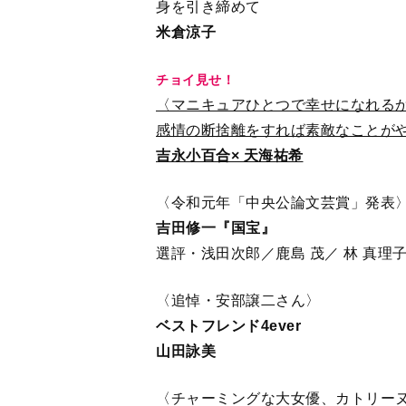
身を引き締めて
米倉涼子
チョイ見せ！
〈マニキュアひとつで幸せになれる
感情の断捨離をすれば素敵なことが
吉永小百合× 天海祐希
〈令和元年「中央公論文芸賞」発表
吉田修一『国宝』
選評・浅田次郎／鹿島 茂／ 林 真理
〈追悼・安部譲二さん〉
ベストフレンド4ever
山田詠美
〈チャーミングな大女優、カトリー