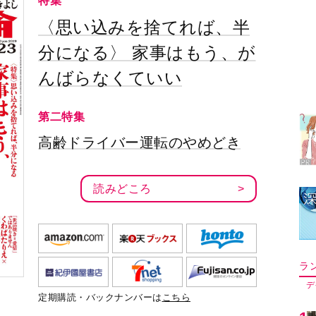
特集
〈思い込みを捨てれば、半
分になる〉 家事はもう、が
ラ
んばらなくていい
デ
第二特集
1
高齢ドライバー運転のやめどき
2
読みどころ
3
4
定期購読・バックナンバーは
こちら