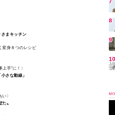
MO
〉
りさまキッチン
く変身８つのレシピ
事上手”に！〉
「小さな動線」
編
あい〉
ぼた〟