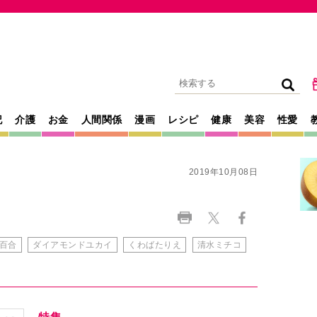
記
介護
お金
人間関係
漫画
レシピ
健康
美容
性愛
2019年10月08日
百合
ダイアモンドユカイ
くわばたりえ
清水ミチコ