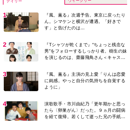
ウイークリー
デイリー
1
『風、薫る』次週予告。東京に戻ったり
ん。シマケンと横沢が遭遇。「好きで
す」と告げたのは…
2
『Tシャツが乾くまで』“ちょっと残念な
男”をフォローするしっかり者。樹生の妹
を演じるのは、齋藤飛鳥さん＜キャスト
紹介＞
3
『風、薫る』主演の見上愛「りんは恋愛
に鈍感。やっと自分の気持ちを自覚する
ように」
4
演歌歌手・市川由紀乃「更年期かと思っ
たら〈卵巣がん〉だった。９ヵ月の闘病
を経て復帰。若くして逝った兄の手紙を
今も支えに」【2026上半期BEST】