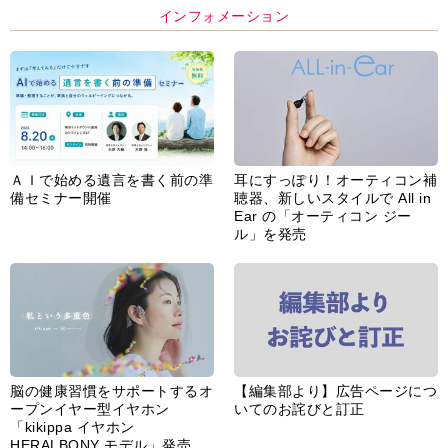
インフォメーション
ＡＩで始める遺言を書く前の準
耳にすっぽり！オーティコン補
備セミナー開催
聴器、新しいスタイルで All in
Ear の「オーティコン ジー
ル」を発売
脳の健康習慣をサポートするオ
【編集部より】広告ページにつ
ープンイヤー型イヤホン
いてのお詫びと訂正
「kikippa イヤホン
HERALBONY モデル」発売