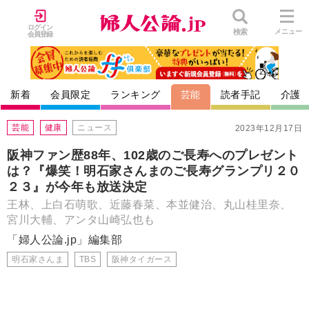
ログイン
検索
メニュー
会員登録
新着
会員限定
ランキング
芸能
読者手記
介護
芸能
健康
ニュース
2023年12月17日
阪神ファン歴88年、102歳のご長寿へのプレゼント
は？『爆笑！明石家さんまのご長寿グランプリ２０
２３』が今年も放送決定
王林、上白石萌歌、近藤春菜、本並健治、丸山桂里奈、
宮川大輔、アンタ山崎弘也も
「婦人公論.jp」編集部
明石家さんま
TBS
阪神タイガース