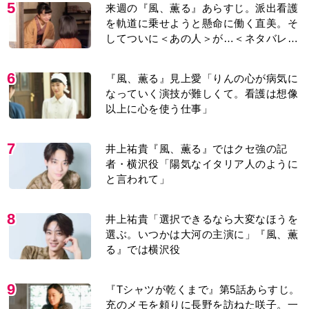
5
来週の『風、薫る』あらすじ。派出看護
を軌道に乗せようと懸命に働く直美。そ
してついに＜あの人＞が…＜ネタバレあ
り＞
6
『風、薫る』見上愛「りんの心が病気に
なっていく演技が難しくて。看護は想像
以上に心を使う仕事」
7
井上祐貴『風、薫る』ではクセ強の記
者・横沢役「陽気なイタリア人のように
と言われて」
8
井上祐貴「選択できるなら大変なほうを
選ぶ。いつかは大河の主演に」『風、薫
る』では横沢役
9
『Tシャツが乾くまで』第5話あらすじ。
充のメモを頼りに長野を訪ねた咲子。一