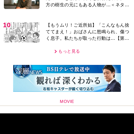
方の樹生の元にもある人物が…＜ネタバ
レあり＞
10
【もうムリ！ご近所姑】「こんなもん捨
ててまえ！」おばさんに怒鳴られ、傷つ
く息子。私たちが取った行動は…【第3
話】
もっと見る
MOVIE