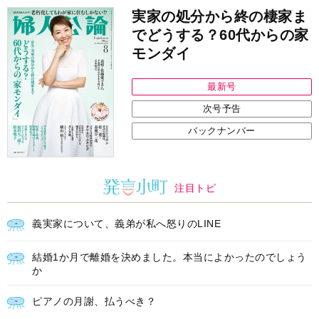
実家の処分から終の棲家ま
でどうする？60代からの家
モンダイ
最新号
次号予告
バックナンバー
注目トピ
義実家について、義弟が私へ怒りのLINE
結婚1か月で離婚を決めました。本当によかったのでしょう
か
ピアノの月謝、払うべき？