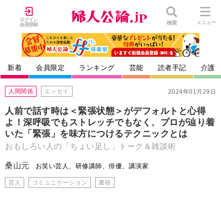
ログイン
検索
メニュー
会員登録
新着
会員限定
ランキング
芸能
読者手記
介護
人間関係
エッセイ
2024年01月29日
人前で話す時は＜緊張状態＞がデフォルトと心得
よ！深呼吸でもストレッチでもなく、プロが辿り着
いた「緊張」を味方につけるテクニックとは
おもしろい人の「ちょい足し」トーク＆雑談術
桑山元
お笑い芸人、研修講師、俳優、講演家
芸人
コミュニケーション
書籍