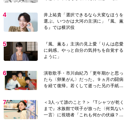
話】
4
井上祐貴「選択できるなら大変なほうを
選ぶ。いつかは大河の主演に」『風、薫
る』では横沢役
5
『風、薫る』主演の見上愛「りんは恋愛
に鈍感。やっと自分の気持ちを自覚する
ように」
6
演歌歌手・市川由紀乃「更年期かと思っ
たら〈卵巣がん〉だった。９ヵ月の闘病
を経て復帰。若くして逝った兄の手紙を
今も支えに」【2026上半期BEST】
7
＜3人って誰のこと？＞『Tシャツが乾く
まで』水族館で咲子が放った〈何気ない
一言〉に視聴者「これも何かの伏線？」
「子どもの話だと…」