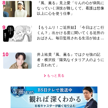
8
『風、薫る』見上愛「りんの心が病気に
なっていく演技が難しくて。看護は想像
以上に心を使う仕事」
9
【もうムリ！ご近所姑】「今日はどこ行
くん？」出かける度に聞いてくる近所の
おばさん。毎日監視される生活が始ま
り…【第1話】
10
井上祐貴『風、薫る』ではクセ強の記
者・横沢役「陽気なイタリア人のように
と言われて」
もっと見る