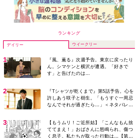
ランキング
ウイークリー
デイリー
1
『風、薫る』次週予告。東京に戻ったり
ん。シマケンと横沢が遭遇。「好きで
す」と告げたのは…
2
『Tシャツが乾くまで』第5話予告。心を
許しあう咲子と樹生。「もうすぐ一周忌
なんでそれが過ぎたら…」＜ネタバレあ
り＞
3
【もうムリ！ご近所姑】「こんなもん捨
ててまえ！」おばさんに怒鳴られ、傷つ
く息子。私たちが取った行動は…【第3