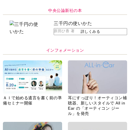
中央公論新社の本
三千円の使いかた
原田ひ香 著
詳しくみる
インフォメーション
ＡＩで始める遺言を書く前の準
耳にすっぽり！オーティコン補
備セミナー開催
聴器、新しいスタイルで All in
Ear の「オーティコン ジー
ル」を発売