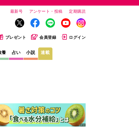
最新号
アンケート・投稿
定期購読
プレゼント
会員登録
ログイン
教養
占い
小説
連載