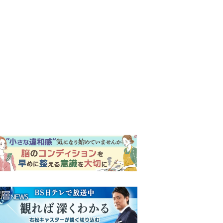
ンキング
ウイークリー
イリー
明日の『風、薫る』あらす
じ。ついに感染が収束。黒川
は、りんにある提案をする＜
ネタバレあり＞
『Tシャツが乾くまで』第5話
予告。心を許しあう咲子と樹
生。「もうすぐ一周忌なんで
それが過ぎたら…」＜ネタバ
【もうムリ！ご近所姑】「こ
レあり＞
んなもん捨ててまえ！」おば
さんに怒鳴られ、傷つく息
子。私たちが取った行動は…
明日の『風、薫る』あらす
【第3話】
じ。りん、直美、黒川らの思