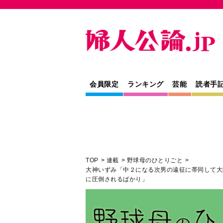
会員限定
ランキング
芸能
読者手
TOP
連載
野球母のひとりごと
大神いずみ「中２になる次男の遠征に帯同して大
に圧倒されるばかり」
教養
健康
芸能
連載
寄稿