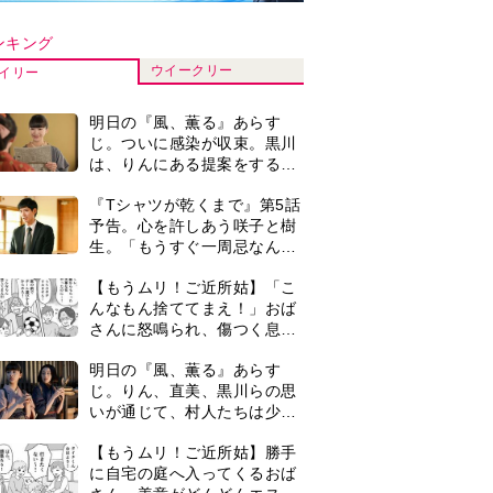
いが通じて、村人たちは少し
ずつ理解を示し始める＜ネタ
【もうムリ！ご近所姑】勝手
バレあり＞
に自宅の庭へ入ってくるおば
さん。善意がどんどんエスカ
レートして…【第2話】
【もうムリ！ご近所姑】「今
日はどこ行くん？」出かける
度に聞いてくる近所のおばさ
ん。毎日監視される生活が始
＜3人って誰のこと？＞『Tシ
まり…【第1話】
ャツが乾くまで』水族館で咲
子が放った〈何気ない一言〉
に視聴者「これも何かの伏
演歌歌手・市川由紀乃「更年
線？」「子どもの話だと…」
期かと思ったら〈卵巣がん〉
だった。９ヵ月の闘病を経て
復帰。若くして逝った兄の手
『Tシャツが乾くまで』第5話
紙を今も支えに」【2026上半
あらすじ。充のメモを頼りに
期BEST】
長野を訪ねた咲子。一方の樹
生の元にもある人物が…＜ネ
0
古代ギリシアの『植物誌』を
タバレあり＞
82歳で完訳・小川洋子「子育