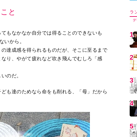
ってもなかなか自分では得ることのできないも
5
ないから。
りの達成感を得られるものだが、そこに至るまで
となり、やがて疲れなど吹き飛んでむしろ「感
6
しいのだ。
7
子ども達のためなら命をも削れる、「母」だから
8
9
1