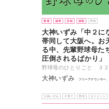
大神いずみ「中２に
帯同して大阪へ。お
る中、先輩野球母た
圧倒されるばかり」
野球母のひとりごと ３２
大神いずみ
フリーアナウンサー
大神いずみ
子育て
野球
ダイエット
「母」だからこそでき