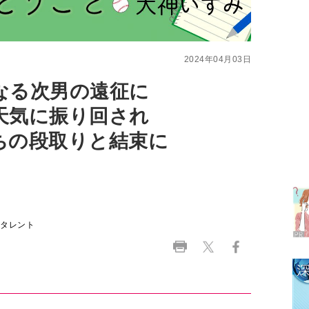
なる次男の遠征に
天気に振り回され
ちの段取りと結束に
ラ
デ
1
、タレント
2
3
ること
4