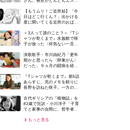
てと家事の合間に、哲学者テ
オプラストスと向き合った50
もっと見る
年」
VIE
集部おすすめ