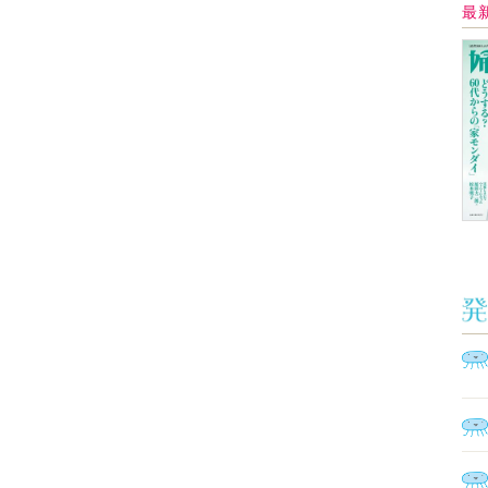
イ
Ａ
く
催
脳
ト
型イ
ヤホ
モ