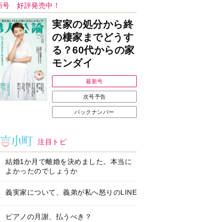
ンフォメーション
Ｉで始める遺言を書
耳にすっぽり！オーテ
前の準備セミナー開
ィコン補聴器、新しい
スタイルで All in Ear
の「オーティコン ジー
ル」を発売
の健康習慣をサポー
【編集部より】広告ペ
するオープンイヤー
ージについてのお詫び
ヤホン「kikippa イ
と訂正
ン HERALBONY
デル」発売