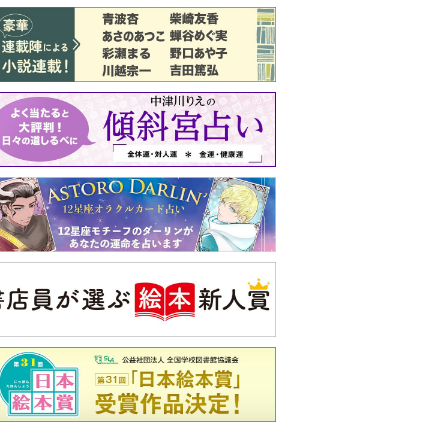
バックナンバー
注目トピ
結婚1か月で離婚を決めました。本当に
よかったのでしょうか
義実家について、義弟が私へ怒りのLINE
ピアノの月謝、払うべき？
央公論新社の本
いじめのある世界に生き
る君たちへ
いじめられっ子だった精神
科医の贈る言葉
詳しくみる
久夫 著