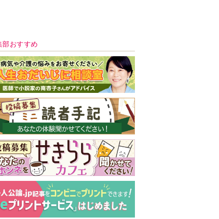
新号 好評発売中！
実家の処分から終
の棲家までどうす
る？60代からの家
モンダイ
最新号
次号予告