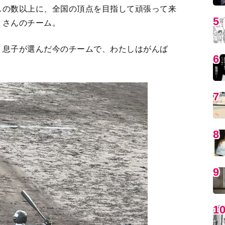
スの数以上に、全国の頂点を目指して頑張って来
5
くさんのチーム。
、息子が選んだ今のチームで、わたしはがんば
6
7
8
9
1