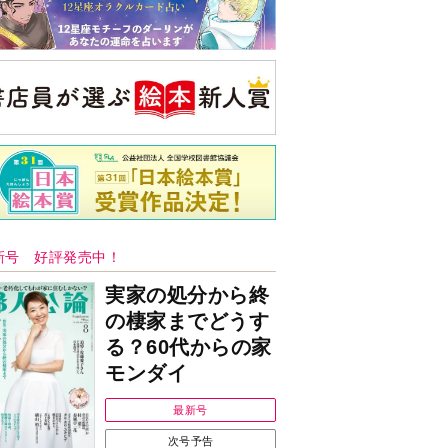
新号 好評発売中！
実家の処分から終
の棲家までどうす
る？60代からの家
モンダイ
最新号
次号予告