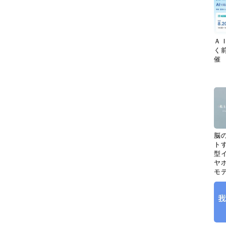
Ａ
く
催
脳
ト
型イ
ヤホ
モ