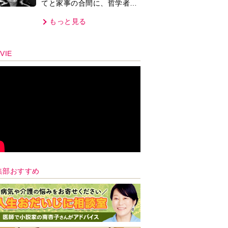
てと家事の合間に、哲学者テ
オプラストスと向き合った50
もっと見る
年」
VIE
集部おすすめ