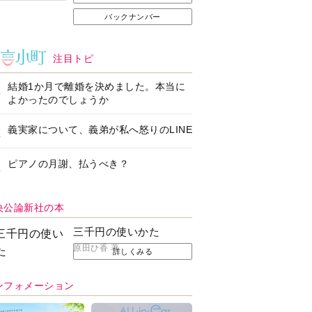
バックナンバー
注目トピ
結婚1か月で離婚を決めました。本当に
よかったのでしょうか
義実家について、義弟が私へ怒りのLINE
ピアノの月謝、払うべき？
央公論新社の本
三千円の使いかた
原田ひ香 著
詳しくみる
ンフォメーション