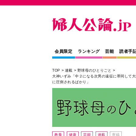
会員限定
ランキング
芸能
読者手
TOP
連載
野球母のひとりごと
大神いずみ「中２になる次男の遠征に帯同して大
に圧倒されるばかり」
教養
健康
芸能
連載
寄稿