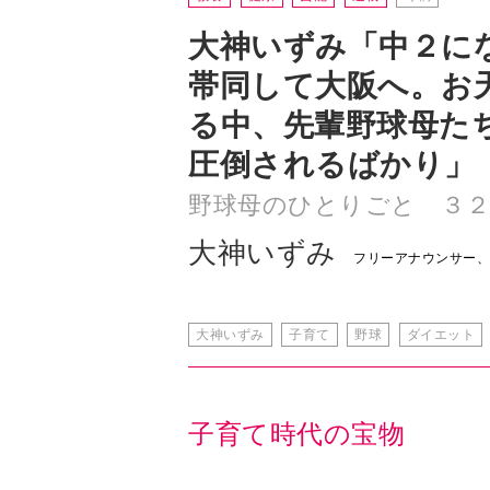
大神いずみ「中２に
帯同して大阪へ。お
る中、先輩野球母た
圧倒されるばかり」
野球母のひとりごと ３２
大神いずみ
フリーアナウンサー
大神いずみ
子育て
野球
ダイエット
子育て時代の宝物