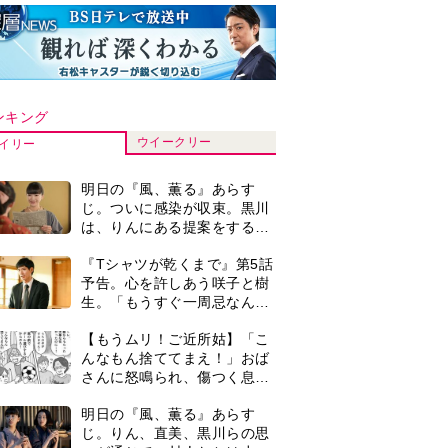
ンキング
ウイークリー
イリー
明日の『風、薫る』あらす
じ。ついに感染が収束。黒川
は、りんにある提案をする＜
ネタバレあり＞
『Tシャツが乾くまで』第5話
予告。心を許しあう咲子と樹
生。「もうすぐ一周忌なんで
それが過ぎたら…」＜ネタバ
【もうムリ！ご近所姑】「こ
レあり＞
んなもん捨ててまえ！」おば
さんに怒鳴られ、傷つく息
子。私たちが取った行動は…
明日の『風、薫る』あらす
【第3話】
じ。りん、直美、黒川らの思