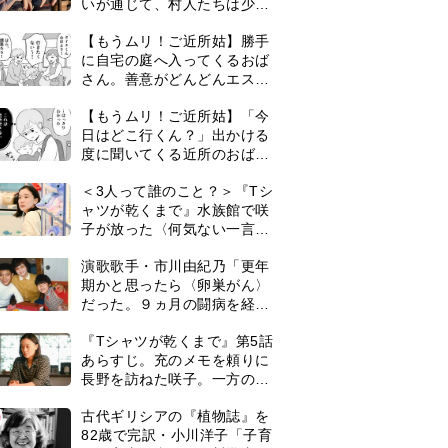
いが通じて、村人たちは少し
ずつ理解を示し始める＜ネタ
【もうムリ！ご近所姑】勝手
バレあり＞
に自宅の庭へ入ってくるおば
さん。善意がどんどんエスカ
レートして…【第2話】
【もうムリ！ご近所姑】「今
日はどこ行くん？」出かける
度に聞いてくる近所のおばさ
ん。毎日監視される生活が始
＜3人って誰のこと？＞『Tシ
まり…【第1話】
ャツが乾くまで』水族館で咲
子が放った〈何気ない一言〉
に視聴者「これも何かの伏
演歌歌手・市川由紀乃「更年
線？」「子どもの話だと…」
期かと思ったら〈卵巣がん〉
だった。９ヵ月の闘病を経て
復帰。若くして逝った兄の手
『Tシャツが乾くまで』第5話
紙を今も支えに」【2026上半
あらすじ。充のメモを頼りに
期BEST】
長野を訪ねた咲子。一方の樹
生の元にもある人物が…＜ネ
0
古代ギリシアの『植物誌』を
タバレあり＞
82歳で完訳・小川洋子「子育