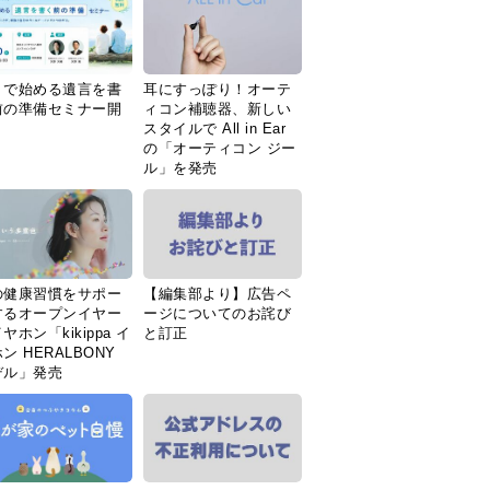
Ｉで始める遺言を書
耳にすっぽり！オーテ
前の準備セミナー開
ィコン補聴器、新しい
スタイルで All in Ear
の「オーティコン ジー
ル」を発売
の健康習慣をサポー
【編集部より】広告ペ
するオープンイヤー
ージについてのお詫び
ヤホン「kikippa イ
と訂正
ン HERALBONY
デル」発売