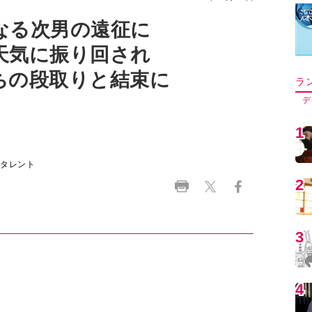
なる次男の遠征に
天気に振り回され
ちの段取りと結束に
ラ
デ
1
、タレント
2
3
4