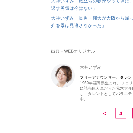
大神いずみ「旅立ちの春がやってきた
返す勇気は今はない」
大神いずみ「長男・翔大が大阪から帰
介を母は見逃さなかった」
出典＝WEBオリジナル
大神いずみ
フリーアナウンサー、タレン
1969年福岡県生まれ。フェ
に読売巨人軍だった元木大介
し、タレントとしてバラエテ
中。
＜
4