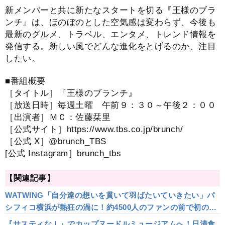
新メンバーと共に新たなスタートを切る『王様のブラ
ンチ』は、ほのぼのとした空気感は変わらず、今後も
最新のグルメ、トラベル、エンタメ、トレンド情報を
発信する。新しい風でどんな進化をとげるのか、注目
したい。
■番組概要
［タイトル］『王様のブランチ』
［放送日時］毎週土曜 午前９：３０～午後２：００
［出演者］ＭＣ：佐藤栞里
［公式サイト］https://www.tbs.co.jp/brunch/
［公式 X］@brunch_TBS
[公式 Instagram］brunch_tbs
【関連記事】
WATWING「自分達の想いを貫いて羽ばたいていきたい」パ
シフィコ横浜が熱狂の渦に！約4500人のファンの前で初のワ
ンマンライブ
『サスティな！』でカップヌードルミュージアムへ！日清食