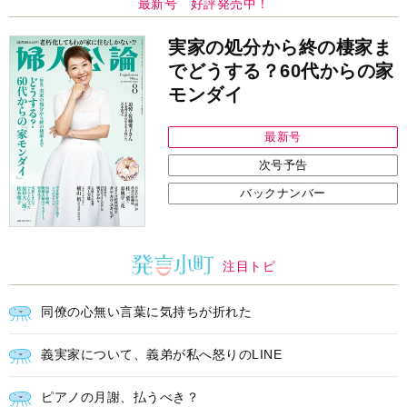
最新号 好評発売中！
実家の処分から終の棲家ま
でどうする？60代からの家
モンダイ
最新号
次号予告
バックナンバー
注目トピ
同僚の心無い言葉に気持ちが折れた
義実家について、義弟が私へ怒りのLINE
ピアノの月謝、払うべき？