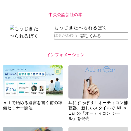
中央公論新社の本
もうじきたべられるぼく
はせがわゆうじ 作
詳しくみる
インフォメーション
ＡＩで始める遺言を書く前の準
耳にすっぽり！オーティコン補
備セミナー開催
聴器、新しいスタイルで All in
Ear の「オーティコン ジー
ル」を発売