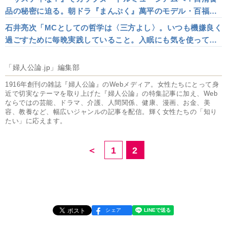
品の秘密に迫る。朝ドラ『まんぷく』萬平のモデル・百福。
＜チキンラーメン＞ができるまで
石井亮次「MCとしての哲学は〈三方よし〉。いつも機嫌良く
過ごすために毎晩実践していること。入眠にも気を使ってい
ます」
「婦人公論.jp」編集部
1916年創刊の雑誌『婦人公論』のWebメディア。女性たちにとって身
近で切実なテーマを取り上げた『婦人公論』の特集記事に加え、Web
ならではの芸能、ドラマ、介護、人間関係、健康、漫画、お金、美
容、教養など、幅広いジャンルの記事を配信。輝く女性たちの「知り
たい」に応えます。
＜
1
2
シェア