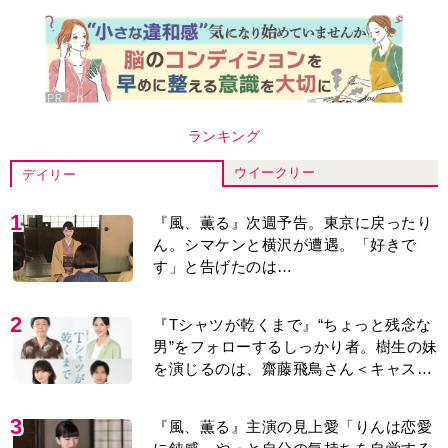
ランキング
ウイークリー
デイリー
1
『風、薫る』次週予告。東京に戻ったり
ん。シマケンと横沢が遭遇。「好きで
す」と告げたのは…
2
『Tシャツが乾くまで』“ちょっと残念な
男”をフォローするしっかり者。樹生の妹
を演じるのは、齋藤飛鳥さん＜キャスト
紹介＞
3
『風、薫る』主演の見上愛「りんは恋愛