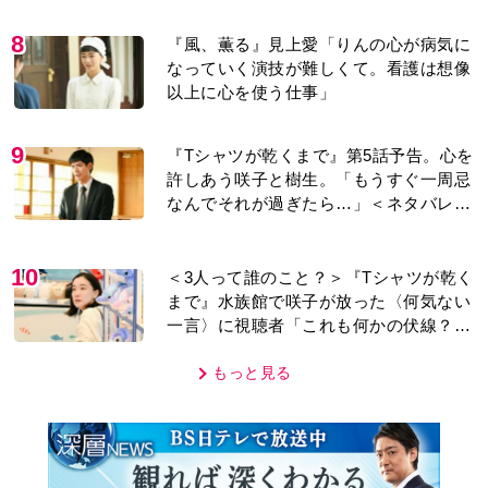
8
『風、薫る』見上愛「りんの心が病気に
なっていく演技が難しくて。看護は想像
以上に心を使う仕事」
9
『Tシャツが乾くまで』第5話予告。心を
許しあう咲子と樹生。「もうすぐ一周忌
なんでそれが過ぎたら…」＜ネタバレあ
り＞
10
＜3人って誰のこと？＞『Tシャツが乾く
まで』水族館で咲子が放った〈何気ない
一言〉に視聴者「これも何かの伏線？」
「子どもの話だと…」
もっと見る