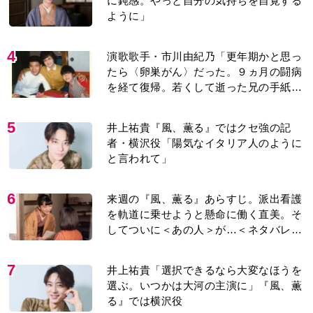
に鈍感。やっと自分の気持ちを自覚する
ように」
4
演歌歌手・市川由紀乃「更年期かと思っ
たら〈卵巣がん〉だった。９ヵ月の闘病
を経て復帰。若くして逝った兄の手紙を
今も支えに」【2026上半期BEST】
5
井上祐貴『風、薫る』ではクセ強の記
者・横沢役「陽気なイタリア人のように
と言われて」
6
来週の『風、薫る』あらすじ。派出看護
を軌道に乗せようと懸命に働く直美。そ
してついに＜あの人＞が…＜ネタバレあ
り＞
7
井上祐貴「選択できるなら大変なほうを
選ぶ。いつかは大河の主演に」『風、薫
る』では横沢役