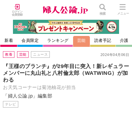
ログイン
検索
メニュー
会員登録
新着
会員限定
ランキング
芸能
読者手記
介護
教養
芸能
ニュース
2024年04月06日
『王様のブランチ』が29年目に突入！新レギュラー
メンバーに丸山礼と八村倫太郎（WATWING）が加
わる
お天気コーナーは菊池柚花が担当
「婦人公論.jp」編集部
テレビ