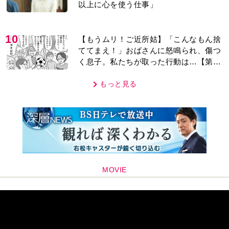
以上に心を使う仕事」
10
【もうムリ！ご近所姑】「こんなもん捨
ててまえ！」おばさんに怒鳴られ、傷つ
く息子。私たちが取った行動は…【第3
話】
もっと見る
MOVIE