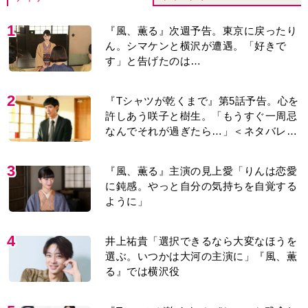
1
『風、薫る』次週予告。東京に戻ったり
ん。シマケンと横沢が遭遇。「好きで
す」と告げたのは…
2
『Tシャツが乾くまで』第5話予告。心を
許しあう咲子と樹生。「もうすぐ一周忌
なんでそれが過ぎたら…」＜ネタバレあ
り＞
3
『風、薫る』主演の見上愛「りんは恋愛
に鈍感。やっと自分の気持ちを自覚する
ように」
4
井上祐貴「選択できるなら大変なほうを
選ぶ。いつかは大河の主演に」『風、薫
る』では横沢役