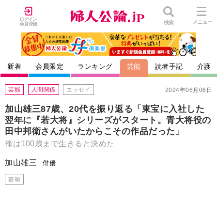
ログイン
検索
メニュー
会員登録
新着
会員限定
ランキング
芸能
読者手記
介護
芸能
人間関係
エッセイ
2024年06月06日
加山雄三87歳、20代を振り返る「東宝に入社した
翌年に『若大将』シリーズがスタート。青大将役の
田中邦衛さんがいたからこその作品だった」
俺は100歳まで生きると決めた
加山雄三
俳優
書籍