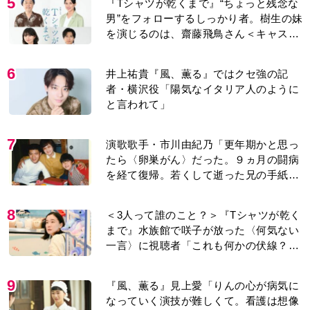
5
『Tシャツが乾くまで』“ちょっと残念な
男”をフォローするしっかり者。樹生の妹
を演じるのは、齋藤飛鳥さん＜キャスト
紹介＞
6
井上祐貴『風、薫る』ではクセ強の記
者・横沢役「陽気なイタリア人のように
と言われて」
7
演歌歌手・市川由紀乃「更年期かと思っ
たら〈卵巣がん〉だった。９ヵ月の闘病
を経て復帰。若くして逝った兄の手紙を
今も支えに」【2026上半期BEST】
8
＜3人って誰のこと？＞『Tシャツが乾く
まで』水族館で咲子が放った〈何気ない
一言〉に視聴者「これも何かの伏線？」
「子どもの話だと…」
9
『風、薫る』見上愛「りんの心が病気に
なっていく演技が難しくて。看護は想像