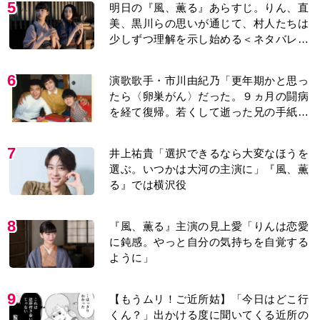
を経て復帰。若くして逝った兄の手紙を
今も支えに」【2026上半期BEST】
7
井上祐貴「選択できるなら大変なほうを
選ぶ。いつかは大河の主演に」『風、薫
る』では横沢役
8
『風、薫る』主演の見上愛「りんは恋愛
に鈍感。やっと自分の気持ちを自覚する
ように」
9
【もうムリ！ご近所姑】「今日はどこ行
くん？」出かける度に聞いてくる近所の
おばさん。毎日監視される生活が始ま
り…【第1話】
10
【もうムリ！ご近所姑】勝手に自宅の庭
へ入ってくるおばさん。善意がどんどん
エスカレートして…【第2話】