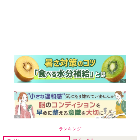
ランキング
ウイークリー
デイリー
1
『Tシャツが乾くまで』第5話予告。心を
許しあう咲子と樹生。「もうすぐ一周忌
なんでそれが過ぎたら…」＜ネタバレあ
り＞