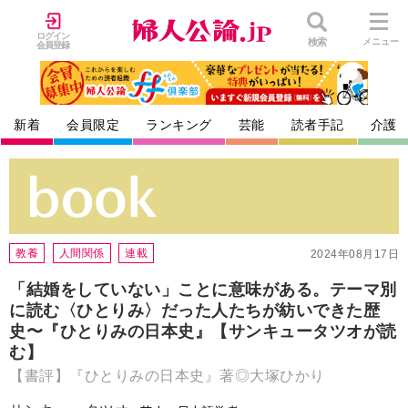
ログイン
検索
メニュー
会員登録
新着
会員限定
ランキング
芸能
読者手記
介護
教養
人間関係
連載
2024年08月17日
「結婚をしていない」ことに意味がある。テーマ別
に読む〈ひとりみ〉だった人たちが紡いできた歴
史〜『ひとりみの日本史』【サンキュータツオが読
む】
【書評】『ひとりみの日本史』著◎大塚ひかり