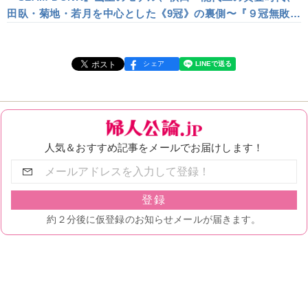
田臥・菊地・若月を中心とした《9冠》の裏側〜『９冠無敗』
【サンキュータツオが読む】
シェア