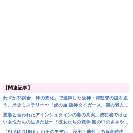
【関連記事】
わずか33試合「痔の悪化」で退陣した阪神・岸監督の謎を追
う、歴史ミステリー〜『虎の血 阪神タイガース、謎の老人監
督』【サンキュータツオが読む】
悪妻と言われたアインシュタインの妻の真実。成功者ではな
い女性たちの生きた証〜『彼女たちの戦争 嵐の中のささやき
よ！』【サンキュータツオが読む】
『SLAM DUNK』山王のモデル、秋田・能代工の黄金時代、