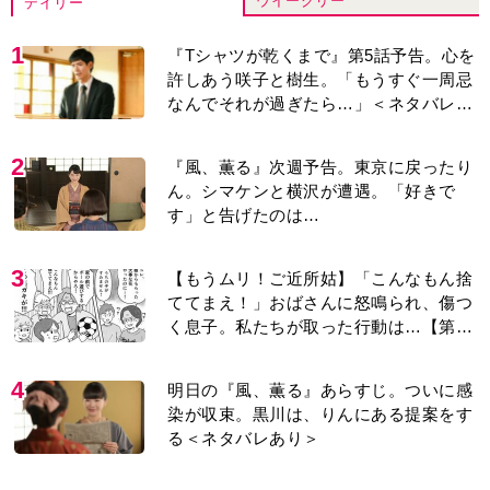
2
『風、薫る』次週予告。東京に戻ったり
ん。シマケンと横沢が遭遇。「好きで
す」と告げたのは…
3
【もうムリ！ご近所姑】「こんなもん捨
ててまえ！」おばさんに怒鳴られ、傷つ
く息子。私たちが取った行動は…【第3
話】
4
明日の『風、薫る』あらすじ。ついに感
染が収束。黒川は、りんにある提案をす
る＜ネタバレあり＞
5
明日の『風、薫る』あらすじ。りん、直
美、黒川らの思いが通じて、村人たちは
少しずつ理解を示し始める＜ネタバレあ
り＞
6
演歌歌手・市川由紀乃「更年期かと思っ
たら〈卵巣がん〉だった。９ヵ月の闘病