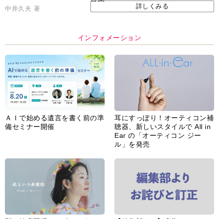
ＡＩで始める遺言を書く前の準
耳にすっぽり！オーティコン補
備セミナー開催
聴器、新しいスタイルで All in
Ear の「オーティコン ジー
ル」を発売
脳の健康習慣をサポートするオ
【編集部より】広告ページにつ
ープンイヤー型イヤホン
いてのお詫びと訂正
「kikippa イヤホン
HERALBONY モデル」発売