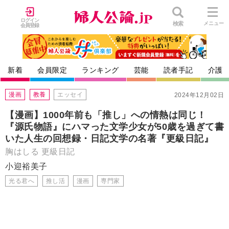
ログイン
検索
メニュー
会員登録
新着
会員限定
ランキング
芸能
読者手記
介護
漫画
教養
エッセイ
2024年12月02日
【漫画】1000年前も「推し」への情熱は同じ！
『源氏物語』にハマった文学少女が50歳を過ぎて書
いた人生の回想録・日記文学の名著『更級日記』
胸はしる 更級日記
小迎裕美子
光る君へ
推し活
漫画
専門家