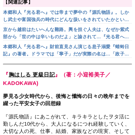
【関連記事】
本郷和人『光る君へ』では帝まで夢中の『源氏物語』。しか
し武士や富国強兵の時代にどんな扱いをされていたかという
と…
京から越前はたいへんな難路。輿を担ぐ人夫は、なぜか紫式
部から「世の中は辛いものだよ」と諭されて…『光る君へ』
為時の越前赴任エピソード
本郷和人『光る君へ』財前直見さん演じる息子溺愛『蜻蛉日
記』の著者。ドラマでは「寧子」だが実際の名は…「政子」
も「ねね」も本名は不明？女性の名前について
『
胸はしる 更級日記
』（著：小迎裕美子／
KADOKAWA)
夢見る少女時代から、後悔と懺悔の日々の晩年までを
綴った平安女子の回想録
『源氏物語』にあこがれて、キラキラとしたヲタ活に
勤しんだ10代から、大人になるにつれ経験していく、
大切な人の死、仕事、結婚、家族などの現実、そして