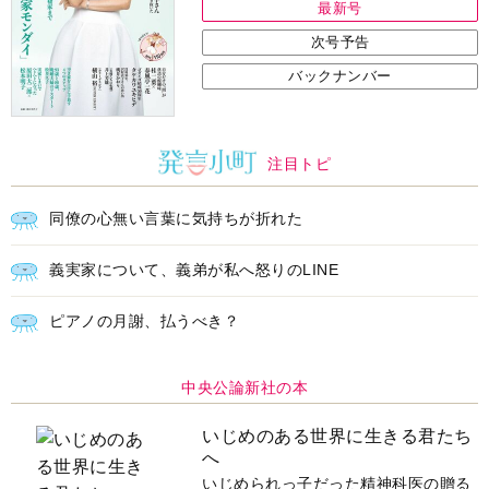
最新号
次号予告
バックナンバー
注目トピ
同僚の心無い言葉に気持ちが折れた
義実家について、義弟が私へ怒りのLINE
ピアノの月謝、払うべき？
中央公論新社の本
いじめのある世界に生きる君たち
へ
いじめられっ子だった精神科医の贈る