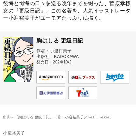
後悔と懺悔の日々を送る晩年までを綴った、菅原孝標
女の『更級日記』。この名著を、人気イラストレータ
ー小迎裕美子がユーモアたっぷりに描く。
胸はしる 更級日記
作者：小迎裕美子
出版社：KADOKAWA
発売日：2024/10/2
出典＝『胸はしる 更級日記』（著：小迎裕美子／KADOKAWA）
小迎裕美子