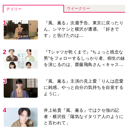
ウイークリー
デイリー
1
『風、薫る』次週予告。東京に戻ったり
ん。シマケンと横沢が遭遇。「好きで
す」と告げたのは…
2
『Tシャツが乾くまで』“ちょっと残念な
男”をフォローするしっかり者。樹生の妹
を演じるのは、齋藤飛鳥さん＜キャスト
紹介＞
3
『風、薫る』主演の見上愛「りんは恋愛
に鈍感。やっと自分の気持ちを自覚する
ように」
4
井上祐貴『風、薫る』ではクセ強の記
者・横沢役「陽気なイタリア人のように
と言われて」