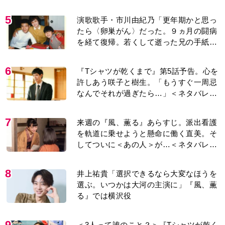
5
演歌歌手・市川由紀乃「更年期かと思っ
たら〈卵巣がん〉だった。９ヵ月の闘病
を経て復帰。若くして逝った兄の手紙を
今も支えに」【2026上半期BEST】
6
『Tシャツが乾くまで』第5話予告。心を
許しあう咲子と樹生。「もうすぐ一周忌
なんでそれが過ぎたら…」＜ネタバレあ
り＞
7
来週の『風、薫る』あらすじ。派出看護
を軌道に乗せようと懸命に働く直美。そ
してついに＜あの人＞が…＜ネタバレあ
り＞
8
井上祐貴「選択できるなら大変なほうを
選ぶ。いつかは大河の主演に」『風、薫
る』では横沢役
9
＜3人って誰のこと？＞『Tシャツが乾く