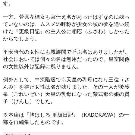
す。
一方、菅原孝標女も宮仕え名があったはずなのに残っ
ていないのは、ムスメの呼称が少女の頃の夢を追い続
けた『更級日記』の主人公に相応（ふさわ）しかった
からでしょう。
平安時代の女性にも親族間で呼ぶ名はありましたが、
社会においては個々の名は無用だったので、皇室関係
の女性以外は記録に残りません。
例外として、中流階級でも天皇の乳母になり三位（さ
んみ）を得た女性は名が残りました。その一人が後冷
泉（ごれいぜい）天皇の乳母になった紫式部の娘の賢
子（けんし）でした。
※本稿は『
胸はしる 更級日記
』（KADOKAWA）の一
部を再編集したものです。