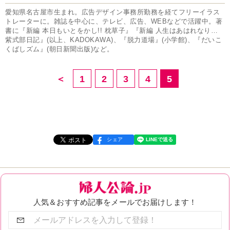
愛知県名古屋市生まれ。広告デザイン事務所勤務を経てフリーイラス
トレーターに。雑誌を中心に、テレビ、広告、WEBなどで活躍中。著
書に『新編 本日もいとをかし!! 枕草子』『新編 人生はあはれなり…
紫式部日記』(以上、KADOKAWA)、『脱力道場』(小学館)、『だいこ
くばしズム』(朝日新聞出版)など。
＜
1
2
3
4
5
シェア