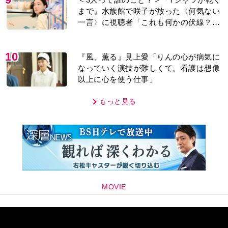
まで』水族館で咲子が放った〈何気ない
一言〉に視聴者「これも何かの伏線？」
「子どもの話だと…」
10
『風、薫る』見上愛「りんの心が病気に
なっていく演技が難しくて。看護は想像
以上に心を使う仕事」
もっと見る
MOVIE