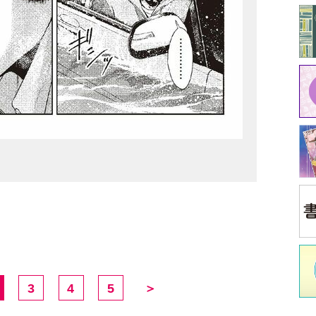
中
3
4
5
＞
イ