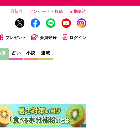
最新号
アンケート・投稿
定期購読
プレゼント
会員登録
ログイン
教養
占い
小説
連載