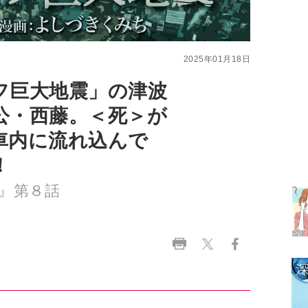
フ巨大地震」の津波
公・西藤。＜死＞が
車内に流れ込んで
ラ
！
デ
』第８話
1
2
3
中に
4