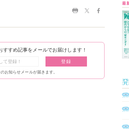
Ａ
く
催
脳
ト
型イ
ヤホ
モ