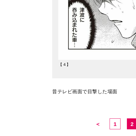
【４】
昔テレビ画面で目撃した場面
＜
1
2