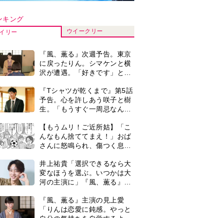
河の主演に」『風、薫る』で
は横沢役
『風、薫る』主演の見上愛
「りんは恋愛に鈍感。やっと
自分の気持ちを自覚するよう
に」
演歌歌手・市川由紀乃「更年
期かと思ったら〈卵巣がん〉
だった。９ヵ月の闘病を経て
復帰。若くして逝った兄の手
＜3人って誰のこと？＞『Tシ
紙を今も支えに」【2026上半
ャツが乾くまで』水族館で咲
期BEST】
子が放った〈何気ない一言〉
に視聴者「これも何かの伏
『風、薫る』見上愛「りんの
線？」「子どもの話だと…」
心が病気になっていく演技が
難しくて。看護は想像以上に
心を使う仕事」
【もうムリ！ご近所姑】「今
日はどこ行くん？」出かける
度に聞いてくる近所のおばさ
ん。毎日監視される生活が始
0
井上祐貴『風、薫る』ではク
まり…【第1話】
セ強の記者・横沢役「陽気な