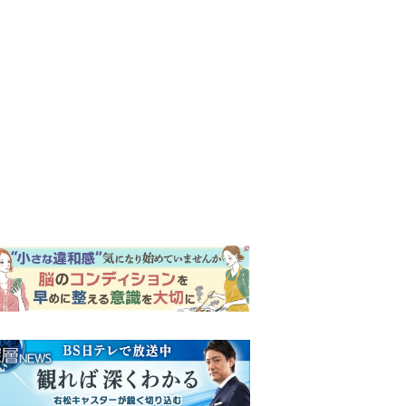
ンキング
ウイークリー
イリー
『風、薫る』次週予告。東京
に戻ったりん。シマケンと横
沢が遭遇。「好きです」と告
げたのは…
『Tシャツが乾くまで』第5話
予告。心を許しあう咲子と樹
生。「もうすぐ一周忌なんで
それが過ぎたら…」＜ネタバ
【もうムリ！ご近所姑】「こ
レあり＞
んなもん捨ててまえ！」おば
さんに怒鳴られ、傷つく息
子。私たちが取った行動は…
井上祐貴「選択できるなら大
【第3話】
変なほうを選ぶ。いつかは大