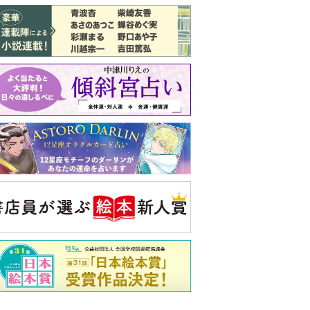
バックナンバー
注目トピ
義実家について、義弟が私へ怒りのLINE
結婚1か月で離婚を決めました。本当に
よかったのでしょうか
ピアノの月謝、払うべき？
央公論新社の本
三千円の使いかた
原田ひ香 著
詳しくみる
ンフォメーション