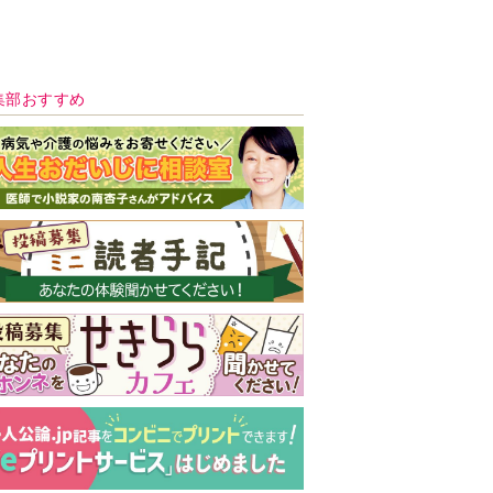
新号 好評発売中！
実家の処分から終
の棲家までどうす
る？60代からの家
モンダイ
最新号
次号予告