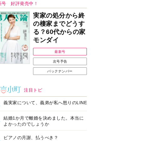
Ｉで始める遺言を書
耳にすっぽり！オーテ
前の準備セミナー開
ィコン補聴器、新しい
スタイルで All in Ear
の「オーティコン ジー
ル」を発売
の健康習慣をサポー
【編集部より】広告ペ
するオープンイヤー
ージについてのお詫び
ヤホン「kikippa イ
と訂正
ン HERALBONY
デル」発売