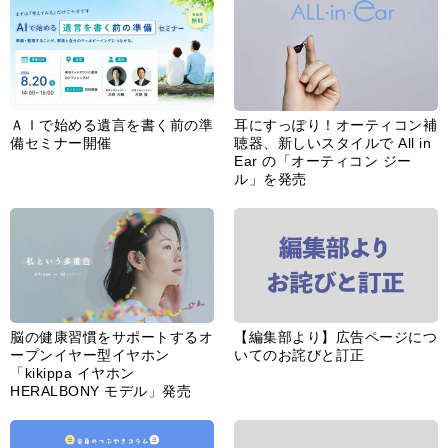
ＡＩで始める遺言を書く前の準
耳にすっぽり！オーティコン補
備セミナー開催
聴器、新しいスタイルで All in
Ear の「オーティコン ジー
ル」を発売
脳の健康習慣をサポートするオ
【編集部より】広告ページにつ
ープンイヤー型イヤホン
いてのお詫びと訂正
「kikippa イヤホン
HERALBONY モデル」発売