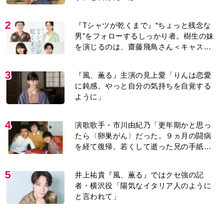
2
『Tシャツが乾くまで』“ちょっと残念な
男”をフォローするしっかり者。樹生の妹
を演じるのは、齋藤飛鳥さん＜キャスト
紹介＞
3
『風、薫る』主演の見上愛「りんは恋愛
に鈍感。やっと自分の気持ちを自覚する
ように」
4
演歌歌手・市川由紀乃「更年期かと思っ
たら〈卵巣がん〉だった。９ヵ月の闘病
を経て復帰。若くして逝った兄の手紙を
今も支えに」【2026上半期BEST】
5
井上祐貴『風、薫る』ではクセ強の記
者・横沢役「陽気なイタリア人のように
と言われて」