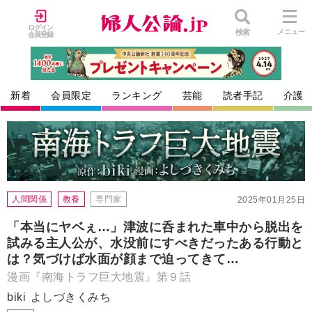
ログイン
検索
メニュー
会員登録
新着
会員限定
ランキング
芸能
読者手記
介護
人間関係
教養
専門家
2025年01月25日
「本当にヤベぇ…」津波に呑まれた車中から脱出を
試みる主人公が、水没前にすべきだったある行動と
は？気づけば水面が顔まで迫ってきて…
漫画『南海トラフ巨大地震』第９話
biki
よしづきくみち