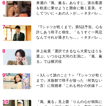
6
来週の『風、薫る』あらすじ。派出看護
を軌道に乗せようと懸命に働く直美。そ
してついに＜あの人＞が…＜ネタバレあ
り＞
7
『Tシャツが乾くまで』第5話予告。心を
許しあう咲子と樹生。「もうすぐ一周忌
なんでそれが過ぎたら…」＜ネタバレあ
り＞
8
井上祐貴「選択できるなら大変なほうを
選ぶ。いつかは大河の主演に」『風、薫
る』では横沢役
9
＜3人って誰のこと？＞『Tシャツが乾く
まで』水族館で咲子が放った〈何気ない
一言〉に視聴者「これも何かの伏線？」
「子どもの話だと…」
10
『風、薫る』見上愛「りんの心が病気に