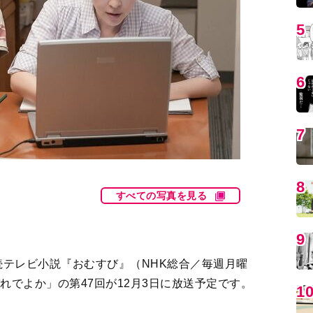
5
6
7
8
すべての写真を見る
9
テレビ小説『おむすび』（NHK総合／毎週月曜
れでよか」の第47回が12月3日に放送予定です。
1