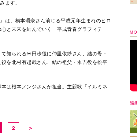
含みます。
び』は、橋本環奈さん演じる平成元年生まれのヒロ
の心と未来を結んでいく「平成青春グラフィテ
MO
して知られる米田歩役に仲里依紗さん、結の母・
人役を北村有起哉さん、結の祖父・永吉役を松平
脚本は根本ノンジさんが担当。主題歌『イルミネ
編
2
＞