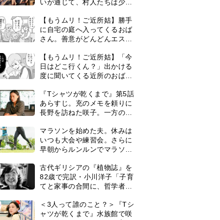
いが通じて、村人たちは少し
ずつ理解を示し始める＜ネタ
【もうムリ！ご近所姑】勝手
バレあり＞
に自宅の庭へ入ってくるおば
さん。善意がどんどんエスカ
レートして…【第2話】
【もうムリ！ご近所姑】「今
日はどこ行くん？」出かける
度に聞いてくる近所のおばさ
ん。毎日監視される生活が始
『Tシャツが乾くまで』第5話
まり…【第1話】
あらすじ。充のメモを頼りに
長野を訪ねた咲子。一方の樹
生の元にもある人物が…＜ネ
マラソンを始めた夫。休みは
タバレあり＞
いつも大会や練習会。さらに
早朝からルンルンでマラソン
仲間の女性をお迎えに行くよ
古代ギリシアの『植物誌』を
うになり…
82歳で完訳・小川洋子「子育
てと家事の合間に、哲学者テ
オプラストスと向き合った50
0
＜3人って誰のこと？＞『Tシ
年」
ャツが乾くまで』水族館で咲