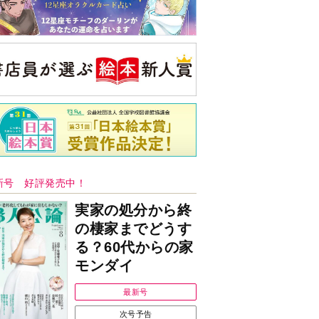
新号 好評発売中！
実家の処分から終
の棲家までどうす
る？60代からの家
モンダイ
最新号
次号予告