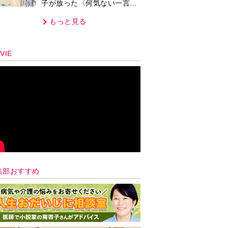
子が放った〈何気ない一言〉
に視聴者「これも何かの伏
もっと見る
線？」「子どもの話だと…」
VIE
集部おすすめ