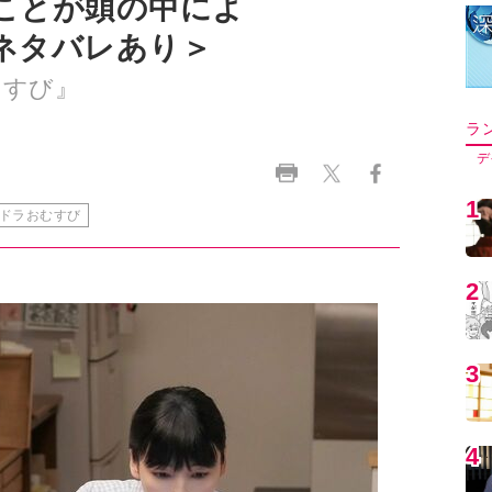
ことが頭の中によ
ネタバレあり＞
むすび』
ラ
デ
1
ドラおむすび
2
3
4