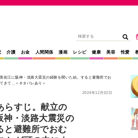
記
介護
お金
人間関係
漫画
レシピ
健康
美容
性愛
美佐江に阪神・淡路大震災の経験を聞いた結。すると避難所でお
てきて…＜ネタバレあり＞
2024年12月02日
あらすじ。献立の
阪神・淡路大震災の
ると避難所でおむ