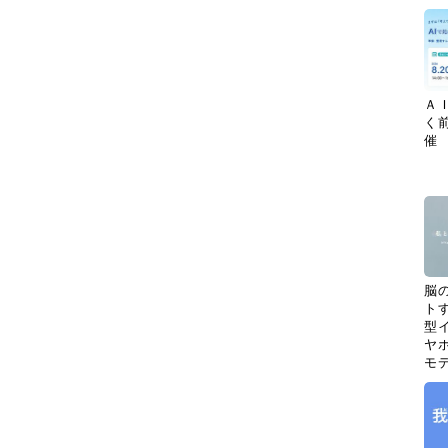
Ａ
く
催
脳
ト
型イ
ヤホ
モ