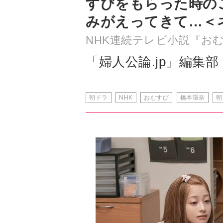
すびをもらった時の
みがえってきて…＜
NHK連続テレビ小説『お
「婦人公論.jp」編集部
朝ドラ
NHK
おむすび
橋本環奈
朝