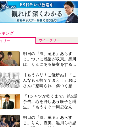
ンキング
ウイークリー
イリー
明日の『風、薫る』あらす
じ。ついに感染が収束。黒川
は、りんにある提案をする＜
ネタバレあり＞
【もうムリ！ご近所姑】「こ
んなもん捨ててまえ！」おば
さんに怒鳴られ、傷つく息
子。私たちが取った行動は…
『Tシャツが乾くまで』第5話
【第3話】
予告。心を許しあう咲子と樹
生。「もうすぐ一周忌なんで
それが過ぎたら…」＜ネタバ
明日の『風、薫る』あらす
レあり＞
じ。りん、直美、黒川らの思