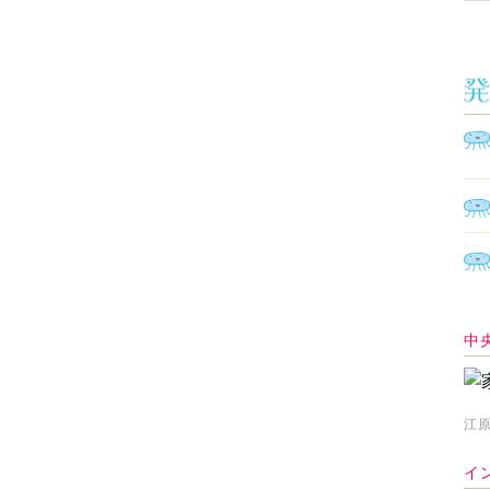
中
江原
イ