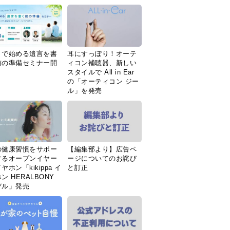
Ｉで始める遺言を書
耳にすっぽり！オーテ
前の準備セミナー開
ィコン補聴器、新しい
スタイルで All in Ear
の「オーティコン ジー
ル」を発売
の健康習慣をサポー
【編集部より】広告ペ
するオープンイヤー
ージについてのお詫び
ヤホン「kikippa イ
と訂正
ン HERALBONY
デル」発売