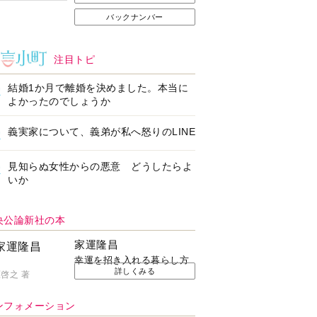
バックナンバー
注目トピ
結婚1か月で離婚を決めました。本当に
よかったのでしょうか
義実家について、義弟が私へ怒りのLINE
見知らぬ女性からの悪意 どうしたらよ
いか
央公論新社の本
家運隆昌
幸運を招き入れる暮らし方
詳しくみる
啓之 著
ンフォメーション