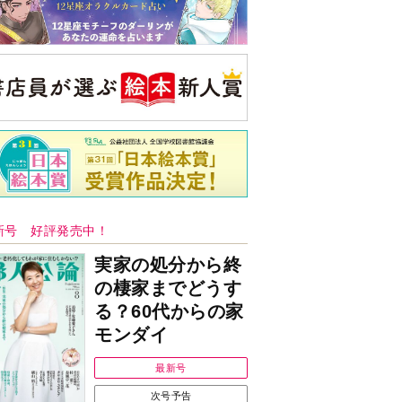
新号 好評発売中！
実家の処分から終
の棲家までどうす
る？60代からの家
モンダイ
最新号
次号予告