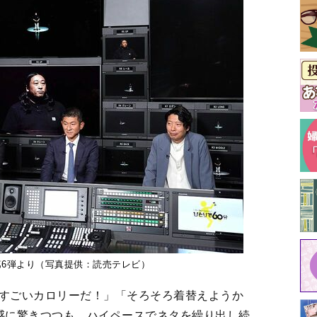
分』第6弾より（写真提供：読売テレビ）
！すごいカロリーだ！」「そろそろ着替えようか
感に驚きつつも、ハイペースでネタを繰り出し続