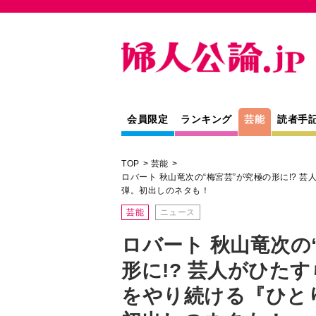
会員限定
ランキング
芸能
読者手
TOP
芸能
ロバート 秋山竜次の“梅宮芸”が究極の形に!? 
弾。初出しのネタも！
芸能
ニュース
ロバート 秋山竜次の
形に!? 芸人がひた
をやり続ける『ひとり