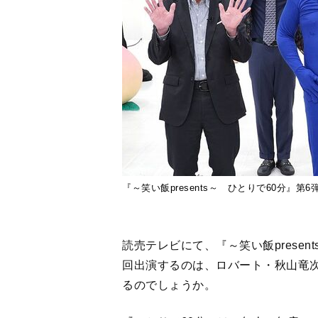
『～笑い飯presents～ ひとりで60分』
読売テレビにて、『～笑い飯presen
回出演するのは、ロバート・秋山竜
るのでしょうか。