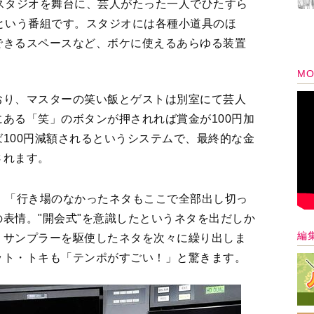
スタジオを舞台に、芸人がたった一人でひたすら
という番組です。スタジオには各種小道具のほ
できるスペースなど、ボケに使えるあらゆる装置
MO
おり、マスターの笑い飯とゲストは別室にて芸人
ある「笑」のボタンが押されれば賞金が100円加
100円減額されるというシステムで、最終的な金
されます。
、「行き場のなかったネタもここで全部出し切っ
表情。"開会式"を意識したというネタを出だしか
編
、サンプラーを駆使したネタを次々に繰り出しま
ット・トキも「テンポがすごい！」と驚きます。