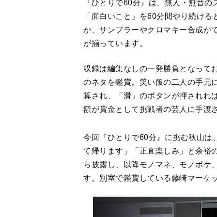
『ひとりで60分』は、無人・無音の
「面白いこと」を60分間やり続ける
か、サンプラーやクロマキー合成が
が揃っています。
収録は編集なしの一発勝負となって
のネタを鑑賞。笑い飯の二人の手元に
算され、「滑」のボタンが押されれば
額が賞金として挑戦者の芸人に手渡
今回『ひとりで60分』に挑む秋山は
て帰ります」「正直楽しみ」と余裕の
ら披露し、以降モノマネ、モノボケ
す。別室で鑑賞している藤崎マーケ