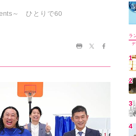
ents～ ひとりで60
ラ
デ
1
2
3
4