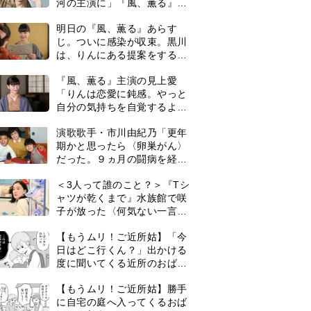
河の主演に」『風、薫る』で
は横沢役
明日の『風、薫る』あらす
じ。ついに感染が収束。黒川
は、りんにある提案をする＜
ネタバレあり＞
『風、薫る』主演の見上愛
「りんは恋愛に鈍感。やっと
自分の気持ちを自覚するよう
に」
演歌歌手・市川由紀乃「更年
期かと思ったら〈卵巣がん〉
だった。９ヵ月の闘病を経て
復帰。若くして逝った兄の手
＜3人って誰のこと？＞『Tシ
紙を今も支えに」【2026上半
ャツが乾くまで』水族館で咲
期BEST】
子が放った〈何気ない一言〉
に視聴者「これも何かの伏
【もうムリ！ご近所姑】「今
線？」「子どもの話だと…」
日はどこ行くん？」出かける
度に聞いてくる近所のおばさ
ん。毎日監視される生活が始
0
【もうムリ！ご近所姑】勝手
まり…【第1話】
に自宅の庭へ入ってくるおば