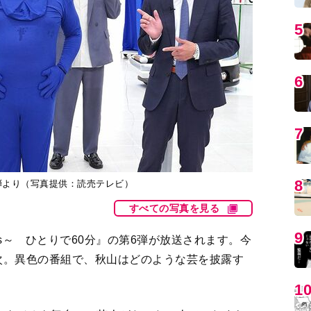
5
6
7
8
第6弾より（写真提供：読売テレビ）
すべての写真を見る
9
ts～ ひとりで60分』の第6弾が放送されます。今
次。異色の番組で、秋山はどのような芸を披露す
1