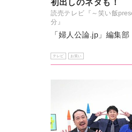
初出しのネタも！
読売テレビ『～笑い飯pres
分』
「婦人公論.jp」編集部
テレビ
お笑い