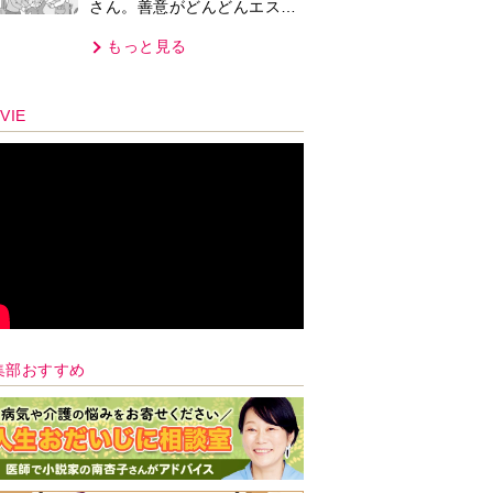
さん。善意がどんどんエスカ
レートして…【第2話】
もっと見る
VIE
集部おすすめ