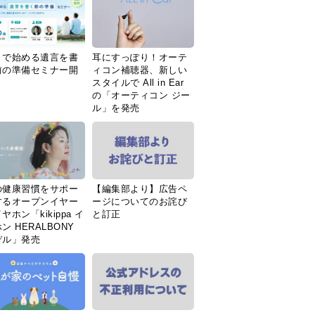
Ｉで始める遺言を書
耳にすっぽり！オーテ
前の準備セミナー開
ィコン補聴器、新しい
スタイルで All in Ear
の「オーティコン ジー
ル」を発売
の健康習慣をサポー
【編集部より】広告ペ
するオープンイヤー
ージについてのお詫び
ヤホン「kikippa イ
と訂正
ン HERALBONY
デル」発売