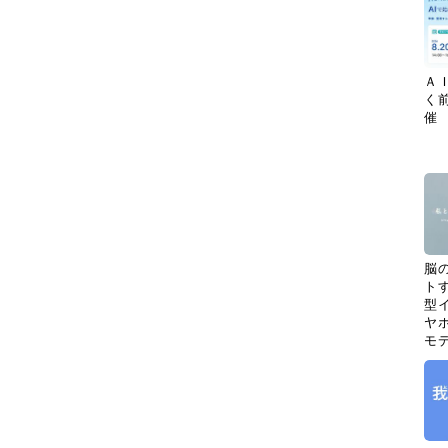
Ａ
く
催
脳
ト
型イ
ヤホ
モ