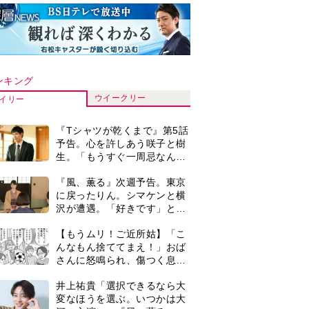
ンキング
ウイークリー
イリー
『Tシャツが乾くまで』第5話
予告。心を許しあう咲子と樹
生。「もうすぐ一周忌なんで
それが過ぎたら…」＜ネタバ
『風、薫る』次週予告。東京
レあり＞
に戻ったりん。シマケンと横
沢が遭遇。「好きです」と告
げたのは…
【もうムリ！ご近所姑】「こ
んなもん捨ててまえ！」おば
さんに怒鳴られ、傷つく息
子。私たちが取った行動は…
井上祐貴「選択できるなら大
【第3話】
変なほうを選ぶ。いつかは大