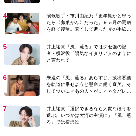
4
演歌歌手・市川由紀乃「更年期かと思っ
たら〈卵巣がん〉だった。９ヵ月の闘病
を経て復帰。若くして逝った兄の手紙を
今も支えに」【2026上半期BEST】
5
井上祐貴『風、薫る』ではクセ強の記
者・横沢役「陽気なイタリア人のように
と言われて」
6
来週の『風、薫る』あらすじ。派出看護
を軌道に乗せようと懸命に働く直美。そ
してついに＜あの人＞が…＜ネタバレあ
り＞
7
井上祐貴「選択できるなら大変なほうを
選ぶ。いつかは大河の主演に」『風、薫
る』では横沢役