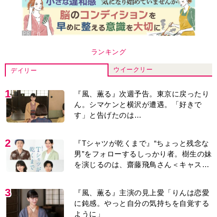
ランキング
ウイークリー
デイリー
1
『風、薫る』次週予告。東京に戻ったり
ん。シマケンと横沢が遭遇。「好きで
す」と告げたのは…
2
『Tシャツが乾くまで』“ちょっと残念な
男”をフォローするしっかり者。樹生の妹
を演じるのは、齋藤飛鳥さん＜キャスト
紹介＞
3
『風、薫る』主演の見上愛「りんは恋愛
に鈍感。やっと自分の気持ちを自覚する
ように」