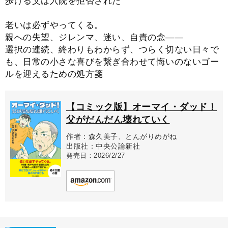
歩ける父は入院を拒否された
老いは必ずやってくる。
親への失望、ジレンマ、迷い、自責の念――
選択の連続、終わりもわからず、つらく切ない日々で
も、日常の小さな喜びを繋ぎ合わせて悔いのないゴー
ルを迎えるための処方箋
【コミック版】オーマイ・ダッド！
父がだんだん壊れていく
作者：森久美子、とんがりめがね
出版社：中央公論新社
発売日：2026/2/27