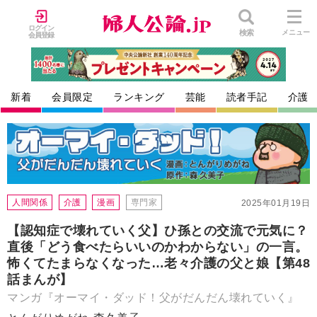
ログイン
検索
メニュー
会員登録
新着
会員限定
ランキング
芸能
読者手記
介護
人間関係
介護
漫画
専門家
2025年01月19日
【認知症で壊れていく父】ひ孫との交流で元気に？
直後「どう食べたらいいのかわからない」の一言。
怖くてたまらなくなった…老々介護の父と娘【第48
話まんが】
マンガ『オーマイ・ダッド！父がだんだん壊れていく』