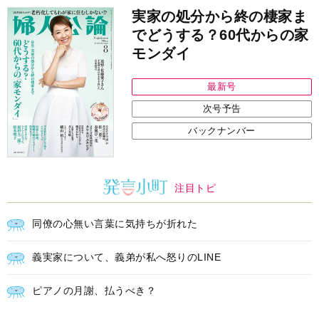
実家の処分から終の棲家ま
でどうする？60代からの家
モンダイ
最新号
次号予告
バックナンバー
注目トピ
同僚の心無い言葉に気持ちが折れた
義実家について、義弟が私へ怒りのLINE
ピアノの月謝、払うべき？