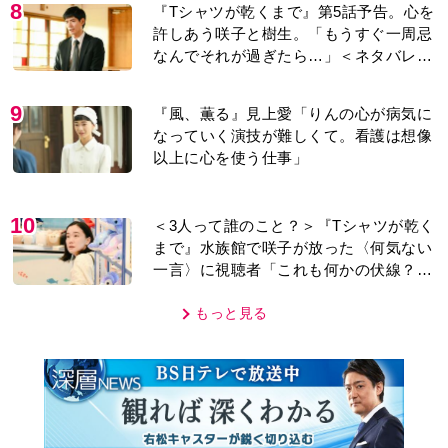
8
『Tシャツが乾くまで』第5話予告。心を
許しあう咲子と樹生。「もうすぐ一周忌
なんでそれが過ぎたら…」＜ネタバレあ
り＞
9
『風、薫る』見上愛「りんの心が病気に
なっていく演技が難しくて。看護は想像
以上に心を使う仕事」
10
＜3人って誰のこと？＞『Tシャツが乾く
まで』水族館で咲子が放った〈何気ない
一言〉に視聴者「これも何かの伏線？」
「子どもの話だと…」
もっと見る