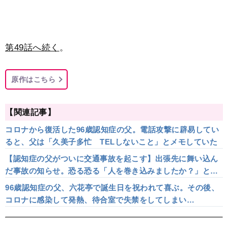
第49話へ続く
。
原作はこちら
【関連記事】
コロナから復活した96歳認知症の父。電話攻撃に辟易してい
ると、父は「久美子多忙 TELしないこと」とメモしていた
【認知症の父がついに交通事故を起こす】出張先に舞い込ん
だ事故の知らせ。恐る恐る「人を巻き込みましたか？」と問
うと…老々介護の父と娘【第34話まんが】
96歳認知症の父、六花亭で誕生日を祝われて喜ぶ。その後、
コロナに感染して発熱、待合室で失禁をしてしまい…