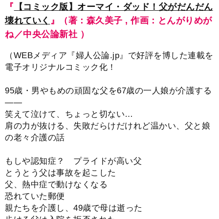
『
【コミック版】オーマイ・ダッド！父がだんだん
壊れていく
』（著：森久美子 , 作画：とんがりめが
ね／中央公論新社 ）
（WEBメディア『婦人公論.jp』で好評を博した連載を
電子オリジナルコミック化！
95歳・男やもめの頑固な父を67歳の一人娘が介護する
――
笑えて泣けて、ちょっと切ない…
肩の力が抜ける、失敗だらけだけれど温かい、父と娘
の老々介護の話
もしや認知症？ プライドが高い父
とうとう父は事故を起こした
父、熱中症で動けなくなる
恐れていた郵便
親たちを介護し、49歳で母は逝った