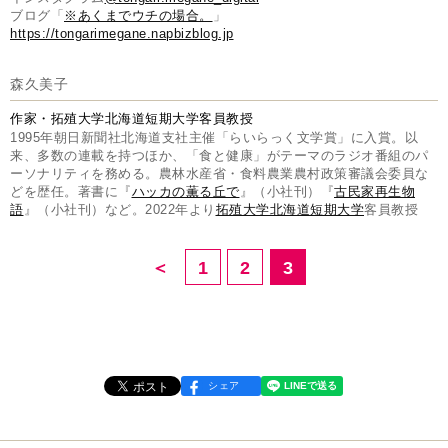
ブログ「
※あくまでウチの場合。
」
https://tongarimegane.napbizblog.jp
森久美子
作家・拓殖大学北海道短期大学客員教授
1995年朝日新聞社北海道支社主催「らいらっく文学賞」に入賞。以
来、多数の連載を持つほか、「食と健康」がテーマのラジオ番組のパ
ーソナリティを務める。農林水産省・食料農業農村政策審議会委員な
どを歴任。著書に『
ハッカの薫る丘で
』（小社刊）『
古民家再生物
語
』（小社刊）など。2022年より
拓殖大学北海道短期大学
客員教授
＜
1
2
3
シェア