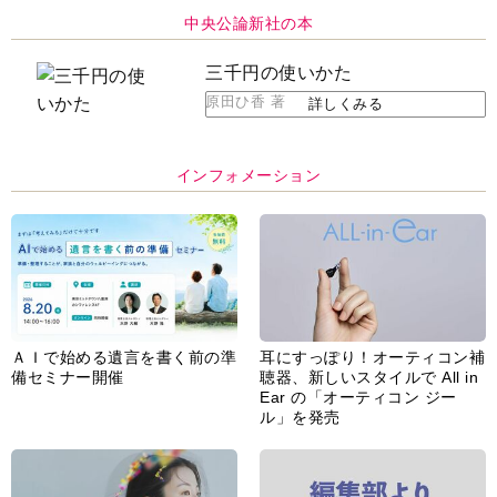
中央公論新社の本
三千円の使いかた
原田ひ香 著
詳しくみる
インフォメーション
ＡＩで始める遺言を書く前の準
耳にすっぽり！オーティコン補
備セミナー開催
聴器、新しいスタイルで All in
Ear の「オーティコン ジー
ル」を発売