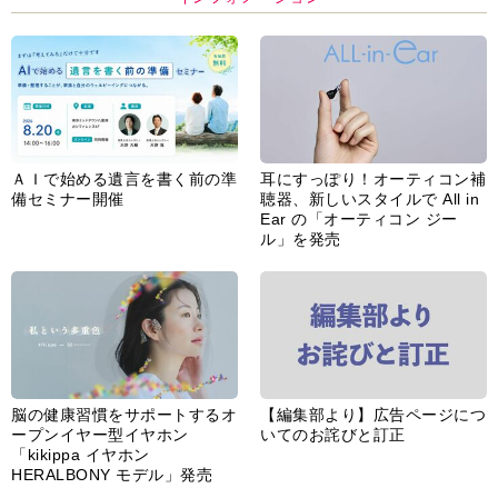
ＡＩで始める遺言を書く前の準
耳にすっぽり！オーティコン補
備セミナー開催
聴器、新しいスタイルで All in
Ear の「オーティコン ジー
ル」を発売
脳の健康習慣をサポートするオ
【編集部より】広告ページにつ
ープンイヤー型イヤホン
いてのお詫びと訂正
「kikippa イヤホン
HERALBONY モデル」発売