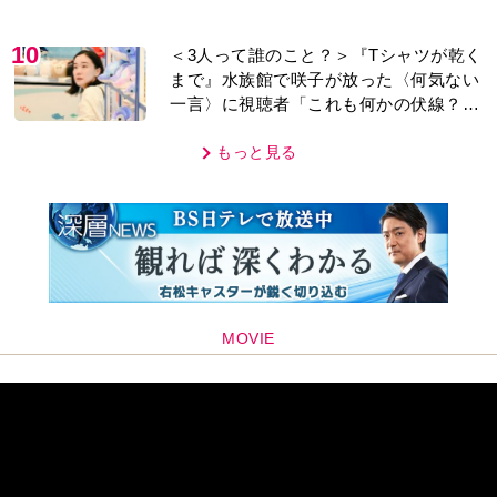
なり…
10
＜3人って誰のこと？＞『Tシャツが乾く
まで』水族館で咲子が放った〈何気ない
一言〉に視聴者「これも何かの伏線？」
「子どもの話だと…」
もっと見る
MOVIE