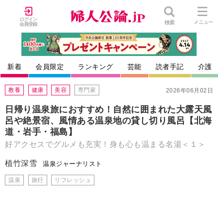
ログイン
検索
メニュー
会員登録
新着
会員限定
ランキング
芸能
読者手記
介護
教養
健康
美容
専門家
2026年06月02日
日帰り温泉旅におすすめ！自然に囲まれた大露天風
呂や絶景宿、風情ある温泉地の貸し切り風呂【北海
道・岩手・福島】
好アクセスでグルメも充実！身も心も温まる名湯＜１＞
植竹深雪
温泉ジャーナリスト
温泉
旅行
リフレッシュ