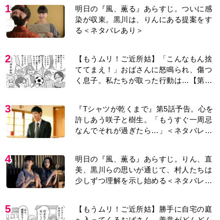
1
明日の『風、薫る』あらすじ。ついに感
染が収束。黒川は、りんにある提案をす
る＜ネタバレあり＞
2
【もうムリ！ご近所姑】「こんなもん捨
ててまえ！」おばさんに怒鳴られ、傷つ
く息子。私たちが取った行動は…【第3
話】
3
『Tシャツが乾くまで』第5話予告。心を
許しあう咲子と樹生。「もうすぐ一周忌
なんでそれが過ぎたら…」＜ネタバレあ
り＞
4
明日の『風、薫る』あらすじ。りん、直
美、黒川らの思いが通じて、村人たちは
少しずつ理解を示し始める＜ネタバレあ
り＞
5
【もうムリ！ご近所姑】勝手に自宅の庭
へ入ってくるおばさん。善意がどんどん