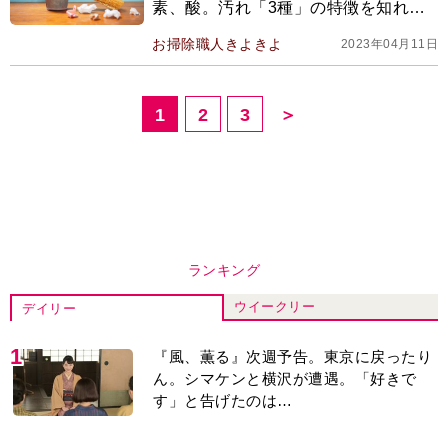
素、酸。汚れ「3種」の特徴を知れ
ば、場所別に何本もお掃除洗剤を買う
お掃除職人きよきよ
2023年04月11日
必要もナシ
1
2
3
＞
ランキング
ウイークリー
デイリー
1
『風、薫る』次週予告。東京に戻ったり
ん。シマケンと横沢が遭遇。「好きで
す」と告げたのは…
2
『Tシャツが乾くまで』“ちょっと残念な
男”をフォローするしっかり者。樹生の妹