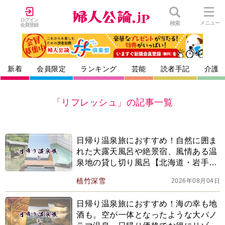
ログイン
検索
メニュー
会員登録
新着
会員限定
ランキング
芸能
読者手記
介護
「リフレッシュ」の記事一覧
日帰り温泉旅におすすめ！自然に囲ま
れた大露天風呂や絶景宿、風情ある温
泉地の貸し切り風呂【北海道・岩手・
福島】【2026上半期BEST】
植竹深雪
2026年08月04日
日帰り温泉旅におすすめ！海の幸も地
酒も。空が一体となったような大パノ