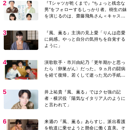
を演じるのは、齋藤飛鳥さん＜キャスト
紹介＞
3
『風、薫る』主演の見上愛「りんは恋愛
に鈍感。やっと自分の気持ちを自覚する
ように」
4
演歌歌手・市川由紀乃「更年期かと思っ
たら〈卵巣がん〉だった。９ヵ月の闘病
を経て復帰。若くして逝った兄の手紙を
今も支えに」【2026上半期BEST】
5
井上祐貴『風、薫る』ではクセ強の記
者・横沢役「陽気なイタリア人のように
と言われて」
6
来週の『風、薫る』あらすじ。派出看護
を軌道に乗せようと懸命に働く直美。そ
してついに＜あの人＞が…＜ネタバレあ
り＞