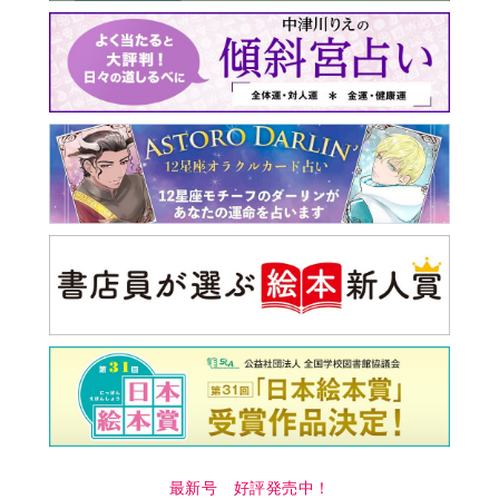
最新号 好評発売中！
実家の処分から終の棲家ま
でどうする？60代からの家
モンダイ
最新号
次号予告
バックナンバー
注目トピ