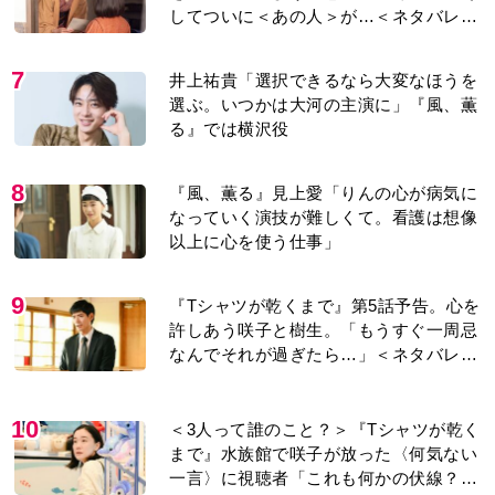
7
井上祐貴「選択できるなら大変なほうを
選ぶ。いつかは大河の主演に」『風、薫
る』では横沢役
8
『風、薫る』見上愛「りんの心が病気に
なっていく演技が難しくて。看護は想像
以上に心を使う仕事」
9
『Tシャツが乾くまで』第5話予告。心を
許しあう咲子と樹生。「もうすぐ一周忌
なんでそれが過ぎたら…」＜ネタバレあ
り＞
10
＜3人って誰のこと？＞『Tシャツが乾く
まで』水族館で咲子が放った〈何気ない
一言〉に視聴者「これも何かの伏線？」
「子どもの話だと…」
もっと見る