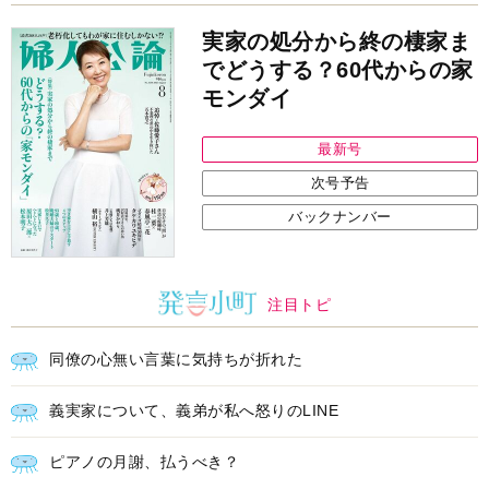
同僚の心無い言葉に気持ちが折れた
義実家について、義弟が私へ怒りのLINE
ピアノの月謝、払うべき？
中央公論新社の本
いじめのある世界に生きる君たち
へ
いじめられっ子だった精神科医の贈る
言葉
詳しくみる
中井久夫 著
インフォメーション