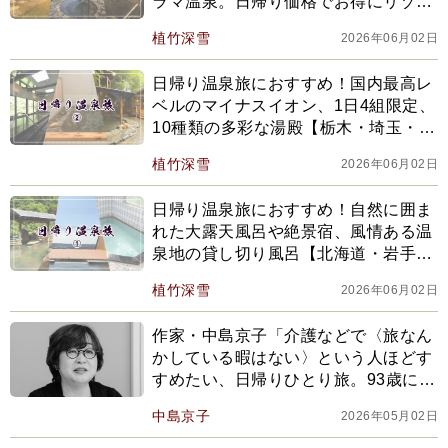
ラマ温泉。日帰り価格でお得にリゾー
ト感【福井・兵庫・大分】
植竹深雪
2026年06月02日
日帰り温泉旅におすすめ！国内最高レ
ベルのマイナスイオン、1日4組限定、
10種類の多彩な湯殿【栃木・埼玉・神
奈川】
植竹深雪
2026年06月02日
日帰り温泉旅におすすめ！自然に囲ま
れた大露天風呂や絶景宿、風情ある温
泉地の貸し切り風呂【北海道・岩手・
福島】
植竹深雪
2026年06月02日
作家・中島京子「介護などで〈旅なん
かしている暇はない〉という人ほどす
すめたい、日帰りひとり旅。93歳にな
った母と夫と3人ぐらしに煮詰まっ
中島京子
2026年05月02日
て…」