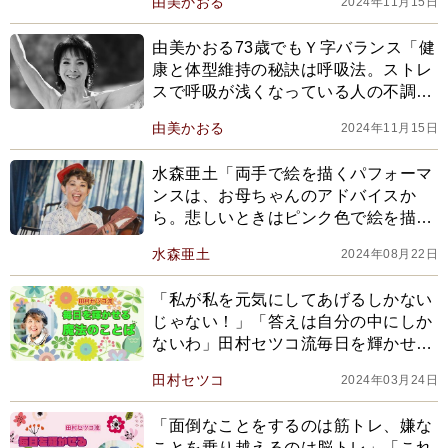
由美かおる
2024年11月15日
由美かおる73歳でもＹ字バランス「健
康と体型維持の秘訣は呼吸法。ストレ
スで呼吸が浅くなっている人の不調
に、座ってでもできる《コア呼吸》
由美かおる
2024年11月15日
を」
水森亜土「両手で絵を描くパフォーマ
ンスは、お母ちゃんのアドバイスか
ら。悲しいときはピンク色で絵を描い
て。今はお風呂で歌を歌っているとき
水森亜土
2024年08月22日
が幸せ」
「私が私を元気にしてあげるしかない
じゃない！」「答えは自分の中にしか
ないわ」田村セツコ流毎日を輝かせる
《魔法のことば》
田村セツコ
2024年03月24日
「面倒なことをするのは筋トレ、嫌な
ことを乗り越えるのは脳トレ」「これ