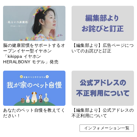
あなたのペット自慢を教えてく
【編集部より】公式アドレスの
ださい！
不正利用について
インフォメーション一覧
婦人公論とは
サイトポリシー／データの収集と利用について
「ｆｆ倶楽部」会員規約
「ｆｆ倶楽部」よくあるご質問
お問い合わせ
広告掲載
CHUOKORON-SHINSHA,INC.All right reserved