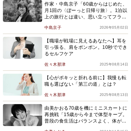
作家・中島京子「60歳からはじめた、
月1回の〈ぼーっと日帰り旅〉。1泊以
上の旅行とは違い、思い立ってフラッ
と出かけられるのがいいところ」
中島京子
2026年05月02日
【職場が戦場に見えるあなたへ】耳を
引っ張る、肩をポンポン。10秒ででき
るセルフケア
佐々木那津
2025年08月14日
【心がポキッと折れる前に】我慢も転
職も選ばない「第三の道」とは？
佐々木那津
2025年08月13日
由美かおる70歳を機にミニスカートに
再挑戦「15歳から今まで体型キープ。
普段の食生活はバランスよく、体が欲
したら甘いものもお酒も遠慮なく」