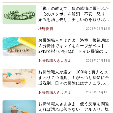
「禅」の教えで、負の感情に覆われた
「心のメタボ」を解消！不安・怒り・
妬みを消し去り、美しい心を取り戻す
7つの習慣
枡野俊明
2023年05月12日
お掃除職人きよきよ 浴室、換気扇は
３分掃除でキレイをキープがベスト！
2種の洗剤があれば、トイレ掃除の
「ゴシゴシ」も不要です
お掃除職人きよきよ
2023年04月13日
お掃除職人が選ぶ「100均で買える水
まわり７つ道具」！がっつり掃除に合
成洗剤、日々の掃除にはナチュラル系
洗剤を勧める理由とは
お掃除職人きよきよ
2023年04月12日
お掃除職人きよきよ 使う洗剤を間違
えれば汚れは落ちない！アルカリ、塩