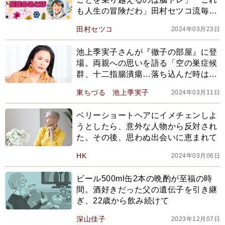
も人生の冒険だわ」田村セツコ流毎日
を輝かせる《魔法のことば》
田村セツコ
2024年03月23日
池上季実子さんが『徹子の部屋』に登
場。両親への思いを語る「空の巣症候
群、十二指腸潰瘍…落ち込んだ時は、
とことん悩みに向き合って」
東ちづる
池上季実子
2024年03月11日
ベリーショートヘアにイメチェンしよ
うとしたら、意外な人物から反対され
た。その後、思わぬ出会いに恵まれて
HK
2024年03月06日
ビール500ml缶2本の晩酌が至福の時
間。酒好きだった父の遺伝子を引き継
ぎ、22歳から飲み続けて
深山佳子
2023年12月07日