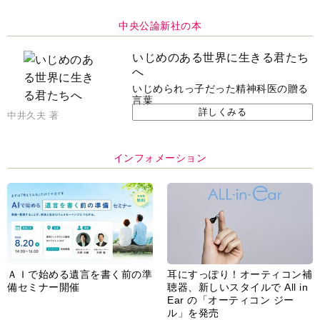
ＡＩで始める遺言を書く前の準
耳にすっぽり！オーティコン補
備セミナー開催
聴器、新しいスタイルで All in
Ear の「オーティコン ジー
ル」を発売
脳の健康習慣をサポートするオ
【編集部より】広告ページにつ
ープンイヤー型イヤホン
いてのお詫びと訂正
「kikippa イヤホン
HERALBONY モデル」発売