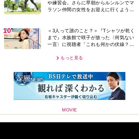
や練習会。さらに早朝からルンルンでマ
ラソン仲間の女性をお迎えに行くように
なり…
10
＜3人って誰のこと？＞『Tシャツが乾く
まで』水族館で咲子が放った〈何気ない
一言〉に視聴者「これも何かの伏線？」
「子どもの話だと…」
もっと見る
MOVIE