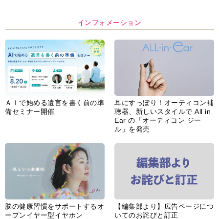
インフォメーション
ＡＩで始める遺言を書く前の準
耳にすっぽり！オーティコン補
備セミナー開催
聴器、新しいスタイルで All in
Ear の「オーティコン ジー
ル」を発売
脳の健康習慣をサポートするオ
【編集部より】広告ページにつ
ープンイヤー型イヤホン
いてのお詫びと訂正