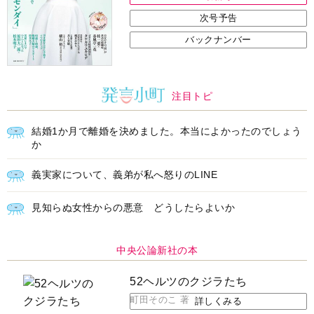
次号予告
バックナンバー
注目トピ
結婚1か月で離婚を決めました。本当によかったのでしょう
か
義実家について、義弟が私へ怒りのLINE
見知らぬ女性からの悪意 どうしたらよいか
中央公論新社の本
52ヘルツのクジラたち
町田そのこ 著
詳しくみる