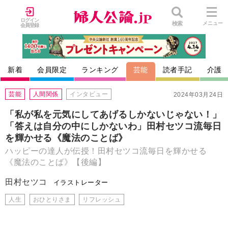
ログイン
検索
メニュー
会員登録
新着
会員限定
ランキング
芸能
読者手記
介護
芸能
人間関係
インタビュー
2024年03月24日
「私が私を元気にしてあげるしかないじゃない！」
「答えは自分の中にしかないわ」田村セツコ流毎日
を輝かせる《魔法のことば》
ハッピーの達人が伝授！田村セツコ流毎日を輝かせる
《魔法のことば》【後編】
田村セツコ
イラストレーター
人生
おひとりさま
リフレッシュ