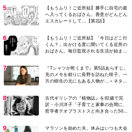
5
【もうムリ！ご近所姑】勝手に自宅の庭
へ入ってくるおばさん。善意がどんどん
エスカレートして…【第2話】
6
【もうムリ！ご近所姑】「今日はどこ行
くん？」出かける度に聞いてくる近所の
おばさん。毎日監視される生活が始ま
り…【第1話】
7
『Tシャツが乾くまで』第5話あらすじ。
充のメモを頼りに長野を訪ねた咲子。一
方の樹生の元にもある人物が…＜ネタバ
レあり＞
8
古代ギリシアの『植物誌』を82歳で完
訳・小川洋子「子育てと家事の合間に、
哲学者テオプラストスと向き合った50
年」
9
マラソンを始めた夫。休みはいつも大会