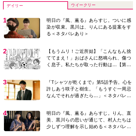
ウイークリー
デイリー
1
明日の『風、薫る』あらすじ。ついに感
染が収束。黒川は、りんにある提案をす
る＜ネタバレあり＞
2
【もうムリ！ご近所姑】「こんなもん捨
ててまえ！」おばさんに怒鳴られ、傷つ
く息子。私たちが取った行動は…【第3
話】
3
『Tシャツが乾くまで』第5話予告。心を
許しあう咲子と樹生。「もうすぐ一周忌
なんでそれが過ぎたら…」＜ネタバレあ
り＞
4
明日の『風、薫る』あらすじ。りん、直
美、黒川らの思いが通じて、村人たちは
少しずつ理解を示し始める＜ネタバレあ
り＞