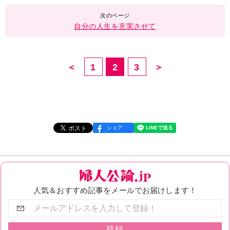
自分の人生を充実させて
＜
1
2
3
＞
シェア