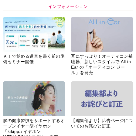
インフォメーション
ＡＩで始める遺言を書く前の準
耳にすっぽり！オーティコン補
備セミナー開催
聴器、新しいスタイルで All in
Ear の「オーティコン ジー
ル」を発売
脳の健康習慣をサポートするオ
【編集部より】広告ページにつ
ープンイヤー型イヤホン
いてのお詫びと訂正
「kikippa イヤホン