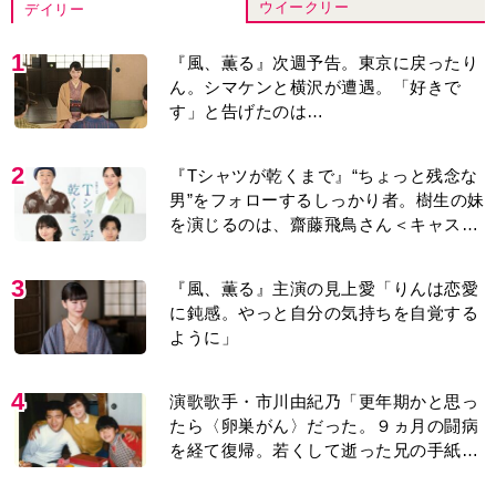
ウイークリー
デイリー
1
『風、薫る』次週予告。東京に戻ったり
ん。シマケンと横沢が遭遇。「好きで
す」と告げたのは…
2
『Tシャツが乾くまで』“ちょっと残念な
男”をフォローするしっかり者。樹生の妹
を演じるのは、齋藤飛鳥さん＜キャスト
紹介＞
3
『風、薫る』主演の見上愛「りんは恋愛
に鈍感。やっと自分の気持ちを自覚する
ように」
4
演歌歌手・市川由紀乃「更年期かと思っ
たら〈卵巣がん〉だった。９ヵ月の闘病
を経て復帰。若くして逝った兄の手紙を
今も支えに」【2026上半期BEST】