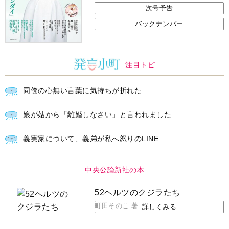
次号予告
バックナンバー
注目トピ
同僚の心無い言葉に気持ちが折れた
娘が姑から「離婚しなさい」と言われました
義実家について、義弟が私へ怒りのLINE
中央公論新社の本
52ヘルツのクジラたち
町田そのこ 著
詳しくみる