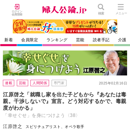
ログイン
検索
メニュー
会員登録
新着
会員限定
ランキング
芸能
読者手記
介護
連載
芸能
人間関係
専門家
2025年02月16日
江原啓之「就職し家を出た子どもから『あなたは毒
親。干渉しないで』宣言。どう対応するかで、毒親
度がわかる」
「幸せぐせ」を身につけよう〈38〉
江原啓之
スピリチュアリスト、オペラ歌手