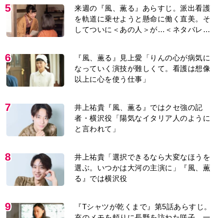
5
来週の『風、薫る』あらすじ。派出看護
を軌道に乗せようと懸命に働く直美。そ
してついに＜あの人＞が…＜ネタバレあ
り＞
6
『風、薫る』見上愛「りんの心が病気に
なっていく演技が難しくて。看護は想像
以上に心を使う仕事」
7
井上祐貴『風、薫る』ではクセ強の記
者・横沢役「陽気なイタリア人のように
と言われて」
8
井上祐貴「選択できるなら大変なほうを
選ぶ。いつかは大河の主演に」『風、薫
る』では横沢役
9
『Tシャツが乾くまで』第5話あらすじ。
充のメモを頼りに長野を訪ねた咲子。一