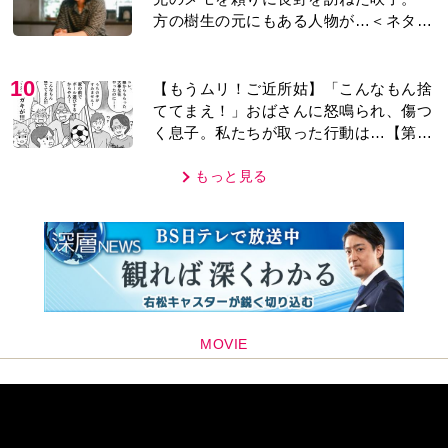
方の樹生の元にもある人物が…＜ネタバ
レあり＞
10
【もうムリ！ご近所姑】「こんなもん捨
ててまえ！」おばさんに怒鳴られ、傷つ
く息子。私たちが取った行動は…【第3
話】
もっと見る
MOVIE