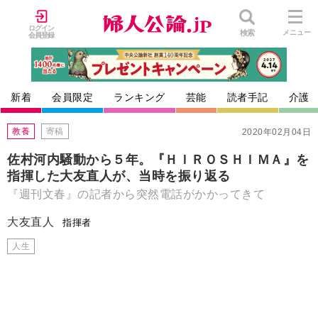
ログイン
検索
メニュー
会員登録
新着
会員限定
ランキング
芸能
読者手記
介護
教養
寄稿
2020年02月04日
佐村河内騒動から５年。『ＨＩＲＯＳＨＩＭＡ』を
指揮した大友直人が、当時を振り返る
『週刊文春』の記者から突然電話がかかってきて
大友直人
指揮者
人生