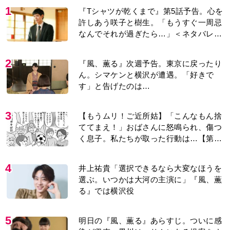
1
『Tシャツが乾くまで』第5話予告。心を
許しあう咲子と樹生。「もうすぐ一周忌
なんでそれが過ぎたら…」＜ネタバレあ
り＞
2
『風、薫る』次週予告。東京に戻ったり
ん。シマケンと横沢が遭遇。「好きで
す」と告げたのは…
3
【もうムリ！ご近所姑】「こんなもん捨
ててまえ！」おばさんに怒鳴られ、傷つ
く息子。私たちが取った行動は…【第3
話】
4
井上祐貴「選択できるなら大変なほうを
選ぶ。いつかは大河の主演に」『風、薫
る』では横沢役
5
明日の『風、薫る』あらすじ。ついに感