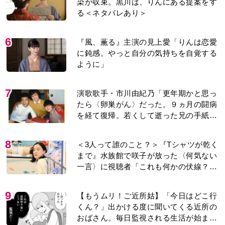
染が収束。黒川は、りんにある提案をす
る＜ネタバレあり＞
6
『風、薫る』主演の見上愛「りんは恋愛
に鈍感。やっと自分の気持ちを自覚する
ように」
7
演歌歌手・市川由紀乃「更年期かと思っ
たら〈卵巣がん〉だった。９ヵ月の闘病
を経て復帰。若くして逝った兄の手紙を
今も支えに」【2026上半期BEST】
8
＜3人って誰のこと？＞『Tシャツが乾く
まで』水族館で咲子が放った〈何気ない
一言〉に視聴者「これも何かの伏線？」
「子どもの話だと…」
9
【もうムリ！ご近所姑】「今日はどこ行
くん？」出かける度に聞いてくる近所の
おばさん。毎日監視される生活が始ま