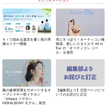
インフォメーション
ＡＩで始める遺言を書く前の準
耳にすっぽり！オーティコン補
備セミナー開催
聴器、新しいスタイルで All in
Ear の「オーティコン ジー
ル」を発売
脳の健康習慣をサポートするオ
【編集部より】広告ページにつ
ープンイヤー型イヤホン
いてのお詫びと訂正
「kikippa イヤホン
HERALBONY モデル」発売