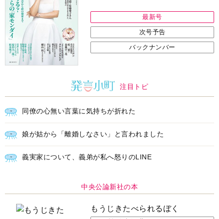
最新号
次号予告
バックナンバー
注目トピ
同僚の心無い言葉に気持ちが折れた
娘が姑から「離婚しなさい」と言われました
義実家について、義弟が私へ怒りのLINE
中央公論新社の本
もうじきたべられるぼく