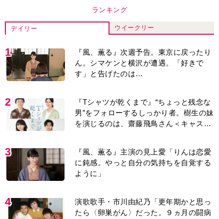
ランキング
ウイークリー
デイリー
1
『風、薫る』次週予告。東京に戻ったり
ん。シマケンと横沢が遭遇。「好きで
す」と告げたのは…
2
『Tシャツが乾くまで』“ちょっと残念な
男”をフォローするしっかり者。樹生の妹
を演じるのは、齋藤飛鳥さん＜キャスト
紹介＞
3
『風、薫る』主演の見上愛「りんは恋愛
に鈍感。やっと自分の気持ちを自覚する
ように」
4
演歌歌手・市川由紀乃「更年期かと思っ
たら〈卵巣がん〉だった。９ヵ月の闘病