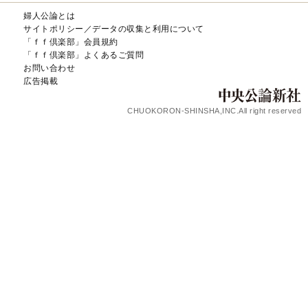
婦人公論とは
サイトポリシー／データの収集と利用について
「ｆｆ倶楽部」会員規約
「ｆｆ倶楽部」よくあるご質問
お問い合わせ
広告掲載
CHUOKORON-SHINSHA,INC.All right reserved