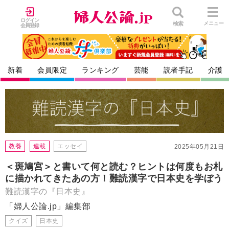
ログイン
検索
メニュー
会員登録
新着
会員限定
ランキング
芸能
読者手記
介護
教養
連載
エッセイ
2025年05月21日
＜斑鳩宮＞と書いて何と読む？ヒントは何度もお札
に描かれてきたあの方！難読漢字で日本史を学ぼう
難読漢字の『日本史』
「婦人公論.jp」編集部
クイズ
日本史