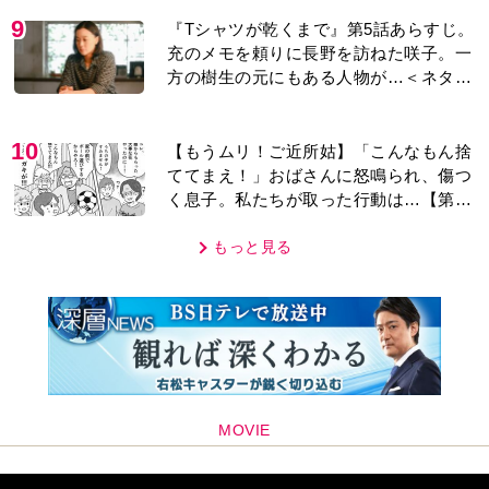
9
『Tシャツが乾くまで』第5話あらすじ。
充のメモを頼りに長野を訪ねた咲子。一
方の樹生の元にもある人物が…＜ネタバ
レあり＞
10
【もうムリ！ご近所姑】「こんなもん捨
ててまえ！」おばさんに怒鳴られ、傷つ
く息子。私たちが取った行動は…【第3
話】
もっと見る
MOVIE