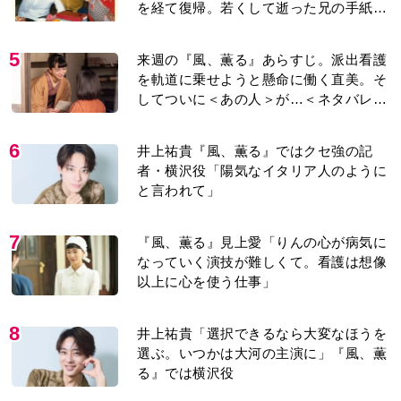
を経て復帰。若くして逝った兄の手紙を
今も支えに」【2026上半期BEST】
5
来週の『風、薫る』あらすじ。派出看護
を軌道に乗せようと懸命に働く直美。そ
してついに＜あの人＞が…＜ネタバレあ
り＞
6
井上祐貴『風、薫る』ではクセ強の記
者・横沢役「陽気なイタリア人のように
と言われて」
7
『風、薫る』見上愛「りんの心が病気に
なっていく演技が難しくて。看護は想像
以上に心を使う仕事」
8
井上祐貴「選択できるなら大変なほうを
選ぶ。いつかは大河の主演に」『風、薫
る』では横沢役