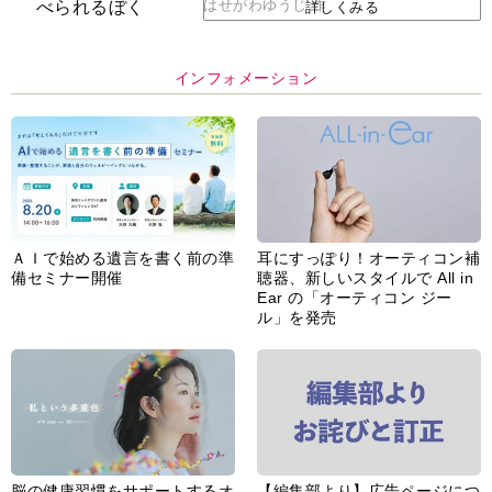
はせがわゆうじ 作
詳しくみる
インフォメーション
ＡＩで始める遺言を書く前の準
耳にすっぽり！オーティコン補
備セミナー開催
聴器、新しいスタイルで All in
Ear の「オーティコン ジー
ル」を発売
脳の健康習慣をサポートするオ
【編集部より】広告ページにつ