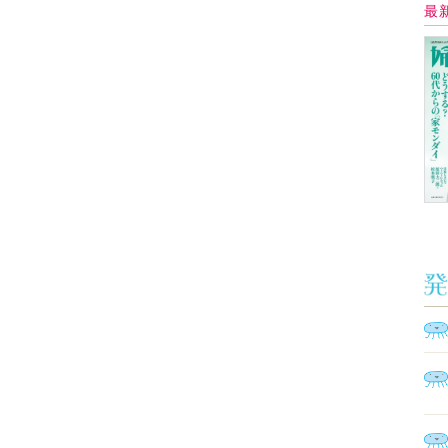
Ａ
く
催
脳
ト
型イ
ヤホ
モ