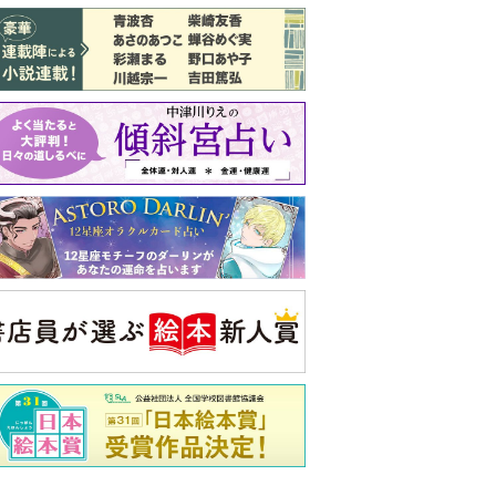
バックナンバー
注目トピ
義実家について、義弟が私へ怒りのLINE
結婚1か月で離婚を決めました。本当に
よかったのでしょうか
ピアノの月謝、払うべき？
央公論新社の本
もうじきたべられるぼく
はせがわゆうじ 作
詳しくみる
ンフォメーション