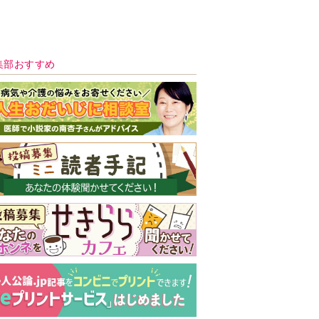
新号 好評発売中！
実家の処分から終
の棲家までどうす
る？60代からの家
モンダイ
最新号
次号予告