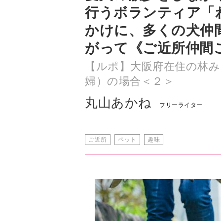
がって《ご近所仲間
【ルポ】大阪府在住の林み
婦）の場合＜２＞
丸山あかね
フリーライター
ご近所
ペット
趣味