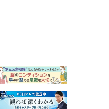
ンキング
ウイークリー
イリー
『Tシャツが乾くまで』第5話
予告。心を許しあう咲子と樹
生。「もうすぐ一周忌なんで
それが過ぎたら…」＜ネタバ
『風、薫る』次週予告。東京
レあり＞
に戻ったりん。シマケンと横
沢が遭遇。「好きです」と告
げたのは…
【もうムリ！ご近所姑】「こ
んなもん捨ててまえ！」おば
さんに怒鳴られ、傷つく息
子。私たちが取った行動は…
井上祐貴「選択できるなら大
【第3話】
変なほうを選ぶ。いつかは大