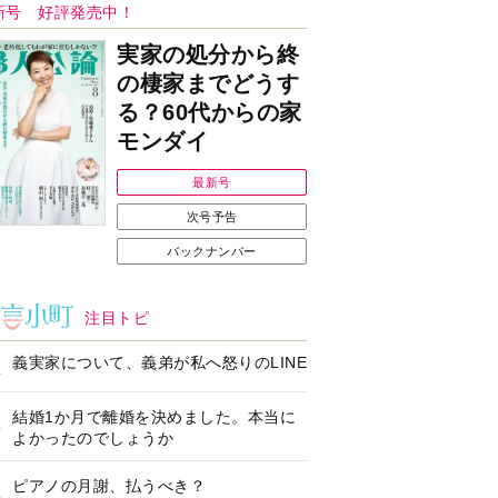
Ｉで始める遺言を書
耳にすっぽり！オーテ
前の準備セミナー開
ィコン補聴器、新しい
スタイルで All in Ear
の「オーティコン ジー
ル」を発売
の健康習慣をサポー
【編集部より】広告ペ
するオープンイヤー
ージについてのお詫び
ヤホン「kikippa イ
と訂正
ン HERALBONY
デル」発売