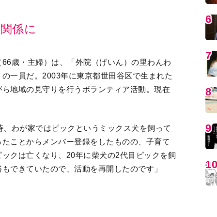
66歳・主婦）は、「外院（げいん）の里わんわ
の一員だ。2003年に東京都世田谷区で生まれた
がら地域の見守りを行うボランティア活動。現在
MO
時、わが家ではピックというミックス犬を飼って
ったことからメンバー登録をしたものの、子育て
ックは亡くなり、20年に柴犬の2代目ピックを飼
裕もできていたので、活動を再開したのです」
、現在40人と46匹ほど。市から貸与される腕章か
編
近所の公園に集合する。といっても、都合がつく
が特徴だ。