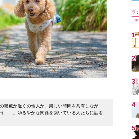
5
6
7
の親戚か近くの他人か。楽しい時間を共有しなが
8
う――。ゆるやかな関係を築いている人たちに話を
9
関係に
1