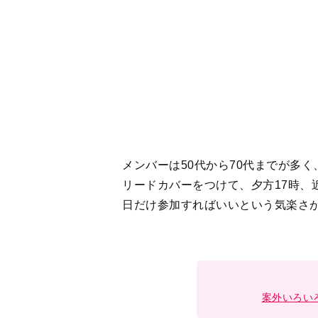
案外いろい
1