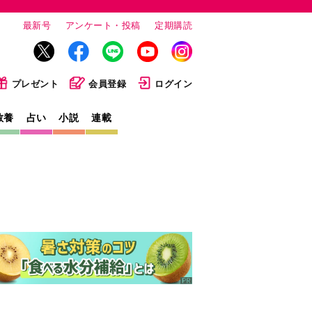
最新号
アンケート・投稿
定期購読
プレゼント
会員登録
ログイン
教養
占い
小説
連載