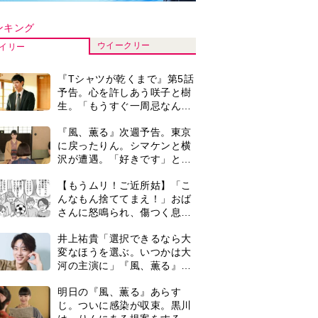
河の主演に」『風、薫る』で
は横沢役
明日の『風、薫る』あらす
じ。ついに感染が収束。黒川
は、りんにある提案をする＜
ネタバレあり＞
『風、薫る』主演の見上愛
「りんは恋愛に鈍感。やっと
自分の気持ちを自覚するよう
に」
演歌歌手・市川由紀乃「更年
期かと思ったら〈卵巣がん〉
だった。９ヵ月の闘病を経て
復帰。若くして逝った兄の手
＜3人って誰のこと？＞『Tシ
紙を今も支えに」【2026上半
ャツが乾くまで』水族館で咲
期BEST】
子が放った〈何気ない一言〉
に視聴者「これも何かの伏
【もうムリ！ご近所姑】「今
線？」「子どもの話だと…」
日はどこ行くん？」出かける
度に聞いてくる近所のおばさ
ん。毎日監視される生活が始
0
【もうムリ！ご近所姑】勝手
まり…【第1話】
に自宅の庭へ入ってくるおば