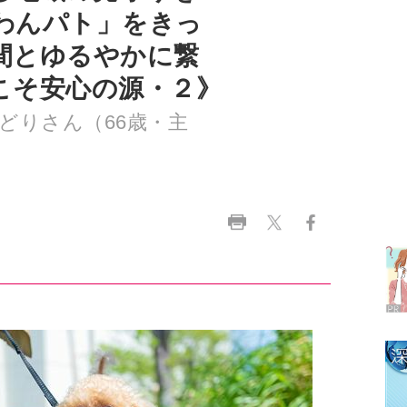
こそ安心の源・２》
どりさん（66歳・主
ラ
デ
1
2
3
4