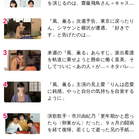
を演じるのは、齋藤飛鳥さん＜キャスト
紹介＞
2
『風、薫る』次週予告。東京に戻ったり
ん。シマケンと横沢が遭遇。「好きで
す」と告げたのは…
3
来週の『風、薫る』あらすじ。派出看護
を軌道に乗せようと懸命に働く直美。そ
してついに＜あの人＞が…＜ネタバレあ
り＞
4
『風、薫る』主演の見上愛「りんは恋愛
に鈍感。やっと自分の気持ちを自覚する
ように」
5
演歌歌手・市川由紀乃「更年期かと思っ
たら〈卵巣がん〉だった。９ヵ月の闘病
を経て復帰。若くして逝った兄の手紙を
今も支えに」【2026上半期BEST】