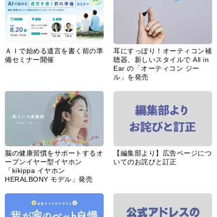
ＡＩで始める遺言を書く前の準
耳にすっぽり！オーティコン補
備セミナー開催
聴器、新しいスタイルで All in
Ear の「オーティコン ジー
ル」を発売
脳の健康習慣をサポートするオ
【編集部より】広告ページにつ
ープンイヤー型イヤホン
いてのお詫びと訂正
「kikippa イヤホン
HERALBONY モデル」発売