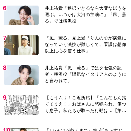
6
井上祐貴「選択できるなら大変なほうを
選ぶ。いつかは大河の主演に」『風、薫
る』では横沢役
7
『風、薫る』見上愛「りんの心が病気に
なっていく演技が難しくて。看護は想像
以上に心を使う仕事」
8
井上祐貴『風、薫る』ではクセ強の記
者・横沢役「陽気なイタリア人のように
と言われて」
9
【もうムリ！ご近所姑】「こんなもん捨
ててまえ！」おばさんに怒鳴られ、傷つ
く息子。私たちが取った行動は…【第3
話】
10
『Tシャツが乾くまで』第5話あらすじ。