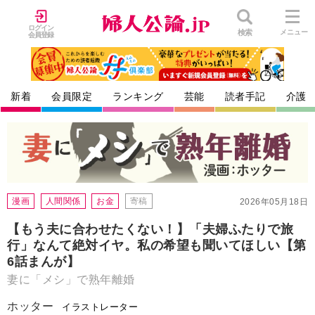
ログイン
検索
メニュー
会員登録
新着
会員限定
ランキング
芸能
読者手記
介護
漫画
人間関係
お金
寄稿
2026年05月18日
【もう夫に合わせたくない！】「夫婦ふたりで旅
行」なんて絶対イヤ。私の希望も聞いてほしい【第
6話まんが】
妻に「メシ」で熟年離婚
ホッター
イラストレーター