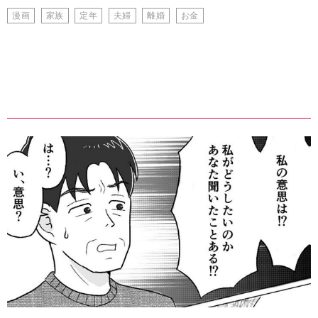
漫画
家族
定年
夫婦
離婚
お金