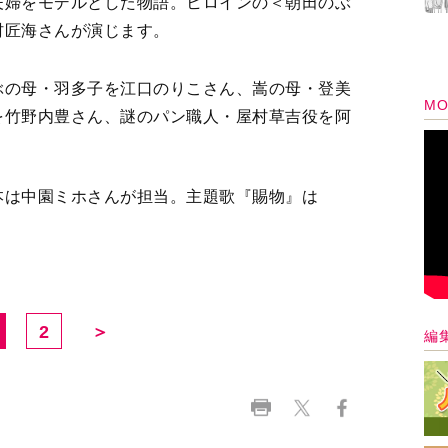
夫婦をモデルとした物語。ヒロインの＜朝田のぶ
村匠海さんが演じます。
ぶの母・羽多子を江口のりこさん、嵩の母・登美
MO
を竹野内豊さん、謎のパン職人・屋村草吉役を阿
本は中園ミホさんが担当。主題歌『賜物』は
2
＞
編