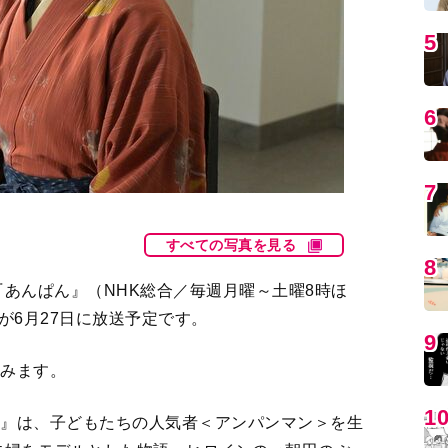
5
6
7
すべての写真を見る
8
あんぱん』（NHK総合／毎週月曜～土曜8時ほ
回が6月27日に放送予定です。
9
含みます。
1
ん』は、子どもたちの人気者＜アンパンマン＞を生