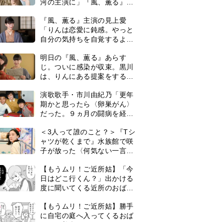
河の主演に」『風、薫る』で
は横沢役
『風、薫る』主演の見上愛
「りんは恋愛に鈍感。やっと
自分の気持ちを自覚するよう
に」
明日の『風、薫る』あらす
じ。ついに感染が収束。黒川
は、りんにある提案をする＜
ネタバレあり＞
演歌歌手・市川由紀乃「更年
期かと思ったら〈卵巣がん〉
だった。９ヵ月の闘病を経て
復帰。若くして逝った兄の手
＜3人って誰のこと？＞『Tシ
紙を今も支えに」【2026上半
ャツが乾くまで』水族館で咲
期BEST】
子が放った〈何気ない一言〉
に視聴者「これも何かの伏
【もうムリ！ご近所姑】「今
線？」「子どもの話だと…」
日はどこ行くん？」出かける
度に聞いてくる近所のおばさ
ん。毎日監視される生活が始
0
【もうムリ！ご近所姑】勝手
まり…【第1話】
に自宅の庭へ入ってくるおば