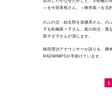
み出したやなせたかしと、小松暢の
＞を今田美桜さん、＜柳井嵩＞を北
のぶの父・結太郎を加瀬亮さん、の
子を松嶋菜々子さん、嵩の伯父・寛
部サダヲさんが演じます。
林田理沙アナウンサーが語りを、脚
RADWIMPSが手掛けています。
1