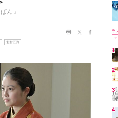
＞
んぱん』
ラ
デ
ん
北村匠海
1
2
3
4