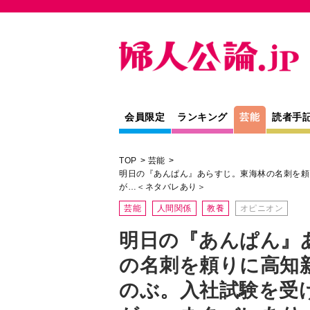
会員限定
ランキング
芸能
読者手
TOP
芸能
明日の『あんぱん』あらすじ。東海林の名刺を頼
が…＜ネタバレあり＞
芸能
人間関係
教養
オピニオン
明日の『あんぱん』
の名刺を頼りに高知
のぶ。入社試験を受