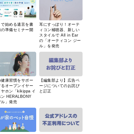
Ｉで始める遺言を書
耳にすっぽり！オーテ
前の準備セミナー開
ィコン補聴器、新しい
スタイルで All in Ear
の「オーティコン ジー
ル」を発売
の健康習慣をサポー
【編集部より】広告ペ
するオープンイヤー
ージについてのお詫び
ヤホン「kikippa イ
と訂正
ン HERALBONY
デル」発売