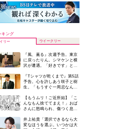
ンキング
ウイークリー
イリー
『風、薫る』次週予告。東京
に戻ったりん。シマケンと横
沢が遭遇。「好きです」と告
げたのは…
『Tシャツが乾くまで』第5話
予告。心を許しあう咲子と樹
生。「もうすぐ一周忌なんで
それが過ぎたら…」＜ネタバ
【もうムリ！ご近所姑】「こ
レあり＞
んなもん捨ててまえ！」おば
さんに怒鳴られ、傷つく息
子。私たちが取った行動は…
井上祐貴「選択できるなら大
【第3話】
変なほうを選ぶ。いつかは大