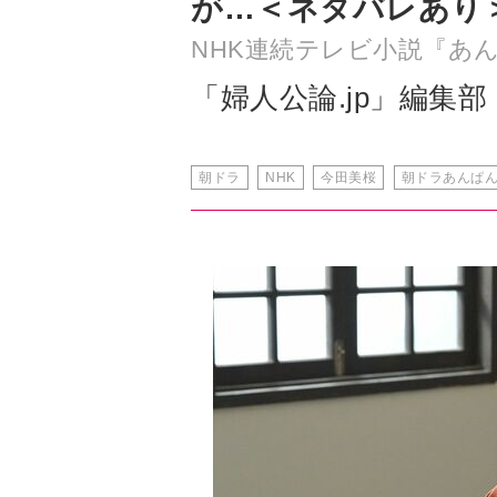
が…＜ネタバレあり
NHK連続テレビ小説『あ
「婦人公論.jp」編集部
朝ドラ
NHK
今田美桜
朝ドラあんぱ