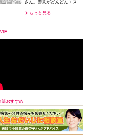
さん。善意がどんどんエスカ
レートして…【第2話】
もっと見る
VIE
集部おすすめ