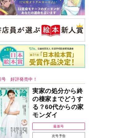
新号 好評発売中！
実家の処分から終
の棲家までどうす
る？60代からの家
モンダイ
最新号
次号予告