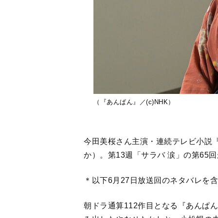
（『あんぱん』／(c)NHK）
今田美桜さん主演・連続テレビ小説『
か）。第13週「サラバ 涙」の第65
＊以下6月27日放送回のネタバレを
朝ドラ通算112作目となる『あんぱ