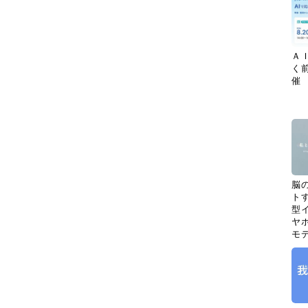
Ａ
く
催
脳
ト
型イ
ヤホ
モ