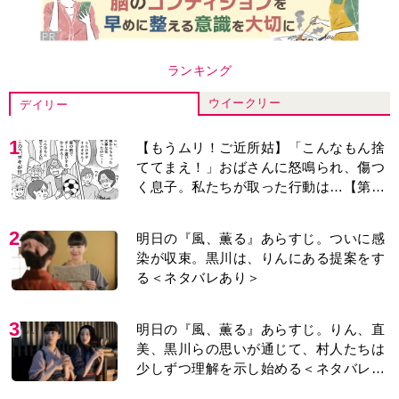
ランキング
ウイークリー
デイリー
1
【もうムリ！ご近所姑】「こんなもん捨
ててまえ！」おばさんに怒鳴られ、傷つ
く息子。私たちが取った行動は…【第3
話】
2
明日の『風、薫る』あらすじ。ついに感
染が収束。黒川は、りんにある提案をす
る＜ネタバレあり＞
3
明日の『風、薫る』あらすじ。りん、直
美、黒川らの思いが通じて、村人たちは
少しずつ理解を示し始める＜ネタバレあ
り＞