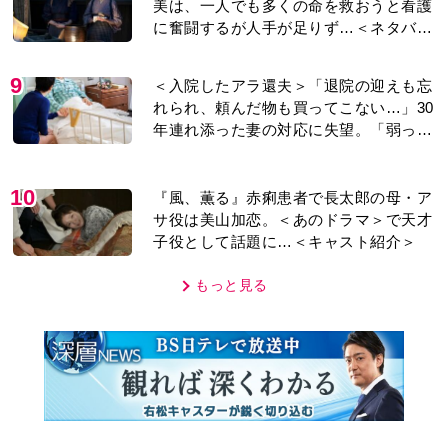
美は、一人でも多くの命を救おうと看護
に奮闘するが人手が足りず…＜ネタバレ
あり＞
9
＜入院したアラ還夫＞「退院の迎えも忘
れられ、頼んだ物も買ってこない…」30
年連れ添った妻の対応に失望。「弱った
時こそ助け合うのが夫婦では」との訴え
に女性たちの反応は…
10
『風、薫る』赤痢患者で長太郎の母・ア
サ役は美山加恋。＜あのドラマ＞で天才
子役として話題に…＜キャスト紹介＞
もっと見る