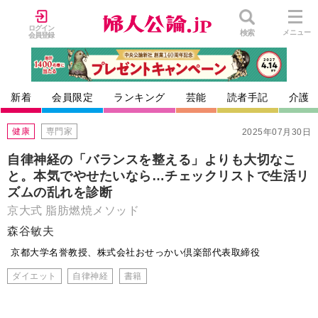
ログイン
検索
メニュー
会員登録
新着
会員限定
ランキング
芸能
読者手記
介護
健康
専門家
2025年07月30日
自律神経の「バランスを整える」よりも大切なこ
と。本気でやせたいなら…チェックリストで生活リ
ズムの乱れを診断
京大式 脂肪燃焼メソッド
森谷敏夫
京都大学名誉教授、株式会社おせっかい倶楽部代表取締役
ダイエット
自律神経
書籍