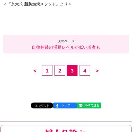
＜『京大式 脂肪燃焼メソッド』より＞
自律神経の活動レベルが低い若者も
＜
1
2
3
4
＞
シェア