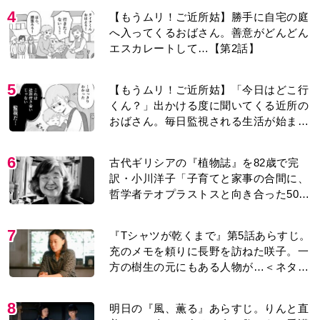
4
【もうムリ！ご近所姑】勝手に自宅の庭
へ入ってくるおばさん。善意がどんどん
エスカレートして…【第2話】
5
【もうムリ！ご近所姑】「今日はどこ行
くん？」出かける度に聞いてくる近所の
おばさん。毎日監視される生活が始ま
り…【第1話】
6
古代ギリシアの『植物誌』を82歳で完
訳・小川洋子「子育てと家事の合間に、
哲学者テオプラストスと向き合った50
年」
7
『Tシャツが乾くまで』第5話あらすじ。
充のメモを頼りに長野を訪ねた咲子。一
方の樹生の元にもある人物が…＜ネタバ
レあり＞
8
明日の『風、薫る』あらすじ。りんと直