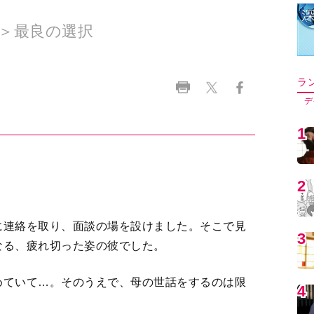
＞最良の選択
ラ
デ
1
2
に連絡を取り、面談の場を設けました。そこで見
3
なる、疲れ切った姿の彼でした。
めていて…。そのうえで、母の世話をするのは限
4