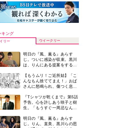
ンキング
ウイークリー
イリー
明日の『風、薫る』あらす
じ。ついに感染が収束。黒川
は、りんにある提案をする＜
ネタバレあり＞
【もうムリ！ご近所姑】「こ
んなもん捨ててまえ！」おば
さんに怒鳴られ、傷つく息
子。私たちが取った行動は…
『Tシャツが乾くまで』第5話
【第3話】
予告。心を許しあう咲子と樹
生。「もうすぐ一周忌なんで
それが過ぎたら…」＜ネタバ
明日の『風、薫る』あらす
レあり＞
じ。りん、直美、黒川らの思