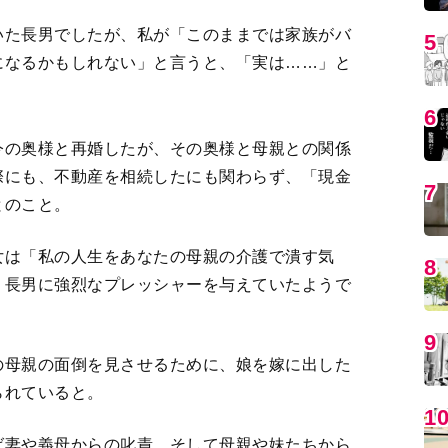
いた長男でしたが、私が「このままでは家族がバ
5
になるかもしれない」と言うと、「実は……」と
6
今の奥様と再婚したが、その奥様と母親との関係
際にも、不動産を相続したにも関わらず、「現金
7
とのこと。
女は「私の人生をあなたの母親の介護で潰す気
8
、長男に強烈なプレッシャーを与えていたようで
9
の母親の面倒を見させるために、娘を嫁に出した
られていると。
1
ば妻や義母からの叱責、そして母親や妹たちから