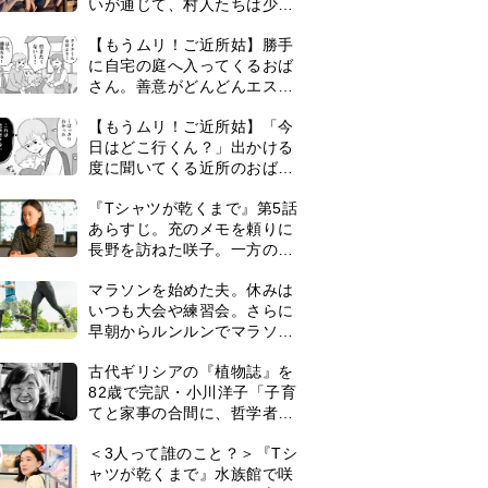
いが通じて、村人たちは少し
ずつ理解を示し始める＜ネタ
【もうムリ！ご近所姑】勝手
バレあり＞
に自宅の庭へ入ってくるおば
さん。善意がどんどんエスカ
レートして…【第2話】
【もうムリ！ご近所姑】「今
日はどこ行くん？」出かける
度に聞いてくる近所のおばさ
ん。毎日監視される生活が始
『Tシャツが乾くまで』第5話
まり…【第1話】
あらすじ。充のメモを頼りに
長野を訪ねた咲子。一方の樹
生の元にもある人物が…＜ネ
マラソンを始めた夫。休みは
タバレあり＞
いつも大会や練習会。さらに
早朝からルンルンでマラソン
仲間の女性をお迎えに行くよ
古代ギリシアの『植物誌』を
うになり…
82歳で完訳・小川洋子「子育
てと家事の合間に、哲学者テ
オプラストスと向き合った50
0
＜3人って誰のこと？＞『Tシ
年」
ャツが乾くまで』水族館で咲