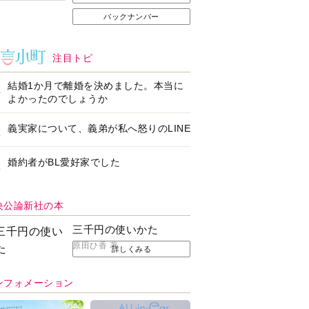
バックナンバー
注目トピ
結婚1か月で離婚を決めました。本当に
よかったのでしょうか
義実家について、義弟が私へ怒りのLINE
婚約者がBL愛好家でした
央公論新社の本
三千円の使いかた
原田ひ香 著
詳しくみる
ンフォメーション