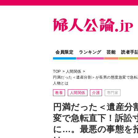
会員限定
ランキング
芸能
読者手
TOP
人間関係
円満だった＜遺産分割＞が長男の態度急変で急転
人物とは
教養
人間関係
介護
専門家
円満だった＜遺産分
変で急転直下！訴訟
に…。最悪の事態を