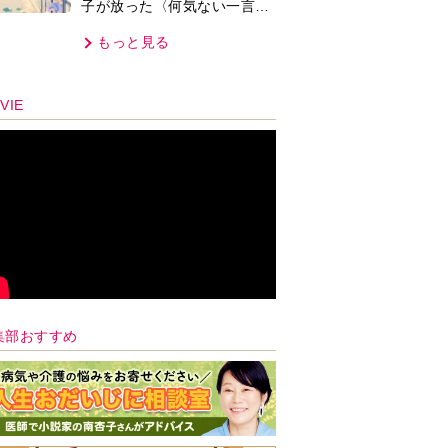
子が放った〈何気ない一言〉
に視聴者「これも何かの伏
もっと見る
線？」「子どもの話だと…」
VIE
集部おすすめ