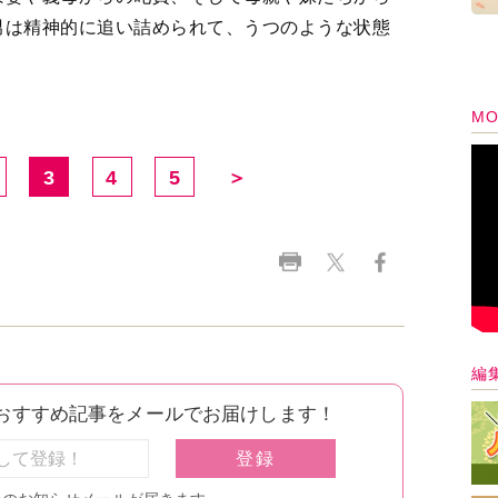
男は精神的に追い詰められて、うつのような状態
MO
3
4
5
＞
編