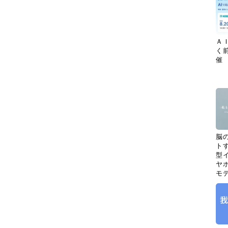
Ａ
く
催
脳
ト
型イ
ヤホ
モ