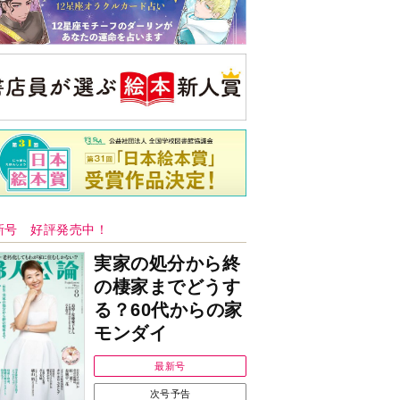
新号 好評発売中！
実家の処分から終
の棲家までどうす
る？60代からの家
モンダイ
最新号
次号予告