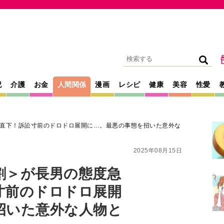
記
介護
お金
人間関係
漫画
レシピ
健康
美容
性愛
直下！訴訟寸前のドロドロ展開に…。最悪の事態を招いた意外な
2025年08月15日
割＞が長男の態度急
寸前のドロドロ展開
招いた意外な人物と