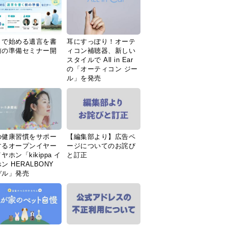
Ｉで始める遺言を書
耳にすっぽり！オーテ
前の準備セミナー開
ィコン補聴器、新しい
スタイルで All in Ear
の「オーティコン ジー
ル」を発売
の健康習慣をサポー
【編集部より】広告ペ
するオープンイヤー
ージについてのお詫び
ヤホン「kikippa イ
と訂正
ン HERALBONY
デル」発売