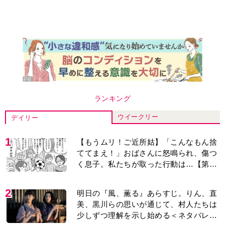
ランキング
ウイークリー
デイリー
1
【もうムリ！ご近所姑】「こんなもん捨
ててまえ！」おばさんに怒鳴られ、傷つ
く息子。私たちが取った行動は…【第3
話】
2
明日の『風、薫る』あらすじ。りん、直
美、黒川らの思いが通じて、村人たちは
少しずつ理解を示し始める＜ネタバレあ