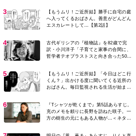
り＞
3
【もうムリ！ご近所姑】勝手に自宅の庭
へ入ってくるおばさん。善意がどんどん
エスカレートして…【第2話】
4
古代ギリシアの『植物誌』を82歳で完
訳・小川洋子「子育てと家事の合間に、
哲学者テオプラストスと向き合った50
年」
5
【もうムリ！ご近所姑】「今日はどこ行
くん？」出かける度に聞いてくる近所の
おばさん。毎日監視される生活が始ま
り…【第1話】
6
『Tシャツが乾くまで』第5話あらすじ。
充のメモを頼りに長野を訪ねた咲子。一
方の樹生の元にもある人物が…＜ネタバ
レあり＞
7
明日の『風、薫る』あらすじ。りんと直