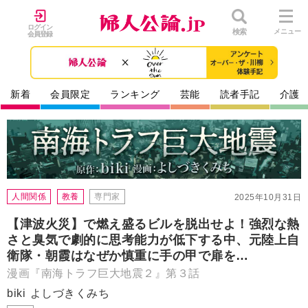
ログイン
検索
メニュー
会員登録
新着
会員限定
ランキング
芸能
読者手記
介護
人間関係
教養
専門家
2025年10月31日
【津波火災】で燃え盛るビルを脱出せよ！強烈な熱
さと臭気で劇的に思考能力が低下する中、元陸上自
衛隊・朝霞はなぜか慎重に手の甲で扉を…
漫画『南海トラフ巨大地震２』第３話
biki
よしづきくみち