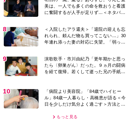
美は、一人でも多くの命を救おうと看護
に奮闘するが人手が足りず…＜ネタバレ
あり＞
8
＜入院したアラ還夫＞「退院の迎えも忘
れられ、頼んだ物も買ってこない…」30
年連れ添った妻の対応に失望。「弱った
時こそ助け合うのが夫婦では」との訴え
に女性たちの反応は…
9
演歌歌手・市川由紀乃「更年期かと思っ
たら〈卵巣がん〉だった。９ヵ月の闘病
を経て復帰。若くして逝った兄の手紙を
今も支えに」【2026上半期BEST】
10
「病院より美容院」「84歳でハイヒー
ル」84歳一人暮らし・高橋恵が語る＜今
日を少しだけ気分よく過ごす＞方法と
は…
もっと見る