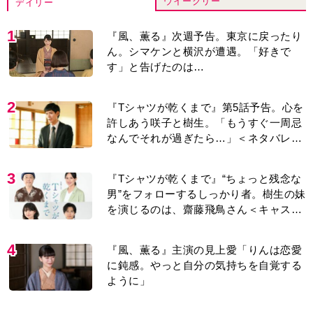
ウイークリー
デイリー
1
『風、薫る』次週予告。東京に戻ったり
ん。シマケンと横沢が遭遇。「好きで
す」と告げたのは…
2
『Tシャツが乾くまで』第5話予告。心を
許しあう咲子と樹生。「もうすぐ一周忌
なんでそれが過ぎたら…」＜ネタバレあ
り＞
3
『Tシャツが乾くまで』“ちょっと残念な
男”をフォローするしっかり者。樹生の妹
を演じるのは、齋藤飛鳥さん＜キャスト
紹介＞
4
『風、薫る』主演の見上愛「りんは恋愛
に鈍感。やっと自分の気持ちを自覚する
ように」