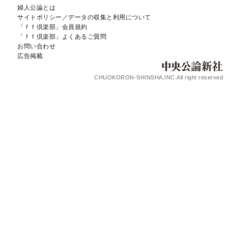
婦人公論とは
サイトポリシー／データの収集と利用について
「ｆｆ倶楽部」会員規約
「ｆｆ倶楽部」よくあるご質問
お問い合わせ
広告掲載
CHUOKORON-SHINSHA,INC.All right reserved