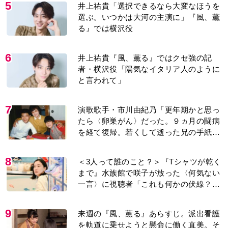
5
井上祐貴「選択できるなら大変なほうを
選ぶ。いつかは大河の主演に」『風、薫
る』では横沢役
6
井上祐貴『風、薫る』ではクセ強の記
者・横沢役「陽気なイタリア人のように
と言われて」
7
演歌歌手・市川由紀乃「更年期かと思っ
たら〈卵巣がん〉だった。９ヵ月の闘病
を経て復帰。若くして逝った兄の手紙を
今も支えに」【2026上半期BEST】
8
＜3人って誰のこと？＞『Tシャツが乾く
まで』水族館で咲子が放った〈何気ない
一言〉に視聴者「これも何かの伏線？」
「子どもの話だと…」
9
来週の『風、薫る』あらすじ。派出看護
を軌道に乗せようと懸命に働く直美。そ