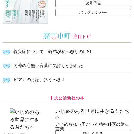
次号予告
バックナンバー
注目トピ
義実家について、義弟が私へ怒りのLINE
同僚の心無い言葉に気持ちが折れた
ピアノの月謝、払うべき？
中央公論新社の本
いじめのある世界に生きる君たち
へ
いじめられっ子だった精神科医の贈る
言葉
詳しくみる