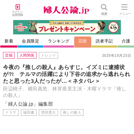
ログイン
検索
メニュー
会員登録
新着
会員限定
ランキング
芸能
読者手記
介護
芸能
人間関係
トレンド
2025年10月23日
今夜の『推しの殺人』あらすじ。イズミに逮捕状
が?! テルマの活躍により下谷の追求から逃れられ
たと思った3人だったが…＜ネタバレ＞
田辺桃子、横田真悠、林芽亜里主演・木曜ドラマ『推し
の殺人』
「婦人公論.jp」編集部
ドラマ
城田優
増田貴久
推しの殺人