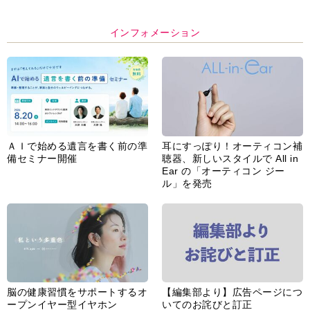
インフォメーション
ＡＩで始める遺言を書く前の準
耳にすっぽり！オーティコン補
備セミナー開催
聴器、新しいスタイルで All in
Ear の「オーティコン ジー
ル」を発売
脳の健康習慣をサポートするオ
【編集部より】広告ページにつ
ープンイヤー型イヤホン
いてのお詫びと訂正