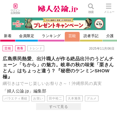
ログイン
検索
メニュー
会員登録
新着
会員限定
ランキング
芸能
読者手記
介護
芸能
教養
トレンド
2025年11月06日
広島県民熱愛、出汁職人が作る絶品出汁のうどんチ
ェーン「ちから」の魅力。岐阜の秋の味覚「栗きん
とん」はちょっと違う？『秘密のケンミンSHOW
極』
綱引きはでーじ楽しいお祭りさ～！沖縄県民の真実
「婦人公論.jp」編集部
バラエティ番組
お笑い
田中裕二
久本雅美
グルメ