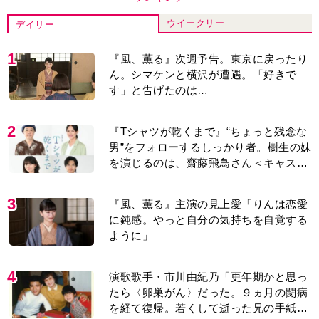
ウイークリー
デイリー
1
『風、薫る』次週予告。東京に戻ったり
ん。シマケンと横沢が遭遇。「好きで
す」と告げたのは…
2
『Tシャツが乾くまで』“ちょっと残念な
男”をフォローするしっかり者。樹生の妹
を演じるのは、齋藤飛鳥さん＜キャスト
紹介＞
3
『風、薫る』主演の見上愛「りんは恋愛
に鈍感。やっと自分の気持ちを自覚する
ように」
4
演歌歌手・市川由紀乃「更年期かと思っ
たら〈卵巣がん〉だった。９ヵ月の闘病
を経て復帰。若くして逝った兄の手紙を