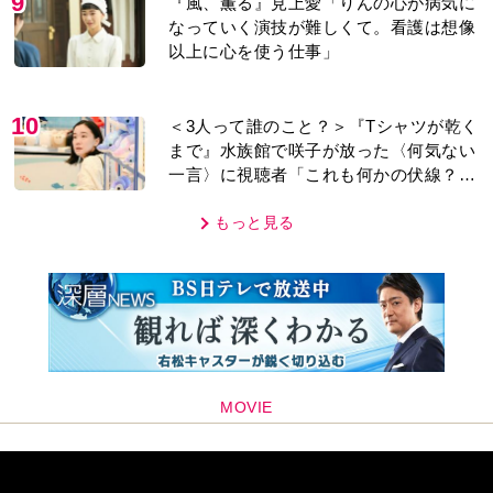
9
『風、薫る』見上愛「りんの心が病気に
なっていく演技が難しくて。看護は想像
以上に心を使う仕事」
10
＜3人って誰のこと？＞『Tシャツが乾く
まで』水族館で咲子が放った〈何気ない
一言〉に視聴者「これも何かの伏線？」
「子どもの話だと…」
もっと見る
MOVIE