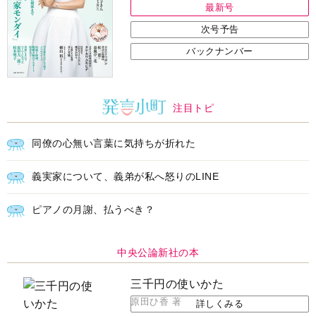
最新号
次号予告
バックナンバー
注目トピ
同僚の心無い言葉に気持ちが折れた
義実家について、義弟が私へ怒りのLINE
ピアノの月謝、払うべき？
中央公論新社の本
三千円の使いかた
原田ひ香 著
詳しくみる