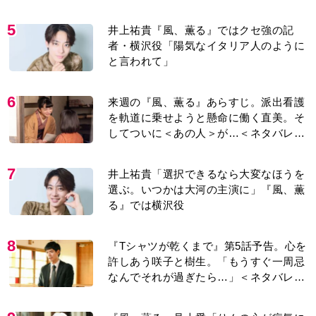
今も支えに」【2026上半期BEST】
5
井上祐貴『風、薫る』ではクセ強の記
者・横沢役「陽気なイタリア人のように
と言われて」
6
来週の『風、薫る』あらすじ。派出看護
を軌道に乗せようと懸命に働く直美。そ
してついに＜あの人＞が…＜ネタバレあ
り＞
7
井上祐貴「選択できるなら大変なほうを
選ぶ。いつかは大河の主演に」『風、薫
る』では横沢役
8
『Tシャツが乾くまで』第5話予告。心を
許しあう咲子と樹生。「もうすぐ一周忌
なんでそれが過ぎたら…」＜ネタバレあ
り＞