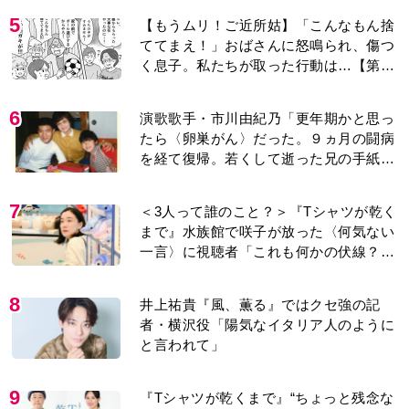
5
【もうムリ！ご近所姑】「こんなもん捨
ててまえ！」おばさんに怒鳴られ、傷つ
く息子。私たちが取った行動は…【第3
話】
6
演歌歌手・市川由紀乃「更年期かと思っ
たら〈卵巣がん〉だった。９ヵ月の闘病
を経て復帰。若くして逝った兄の手紙を
今も支えに」【2026上半期BEST】
7
＜3人って誰のこと？＞『Tシャツが乾く
まで』水族館で咲子が放った〈何気ない
一言〉に視聴者「これも何かの伏線？」
「子どもの話だと…」
8
井上祐貴『風、薫る』ではクセ強の記
者・横沢役「陽気なイタリア人のように
と言われて」
9
『Tシャツが乾くまで』“ちょっと残念な