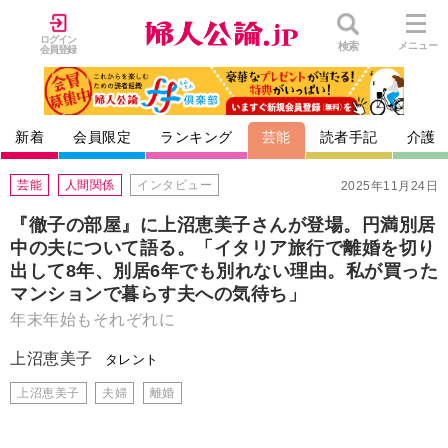
ログイン
検索
メニュー
会員登録
新着
会員限定
ランキング
芸能
読者手記
介護
芸能
人間関係
インタビュー
2025年11月24日
『徹子の部屋』に上沼恵美子さんが登場。円満別居
中の夫について語る。「イタリア旅行で離婚を切り
出して8年、別居6年でも別れない理由。私が買った
マンションで暮らす夫への気待ち」
年末年始もそれぞれに
上沼恵美子
タレント
上沼恵美子
夫婦
離婚