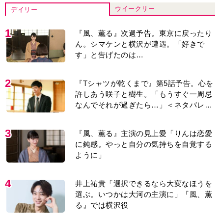
ウイークリー
デイリー
1
『風、薫る』次週予告。東京に戻ったり
ん。シマケンと横沢が遭遇。「好きで
す」と告げたのは…
2
『Tシャツが乾くまで』第5話予告。心を
許しあう咲子と樹生。「もうすぐ一周忌
なんでそれが過ぎたら…」＜ネタバレあ
り＞
3
『風、薫る』主演の見上愛「りんは恋愛
に鈍感。やっと自分の気持ちを自覚する
ように」
4
井上祐貴「選択できるなら大変なほうを
選ぶ。いつかは大河の主演に」『風、薫
る』では横沢役