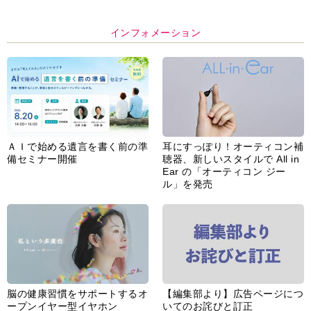
インフォメーション
ＡＩで始める遺言を書く前の準
耳にすっぽり！オーティコン補
備セミナー開催
聴器、新しいスタイルで All in
Ear の「オーティコン ジー
ル」を発売
脳の健康習慣をサポートするオ
【編集部より】広告ページにつ
ープンイヤー型イヤホン
いてのお詫びと訂正